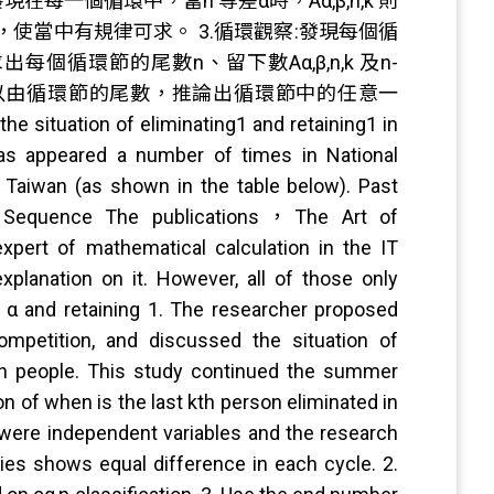
現在每一個循環中，當n 等差α時，Aα,β,n,k 則
為cα,n，使當中有規律可求。 3.循環觀察:發現每個循
式求出每個循環節的尾數n、留下數Aα,β,n,k 及n-
質，則可以由循環節的尾數，推論出循環節中的任意一
 situation of eliminating1 and retaining1 in
as appeared a number of times in National
 Taiwan (as shown in the table below). Past
h Sequence The publications，The Art of
 of mathematical calculation in the IT
lanation on it. However, all of those only
g α and retaining 1. The researcher proposed
ompetition, and discussed the situation of
y n people. This study continued the summer
n of when is the last kth person eliminated in
 k were independent variables and the research
ries shows equal difference in each cycle. 2.