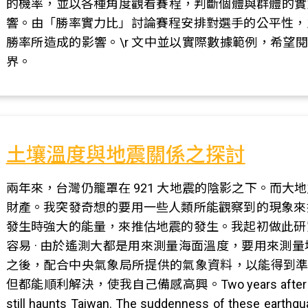
的機率，並以各種角度觀看賽程，判斷個體與群體的實力
響。由「勝率實力比」討論賽程安排對選手的公平性，
勝率所造成的影響。\r 文中並以實際數據範例，希望
界。
土壤溫度與地震關係之探討
兩年來，台灣仍籠罩在 921 大地震的陰影之下。而
財產。我突發奇想的要用一些人類所能觀察到的現象來
發生時強大的能量，來推估地震的發生。我起初做此研
容易 · 由於遙測大都是用來測量海面溫度，要用來測
之後，配合中央氣象局所提供的氣象資料，以能得到準確
但都能順利解決，使我自己備感高興。Two years after it happe
still haunts Taiwan. The suddenness of these earthqua