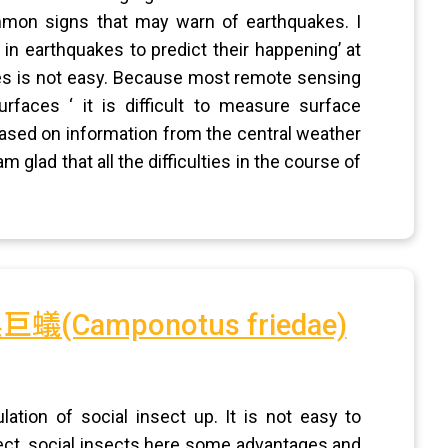
ommon signs that may warn of earthquakes. I
in earthquakes to predict their happening’ at
res is not easy. Because most remote sensing
faces ‘ it is difficult to measure surface
based on information from the central weather
m glad that all the difficulties in the course of
amponotus friedae)
ation of social insect up. It is not easy to
pect, social insects here some advantages and