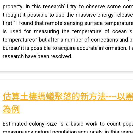
property. In this research’ I try to observe some c
thought it possible to use the massive energy release 
first ‘ I found that remote sensing surface temperatu
is used for measuring the temperature of ocean sur
temperatures ‘ but after a number of corrections and 
bureau’ it is possible to acquire accurate information. I a
research have been resolved.
估算土棲螞蟻聚落的新方法----以黑巨蟻(C
為例
Estimated colony size is a basic work to count popul
measure any natural population accurately, in this res