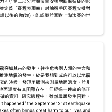
。\r 第二部分討論位置安排對勝率造成的影
並定義「賽程表現率」討論選手因賽程安排對
閱讀以後的你(妳)，能認識並喜歡上淘汰賽的世
大地震突如其來的發生，往往危害到人類的生命和
推測地震的發生，於是我想到或許可以以地震
究的時候，發現用通測來測量地面溫度，並非
量地面溫度有其困難存在，但經過一連串的修正
的資料 · 研究過程中，雖然屢屢發生困難，
ned ‘ the September 21st earthquake
kes often brings great harm to our lives and