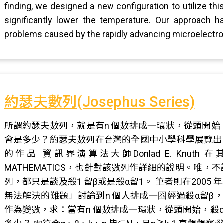
finding, we designed a new configuration to utilize t
significantly lower the temperature. Our approach ha
problems caused by the rapidly advancing microelectro
約瑟夫數列(Josephus Series)
所謂約瑟夫數列，就是有n 個數排成一環狀，從頭開始，殺
會是多少？約瑟夫數列在台灣的全國中小學科學展覽出
的作品 資訊界演算法大師Donlad E. Knuth 在其著作Th
MATHEMATICS，也針對該數列作詳細的說明。唯
列，都只是談及殺1 留β或是殺α留1。 筆者則在200
無法解決的難題」討論到n 個人排成一圈經過殺α留β，
作為變數，求：當有n 個數排成一環狀，從頭開始，殺α(