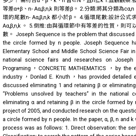
多少？ 需符合α、β、k、n 皆∈N，且n≧k 1.直觀觀察:發
等差α+β、n- Aα,β,n,k 則等差β。 2.分類:將其分類
環的尾數n- Aα,β,n,k 都小於β。 4.循環尾數:設計公
Aα,β,n,k 。 5.倒推:由與循環節中有等差的性
數。 Joseph Sequence is the problem that discussed the
the circle formed by n people. Joseph Sequence h
Elementary School and Middle School Science Fair in
national science fairs and researches on Josep
Programing，CONCRETE MATHEMATICS ，by the expert
industry，Donlad E. Knuth，has provided detailed exp
discussed eliminating 1 and retaining β or eliminatin
“Problems unsolved by teachers” in the national c
eliminating α and retaining β in the circle formed b
project of 2005, and conducted research on the questio
a circle formed by n people. In the paper, α, β, n and
process was as follows: 1. Direct observation: the se