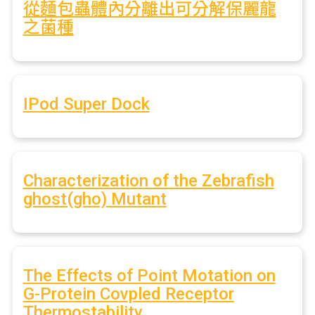
從麵包蟲體內分離出可分解保麗龍
之菌種
IPod Super Dock
Characterization of the Zebrafish
ghost(gho) Mutant
The Effects of Point Motation on
G-Protein Covpled Receptor
Thermostability