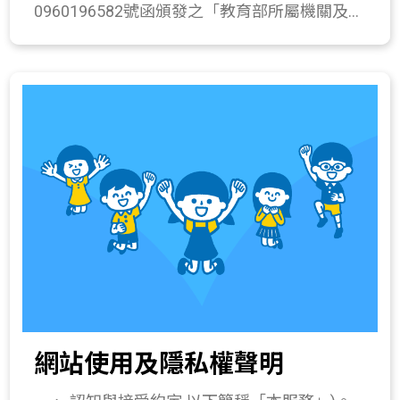
0960196582號函頒發之「教育部所屬機關及各
資料與素材不符，使用者須自負民事、刑事上
公私立學校資通安全工作事項」。 貳、適用對
之法律責任。 五、本網站之授權，並不授予使
象： 本規範適用對象如下： 一、本館全體同仁
用者代表本機關建議、認可或贊同其加值衍生
(含工讀生、臨時人員、替代役)。 二、來館使
物之地位。
用網路民眾 三、委外資訊廠商及其他與本館業
務相關人員。 參、本作業規範適用範圍包括：
網路安全管理、電腦設備安全管理及應用軟體
安全管理。 一、網路安全管理作業規範如下：
(一)、電腦網路使用與資訊安全管理： 1. 本館
處理行政公務電腦網路使用以網域帳號及密碼
控管。 2. 處理行政公務電腦禁止將帳號與密碼
交付他人運用，並不得使用他人帳號與密碼登
入電腦，離職時由資訊單位將密碼帳號刪除。
3. 禁止利用點對點軟體分享下載資料或將館內
電腦資料匣開放讓館外人員分享使用。 4. 網路
網站使用及隱私權聲明
使用者應關閉網路資源分享功能，防止資料外
流，並不得以任何手段蓄意干擾或妨害網路系