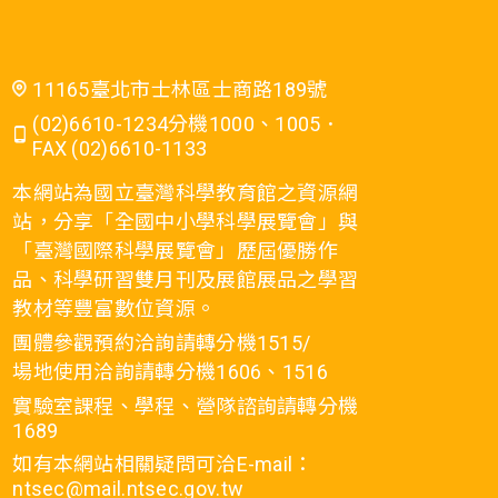
擾。 (二)、電子郵件安全管理（針對處理行政
公務電腦）： 1. 郵件軟體應關閉信件預覽功
能。 2. 來路不明電子郵件不宜任意開啟，以免
啟動駭客惡意執行檔。 3. 敏感性或具保密需求
11165臺北市士林區士商路189號
之郵件，應採取適當加密措施。 4. 禁止以匿名
(02)6610-1234分機1000、1005．
信或偽造他人名義發送電子郵件。 5.若有公告
FAX (02)6610-1133
事項，依國立臺灣科學教育館資訊電子公告作
本網站為國立臺灣科學教育館之資源網
業規範辦理。 二、電腦設備安全管理作業規範
站，分享「全國中小學科學展覽會」與
如下： (一)、伺服器主機安全管理： 1. 電腦伺
「臺灣國際科學展覽會」歷屆優勝作
服器主機設備應妥善保管，並以帳號密碼控
品、科學研習雙月刊及展館展品之學習
管。 2. 伺服器主機除由系統維護人員基於業務
教材等豐富數位資源。
需要執行啟動及操控外，其他人員不得擅自操
團體參觀預約洽詢請轉分機1515/
作。 3. 電腦伺服器專用電源插座，不得使用於
場地使用洽詢請轉分機1606、1516
電腦以外之設備，以免耗用不斷電系統電源，
造成跳電當機，影響電腦正常運作。 4. 電腦伺
實驗室課程、學程、營隊諮詢請轉分機
1689
服器周圍環境不得攜入或存放磁性、放射性、
易燃性及易爆性物品，並嚴禁嬉戲、吸菸及飲
如有本網站相關疑問可洽E-mail：
ntsec@mail.ntsec.gov.tw
用食物。 (二)、個人電腦設備安全管理： 1. 電