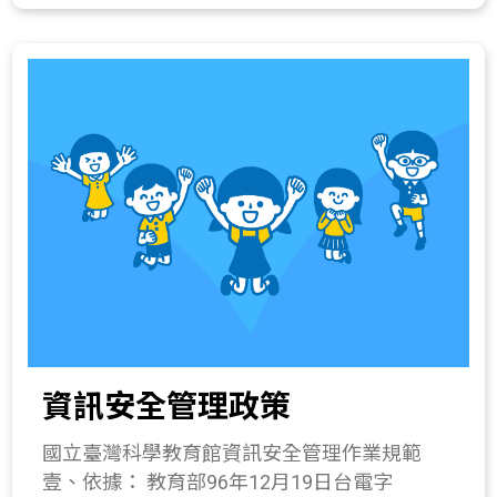
地域，重製、改作、編輯、公開傳輸或為其他
方式之利用，開發各種產品或服務（簡稱加值
衍生物），此一授權行為不會嗣後撤回，使用
者亦無須取得本機關之書面或其他方式授權；
然使用時，應註明出處。 二、相關事項說明：
(一)本授權範圍僅及於著作權保護之範圍，不
及於其他智慧財產權利，包括但不限於專利、
商標、及機關標誌之提供。 (二)當事人自行公
開或依法令公開之個人資料是否得被蒐集、處
理及利用，使用者須自行依照個人資料保護法
之相關規定，規劃並執行法律要求之相應措
施。 (三)部分的影音、圖像、樂譜、專人專案
撰文或其他著作，經機關特別聲明須經同意方
資訊安全管理政策
可使用者。 三、應注意不得侵害第三人之著作
人格權(包括姓名表示權及禁止不當變更權)。
國立臺灣科學教育館資訊安全管理作業規範
四、使用本授權提供之資料與素材，不得惡意
壹、依據： 教育部96年12月19日台電字
變更其相關資訊，若利用後所展示之資訊與原