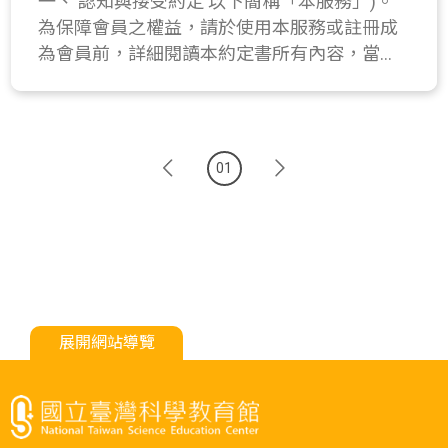
一、 認知與接受約定 以下簡稱「本服務」)。
統正常運作。 5. 禁止利用館內網路散播病毒、
為保障會員之權益，請於使用本服務或註冊成
發表毀謗言論、傳送色情圖片等不當行為。 6.
為會員前，詳細閱讀本約定書所有內容，當您
館內處理行政公務電腦須遵守本館同仁使用電
在線上點選使用本服務時，即表示您已閱讀、
腦安全自我檢查表檢查規定。 7. 網路使用者應
瞭解並同意接受本約定之所有內容。本館有權
尊重智慧財產權，使用者避免下列可能涉及侵
於任何時間修改或變更本約定書之內容，建議
害智慧財產權之行為： (1)來路不明或未經授權
您隨時注意該等修改或變更。您於任何修改或
之電腦程式。 (2)下載、拷貝受著作權法保護之
01
變更後繼續使用本服務，視為您已閱讀、瞭解
著作。 (3)未經著作權人同意,將受保護著作資料
並同意接受該等修改或變更。 若您為未滿十八
上傳於外部公開網站或部落格中。 (4)BBS或其
歲，除應符合上述規定外，並應於您的家長
他線上討論區上之文章，經作者明示禁止轉
（或監護人）閱讀、瞭解並同意本約定書之所
載，而仍然任意轉載或轉寄。 8. 廠商進行維護
有內容及其後修改變更後，方得使用或繼續使
時應採行必要的事前預防及保護措施，以預防
用本服務。當您使用或繼續使用本服務時，即
及偵測電腦病毒、木馬及邏輯炸彈等惡意軟體
表示您的家長（或監護人）已閱讀、瞭解並同
展開網站導覽
之侵入。 9. 無論與本館有無直接合約關係，廠
意接受本約定書之所有內容及其後修改變更。
商之人員有接觸本館資訊系統及機密資訊者，
均負有保密責任。 10. 廠商對本館資訊資產不
得未經授權的存取、洩漏、更改、破壞或干