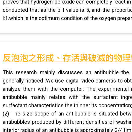
proves that hydrogen-peroxide can completely react in 
conducted that as the pH value is 5, arid the proporti
l:1.which is the optimum condition of the oxygen prepar
反泡泡之形成、存活與破滅的物理
This research mainly discusses an antibubble the 
generally noticed .We use digital video cameras to obt
analyze them with the computer. The experimental 
antibubble mainly relates with the surfactant ing
surfactant characteristics the thinner its concentration
(2) The size scope of an antibubble is situated bet
antibubbles produced by different densities of washing
interior radius of an antibubble is approximately 3/4 tim