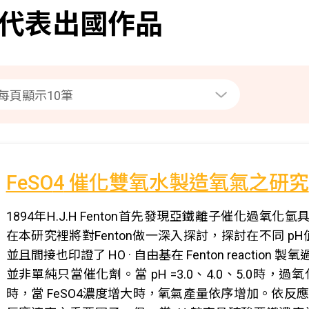
代表出國作品
FeSO
4
催化雙氧水製造氧氣之研究
1894年H.J.H Fenton首先發現亞鐵離子催化過氧化氫具有
在本研究裡將對Fenton做一深入探討，探討在不同 p
並且間接也印證了 HO · 自由基在 Fenton reaction 製
並非單純只當催化劑。當 pH =3.0、4.0、5.0時，過氧化氫
時，當 FeSO4濃度增大時，氧氣產量依序增加。依反應機構解