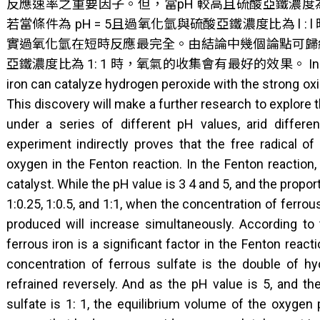
反應速率之重要因子。但，當pH 較高且硫酸亞鐵濃
若當條件為 pH = 5且過氧化氫與硫酸亞鐵濃度比為 l 
實過氧化氫在短時反應最完全。由結論中幾個論點可歸納出
亞鐵濃度比為 1: 1 時，氧氣的收集會有最好的效果。 In 1894, H. J.
iron can catalyze hydrogen peroxide with the strong oxid
This discovery will make a further research to explore 
under a series of different pH values, arid differe
experiment indirectly proves that the free radical of
oxygen in the Fenton reaction. In the Fenton reaction, 
catalyst. While the pH value is 3 4 and 5, and the propor
1:0.25, 1:0.5, and 1:1, when the concentration of ferro
produced will increase simultaneously. According to
ferrous iron is a significant factor in the Fenton reacti
concentration of ferrous sulfate is the double of hy
refrained reversely. And as the pH value is 5, and th
sulfate is 1: 1, the equilibrium volume of the oxyge