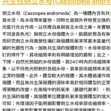
共生性倒立水母(Cassiopeia an
倒立水母（Cassiopea andromeda）為一種體
發水流，為水母帶來獵物，同時也是與外界物質交換的
光能行光合作用，以供應自身與宿主水母之需。本實驗
不同波長色光）與倒立水母個體大小、飢餓狀態及有無
而研究倒立水母異營性攝靪與個體耗氧率等基本能量代
顯的光趨性行為，伽無共生藻的個體則否。水母傘部收
靪的條件下，其收縮頻率則有明顯增加的趨勢；反之，
下降。自然光照組的水母個體，其24小時內的收縮頻
象。以不同色光照射的各組水母，其傘部收縮頻率未見
正常的個體。此外，體型較大的個體，其水體過濾作用
個體，而且無共生藻個體的清除率高於相同體型的正常
得策略的改變。在黑暗中的耗氧率（基礎代謝率），則
共生藻的個體，其個體單位體重耗氧率皆隨體型的增大
可知：光環境因子能明顯影響倒立水母傘部收縮頻率，
制進行，進而影響其異營性攝靪與光環境選擇能力。