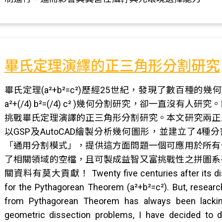
畢氏定理演繹的正三角形分割研究
畢氏定理(a²+b²=c²)歷經25世紀，發現了數百種的幾
a²+(/4) b²=(/4) c² )幾何分割研究，卻一直
挑戰畢氏定理演譯的正三角形分割研究。本文研究兩正
以GSP及AutoCAD繪製分析幾何圖形，並建立了4
「通用分割模式」，提供這方面問題一個可應用於所有
了相關領域的空檔，且可製成益智又富挑戰性之拼圖系
關資料有莫大貢獻！ Twenty five centuries after its disco
for the Pythagorean Theorem (a²+b²=c²). But, research
from Pythagorean Theorem has always been lackin
geometric dissection problems, I have decided to do