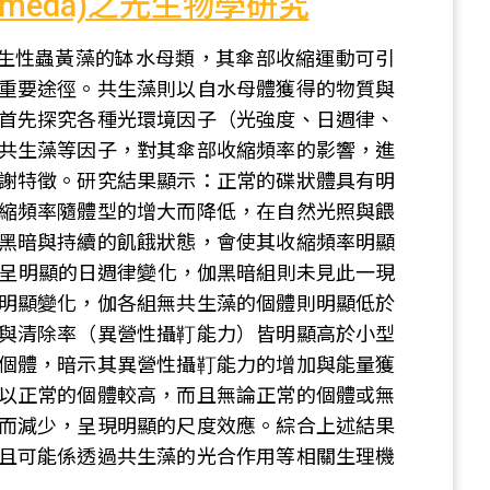
dromeda)之光生物學研究
內含有共生性蟲黃藻的缽水母類，其傘部收縮運動可引
重要途徑。共生藻則以自水母體獲得的物質與
首先探究各種光環境因子（光強度、日週律、
共生藻等因子，對其傘部收縮頻率的影響，進
謝特徵。研究結果顯示：正常的碟狀體具有明
縮頻率隨體型的增大而降低，在自然光照與餵
黑暗與持續的飢餓狀態，會使其收縮頻率明顯
率呈明顯的日週律變化，伽黑暗組則未見此一現
明顯變化，伽各組無共生藻的個體則明顯低於
與清除率（異營性攝靪能力）皆明顯高於小型
個體，暗示其異營性攝靪能力的增加與能量獲
以正常的個體較高，而且無論正常的個體或無
而減少，呈現明顯的尺度效應。綜合上述結果
且可能係透過共生藻的光合作用等相關生理機