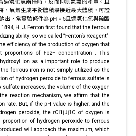
度為過氧化氫兩倍時，反而抑制氣氣的產量。且
: l 時，氧氣生成平衡體積最接近最大體積，可證
，常實驗條件為 pH = 5且過氧化氫與硫酸
 Fenton first found that the ferrous
izing ability; so we called “Fenton’s Reagent”.
the efficiency of the production of oxygen that
nt proportions of Fe2+ concentration . This
 hydroxyl ion as a important role to produce
the ferrous iron is not simply utilized as the
tion of hydrogen peroxide to ferrous sulfate is
us sulfate increases, the volume of the oxygen
 the reaction mechanism, we affirm that the
on rate. But, if the pH value is higher, and the
drogen peroxide, the rOl1jJj1C of oxygen is
e proportion of hydrogen peroxide to ferrous
n produced will approach the maximum, which