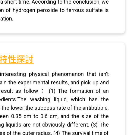
a short time. According to the conclusion, we
on of hydrogen peroxide to ferrous sulfate is
ation.
特性探討
interesting physical phenomenon that isn’t
ain the experimental results, and pick up and
result as follow： (1) The formation of an
redients.The washing liquid, which has the
; the lower the success rate of the antibubble.
ween 0.35 cm to 0.6 cm, and the size of the
 liquids are not obviously different. (3) The
es of the outer radius. (4) The survival time of