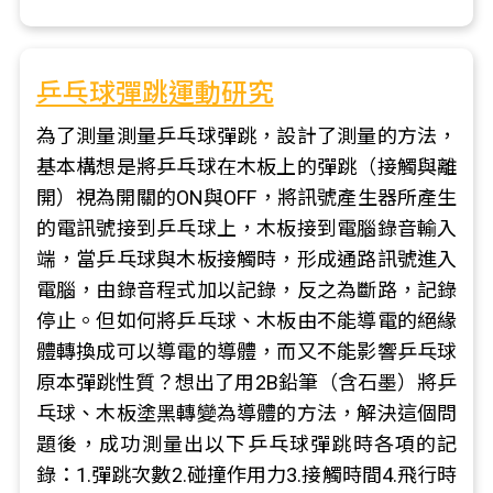
乒乓球彈跳運動研究
為了測量測量乒乓球彈跳，設計了測量的方法，
基本構想是將乒乓球在木板上的彈跳（接觸與離
開）視為開關的ON與OFF，將訊號產生器所產生
的電訊號接到乒乓球上，木板接到電腦錄音輸入
端，當乒乓球與木板接觸時，形成通路訊號進入
電腦，由錄音程式加以記錄，反之為斷路，記錄
停止。但如何將乒乓球、木板由不能導電的絕緣
體轉換成可以導電的導體，而又不能影響乒乓球
原本彈跳性質？想出了用2B鉛筆（含石墨）將乒
乓球、木板塗黑轉變為導體的方法，解決這個問
題後，成功測量出以下乒乓球彈跳時各項的記
錄：1.彈跳次數2.碰撞作用力3.接觸時間4.飛行時