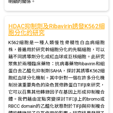
明顯的關係。
HDAC抑制劑及Ribavirin誘發K562細
胞分化的研究
K562細胞是一種人類慢性骨髓性白血病細胞
株，普遍用於研究幹細胞分化的先驅細胞，可以
藉不同誘導劑分化成紅血球或巨核細胞。此研究
聚焦於兩種臨床藥物：抗病毒藥物Ribavirin和組
蛋白去乙醯化抑制劑SAHA，探討其誘導K562細
胞紅血球分化機制。其中針對一個在許多分化機
制扮演重要角色的染色質修飾蛋白TIFβ來研究，
它可以召集其他轉錄因子在基因上形成抑制複合
體。我們藉由定點突變探討TIFβ上的bromo或
RBCC domain的乙醯化狀態對於TIFβ與抑制複合