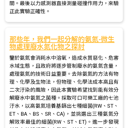
間。最後以力感測器直接測量碰撞作用力，來驗
正此實驗正確性。
那些年，我們一起分解的氨氮-微生
物處理廢水氮化物之探討
鑒於氨氮會消耗水中溶氧，造成水質惡化、危害
水域生態，且政府將逐步管制廢水的氨氮含量，
處理氨氮的技術日益重要。去除氨氮的方法有物
理、化學及生物法，但物理、化學法成本高且有
二次汙染的風險，因此本實驗希望找到能有效分
解廢水中氨氮之菌種。採取可口可樂工廠的七池
汙水，以高氨氮培養基篩出七種細菌(RW、ST、
ET、BA、BS、SR、CA)，並挑選出三種氨氮分
解效率最佳的細菌(RW、ST、ET)。進一步發現