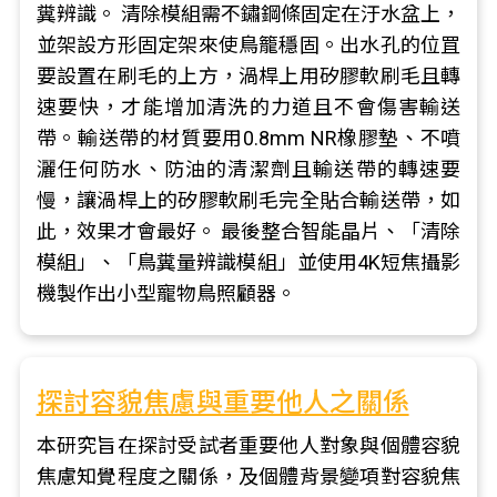
糞辨識。 清除模組需不鏽鋼條固定在汙水盆上，
並架設方形固定架來使鳥籠穩固。出水孔的位罝
要設置在刷毛的上方，渦桿上用矽膠軟刷毛且轉
速要快，才能增加清洗的力道且不會傷害輸送
帶。輸送帶的材質要用0.8mm NR橡膠墊、不噴
灑任何防水、防油的清潔劑且輸送帶的轉速要
慢，讓渦桿上的矽膠軟刷毛完全貼合輸送帶，如
此，效果才會最好。 最後整合智能晶片、「清除
模組」、「鳥糞量辨識模組」並使用4K短焦攝影
機製作出小型寵物鳥照顧器。
探討容貌焦慮與重要他人之關係
本研究旨在探討受試者重要他人對象與個體容貌
焦慮知覺程度之關係，及個體背景變項對容貌焦