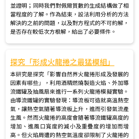
並證明；同時我們對佩爾質數的生成結構做了相
當程度的了解。作為結束，設法利用分析的方法
解決的之前的問題，以及對方程式的不可約解，
是否存在較低次方根解，給出了必要條件。
探究「形成火龍捲之最猛模組」
本研究是探究「影響自然界火龍捲形成及發展的
因素有哪些」，利用酒精燃燒製造火焰、外加導
流鐵罐及抽風扇來進行一系列火龍捲模擬實驗。
由導流鐵罐的實驗發現：導流板可造就高溫熱空
氣，讓熱空氣隨著導流板上升，進而引發氣流產
生風。然而火龍捲的高度會隨著導流鐵罐高度的
增加、進風口寬度的減小及重疊度的增加而增
高。但火焰周遭的熱空氣溫度卻限制了火龍捲的