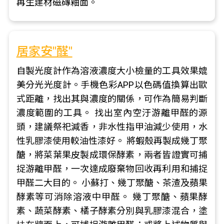
再生建材磁磚釉面。
居家安"醛"
自製光度計作為溶液濃度大小檢量的工具效果媲
美分光光度計。手機色彩APP以色碼值換算出歐
式距離，找出其與濃度的關係，可作為簡易判斷
濃度範圍的工具。 找出室內空汙游離甲醛的源
頭，建議祭祀減香，非水性指甲油減少使用，水
性乳膠漆使用較油性漆好。 將蝦殼再製成幾丁聚
醣，將菜葉果皮製成環保酵素，兩者皆證實可捕
捉游離甲醛，一次達成廢棄物回收再利用和捕捉
甲醛二大目的。 小蘇打、幾丁聚醣、茶渣及蘋果
酵素等可消除溶液中甲醛。 幾丁聚醣、蘋果酵
素、蔬菜酵素、橘子酵素分別與乳膠漆混合，塗