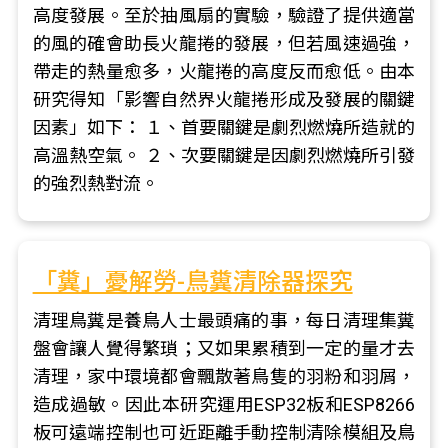
高度發展。至於抽風扇的實驗，驗證了提供適當
的風的確會助長火龍捲的發展，但若風速過強，
帶走的熱量愈多，火龍捲的高度反而愈低。由本
研究得知「影響自然界火龍捲形成及發展的關鍵
因素」如下： １、首要關鍵是劇烈燃燒所造就的
高溫熱空氣。 ２、次要關鍵是因劇烈燃燒所引發
的強烈熱對流。
「糞」憂解勞-鳥糞清除器探究
清理鳥糞是養鳥人士最頭痛的事，每日清理集糞
盤會讓人覺得繁瑣；又如果累積到一定的量才去
清理，家中環境都會飄散著鳥隻的羽粉和羽屑，
造成過敏。因此本研究運用ESP32板和ESP8266
板可遠端控制也可近距離手動控制清除模組及鳥