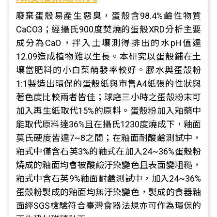
廢棄蛋殼易產生惡臭，蛋殼含98.4%鹼性物質
CaCO3；經攝氏900度焚燒的蛋殼XRD分析主要
成分為CaO，拌入土壤測得排出的水pH值達
12.09造成植物難以生長。本研究以蛋殼鋪在土
壤當肥料的小白菜萌發率較好。膠水與蛋殼粉
1:1製造出環保的蛋殼紙與市售A4紙張的性狀與
著色度比較兩者皆佳；球磨三小時之蛋殼粉末可
加入再生紙取代15%的原料。蛋殼粉加入釉藥中
能取代原料達36%且在攝氏1230度燒成下，釉面
莫氏硬度皆達7~8之間；在釉面耐酸鹼測試中，
釉式中僅含石英3%的釉式在加入24~36%蛋殼粉
燒成的釉面均會被酸鹼汙染變色且表面變粗糙，
釉式中含石英9%釉面耐鹼測試中，加入24~36%
蛋殼粉製成的釉面均無汙染變色，製成的食器釉
面經SGS檢驗符合臺灣食器法規亦可作為環保的