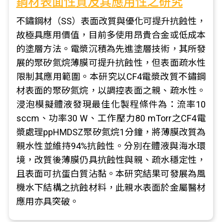
鋼材表面性質及其應用性之研究
不鏽鋼材（SS）表面改質與優化可提升抗蝕性，
故極具應用價值，目前多使用昂貴合金或低成本
的塗層方法。電漿沉積為先進塗層技術，其所發
展的聚矽氮烷薄膜可提升抗蝕性，但表面疏水性
限制其應用範圍。本研究以CF4電漿改質不鏽鋼
材表面的聚矽氮烷，以調控表面之親、疏水性。
浸泡模擬體液發現最佳化製程條件為：流率10
sccm、功率30 W、工作壓力80 mTorr之CF4電
漿處理ppHMDSZ聚矽氮烷1分鐘，將薄膜改質為
親水性並維持94%抗蝕性。分別在體液與海水環
境，改質後薄膜仍具抗蝕性與親、疏水穩定性，
且表面可抗蛋白質沾黏。本研究結果可發展為風
機水下結構之抗蝕材料，此親水表面於金屬醫材
應用亦具突破。