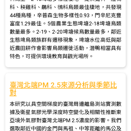
科、秧雞科、鷸科、鴴科鳥類最佳棲地，共發現
44種鳥種，辛普森生物多樣性0.93，門辛尼克豐
富度1.29最佳。5個農業生態埤塘2-18埤塘鳥類
數量最多。2-19、2-20埤塘候鳥數量最多，鄰近
生態埤鳥類族群有遷移現象，埤塘水位高低與鄰
近農田耕作會影響鳥類遷徙活動，潛鴨相當具有
特色，可提供環境教育與觀光場所。
臺灣北端PM 2.5來源分析與季節比
對
本研究以具空間梯度的臺灣周邊離島測站實測數
據及衛星氣膠光學深度時空變化及相關性推斷東
亞境外氣膠對臺灣北端PM 2.5濃度的影響。我們
選取鄰近中國的金門與馬祖、中等距離的馬公及