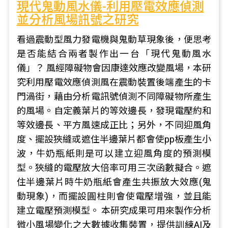
現代鬼動風水儀-利用壓電效應偵測
並分析風場訊號之研究
看過震動型風力發電機與鬼動草現象後，便思考
是否能結合兩者製作出一台「現代鬼動風水
儀」？ 風經障礙物會因康達效應改變風場，本研
究利用壓電效應偵測風在震動裝置後端產生的卡
門渦街，藉由分析電訊號偵測不同障礙物所產生
的風場。自定義葉片的等效邊長，發現電壓約和
等效邊長、平方風速成正比；另外，不同迎風角
度、擺設狹縫或遮住半邊葉片都會使pp板產生小
波，牛奶瓶紙則是可以建立迎風角度的預測模
型。狹縫的電壓放大倍率可用三次函數擬合。遮
住半邊葉片時牛奶瓶紙會產生共振放大效應(鬼
動現象)，而擺設圓柱則會使電壓增強，並且能
建立電壓預測模型。 本研究成果可用來製作分析
微小風場變化之大數據收集裝置，提供訓練AI及