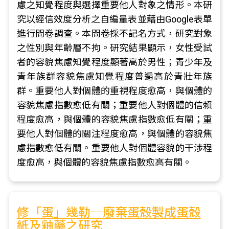
慮之知覺程度與選擇重要他人對象之情形。本研
究以經信效度分析之自編量表並藉由Google表單
進行問卷調查。本問卷採不記名方式，研究對象
之性別與年齡層不拘。研究結果顯示，女性受試
者的容貌焦慮知覺程度顯著高於男性；青少年及
青年族群容貌焦慮知覺程度普遍高於青壯年族
群。重要他人對個體的重視程度愈高，與個體的
容貌焦慮指數愈低有關；重要他人對個體的信賴
程度愈高，與個體的容貌焦慮指數愈低有關；重
要他人對個體的關注程度愈高，與個體的容貌焦
慮指數愈低有關。重要他人對個體容貌的干涉程
度愈高，與個體的容貌焦慮指數愈高有關。
修「蛋」幾勒─廢棄蛋殼製成蛋殼
紙及釉藥之研究