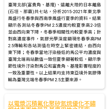
臺灣北部(富貴角、基隆)、遠離大陸的日本離島
(石垣、那霸)共七站，分析2015-2021年東北季
風盛行冬春季與西南季風盛行夏季的資料。結果
顯示各測站冬春季PM 2.5濃度均較夏季高2-3倍
並由西向東下降，冬春季相關性均較夏季高；針
對高濃度事件，氣膠光學深度顯現冬春季高PM
2.5傳輸和各站測值在時空上緊密連結，由西向
東下降；冬春季當地汙染極低的馬公平均濃度與
臺灣北端兩站數值一致但夏季顯著較低，顯示季
節性境外汙染對馬公和富貴角、基隆影響程度的
一致及重要性。以上結果均支持東亞境外氣膠傳
輸為臺灣北端冬春季PM 2.5主要來源。
以電漿沉積氟化聚矽氮烷優化不鏽