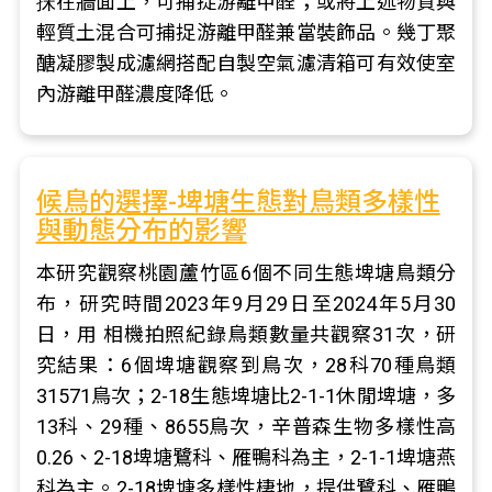
抺在牆面上，可捕捉游離甲醛；或將上述物質與
輕質土混合可捕捉游離甲醛兼當裝飾品。幾丁聚
醣凝膠製成濾網搭配自製空氣濾清箱可有效使室
內游離甲醛濃度降低。
候鳥的選擇-埤塘生態對鳥類多樣性
與動態分布的影響
本研究觀察桃園蘆竹區6個不同生態埤塘鳥類分
布，研究時間2023年9月29日至2024年5月30
日，用 相機拍照紀錄鳥類數量共觀察31次，研
究結果：6個埤塘觀察到鳥次，28科70種鳥類
31571鳥次；2-18生態埤塘比2-1-1休閒埤塘，多
13科、29種、8655鳥次，辛普森生物多樣性高
0.26、2-18埤塘鷺科、雁鴨科為主，2-1-1埤塘燕
科為主。2-18埤塘多樣性棲地，提供鷺科、雁鴨