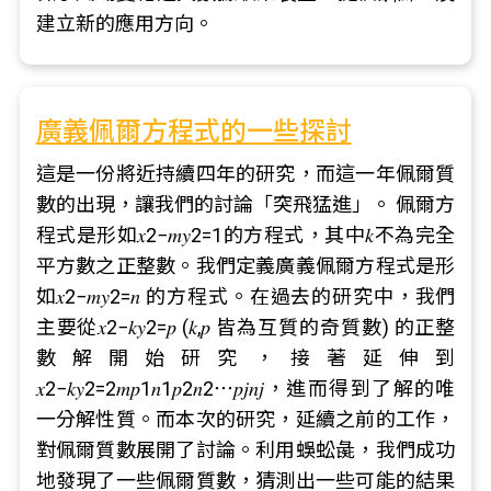
建立新的應用方向。
廣義佩爾方程式的一些探討
這是一份將近持續四年的研究，而這一年佩爾質
數的出現，讓我們的討論「突飛猛進」。 佩爾方
程式是形如𝑥2−𝑚𝑦2=1的方程式，其中𝑘不為完全
平方數之正整數。我們定義廣義佩爾方程式是形
如𝑥2−𝑚𝑦2=𝑛 的方程式。在過去的研究中，我們
主要從𝑥2−𝑘𝑦2=𝑝 (𝑘,𝑝 皆為互質的奇質數) 的正整
數解開始研究，接著延伸到
𝑥2−𝑘𝑦2=2𝑚𝑝1𝑛1𝑝2𝑛2⋯𝑝𝑗𝑛𝑗，進而得到了解的唯
一分解性質。而本次的研究，延續之前的工作，
對佩爾質數展開了討論。利用蜈蚣彘，我們成功
地發現了一些佩爾質數，猜測出一些可能的結果