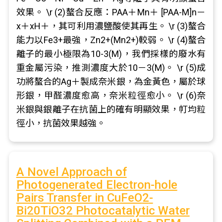
效果。 \r (2)螯合反應：PAA＋Mn＋ [PAA-M]n－
x＋xH＋，其可利用濃鹽酸使其再生。 \r (3)螯合
能力以Fe3+最強，Zn2+(Mn2+)較弱。 \r (4)螯合
離子的最小極限為10-3(M)，我們採樣的廢水有
重金屬污染，推測濃度大於10－3(M)。 \r (5)成
功將螯合的Ag＋製成奈米銀，為金黃色，屬於球
形銀，甲醛濃度愈高，奈米粒徑愈小。 \r (6)奈
米銀與銀離子在抗菌上的確有明顯效果，帄均粒
徑小，抗菌效果越強。
A Novel Approach of
Photogenerated Electron-hole
Pairs Transfer in CuFeO
2
-
Bi
20
TiO
32
Photocatalytic Water