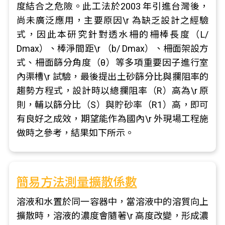
度結合之危險。此工法於2003 年引進台灣後，
尚未廣泛應用，主要原因\r 為缺乏設計之經驗
式，因此本研究針對透水柵的柵棒長度（L/
Dmax）、棒淨間距\r （b/ Dmax）、柵面架設方
式、柵面篩分角度（θ）等多項重要因子進行室
內渠槽\r 試驗，最後提出土砂篩分比與攔阻率的
趨勢方程式，設計時以總攔阻率（R）高為\r 原
則，輔以篩分比（S）與貯砂率（R1）高，即可
有良好之成效，期望能作為國內\r 外現場工程施
做時之參考，結果如下所示。
簡易方法測量擴散係數
溶液和水置於同一容器中，當溶液中的溶質向上
擴散時，溶液的濃度會隨著\r 高度改變，形成濃