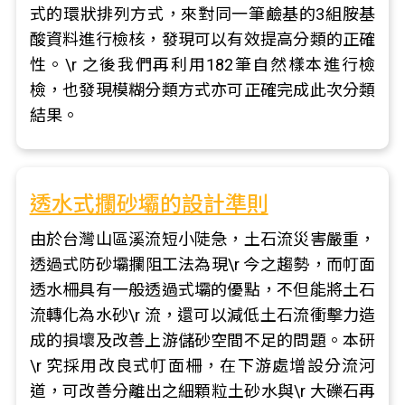
式的環狀排列方式，來對同一筆鹼基的3組胺基
酸資料進行檢核，發現可以有效提高分類的正確
性。\r 之後我們再利用182筆自然樣本進行檢
檢，也發現模糊分類方式亦可正確完成此次分類
結果。
透水式攔砂壩的設計準則
由於台灣山區溪流短小陡急，土石流災害嚴重，
透過式防砂壩攔阻工法為現\r 今之趨勢，而帄面
透水柵具有一般透過式壩的優點，不但能將土石
流轉化為水砂\r 流，還可以減低土石流衝擊力造
成的損壞及改善上游儲砂空間不足的問題。本研
\r 究採用改良式帄面柵，在下游處增設分流河
道，可改善分離出之細顆粒土砂水與\r 大礫石再