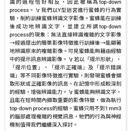
識的過程恰好相反，因此被稱為top-down
process。 \r 我們以Y型迷宮進行蜜蜂的行為實
驗，制約訓練蜜蜂辨識文字影像。蜜蜂能在訓練
後成功地辨識文字，並建立所謂top-down
process的現象：無法直接辨識複雜的文字影像
→經過提出的簡單影像特徵進行訓練後→能顯著
地辨識原來的複雜影像。可見蜜蜂能夠藉由經驗
中的提示訊息辨識影像。 \r 若以「提示形狀」、
「提示位置」、「提示正確端」及「提示錯誤
端」等不同影像特徵進行實驗，則發現蜜蜂會擷
取形狀或正確影像的訊息，在記憶中形成較深刻
的經驗，增強辨識能力。 \r 蜜蜂能夠辨識文字，
且能在短時間內擷取重要的影像特徵，做為執行
top-down process的經驗。蜜蜂只用不到1 mm3
的腦部處理複雜的視覺訊息，牠們的行為與神經
機制值得我們繼續深入探討。