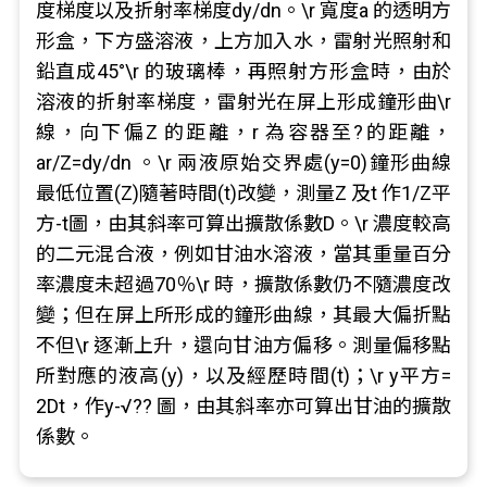
度梯度以及折射率梯度dy/dn。\r 寬度a 的透明方
形盒，下方盛溶液，上方加入水，雷射光照射和
鉛直成45°\r 的玻璃棒，再照射方形盒時，由於
溶液的折射率梯度，雷射光在屏上形成鐘形曲\r
線，向下偏Z 的距離，r 為容器至?的距離，
ar/Z=dy/dn 。\r 兩液原始交界處(y=0)鐘形曲線
最低位置(Z)隨著時間(t)改變，測量Z 及t 作1/Z平
方-t圖，由其斜率可算出擴散係數D。\r 濃度較高
的二元混合液，例如甘油水溶液，當其重量百分
率濃度未超過70％\r 時，擴散係數仍不隨濃度改
變；但在屏上所形成的鐘形曲線，其最大偏折點
不但\r 逐漸上升，還向甘油方偏移。測量偏移點
所對應的液高(y)，以及經歷時間(t)；\r y平方=
2Dt，作y-√?? 圖，由其斜率亦可算出甘油的擴散
係數。