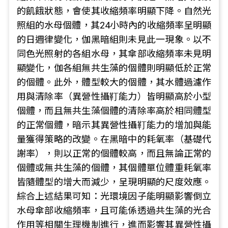
的飢餓狀態，會使其收縮頻率明顯下降。自然光
照組的水母個體，其24小時內的收縮頻率呈明顯
的日週律變化，伽黑暗組則未見此一現象。以不
同色光照射的各組水母，其傘部收縮頻率未見明
顯變化，伽各組無共生藻的個體則明顯低於正常
的個體。此外，體型較大的個體，其水體過濾作
用與清除率（異營性攝靪能力）皆明顯高於小型
個體，而且無共生藻個體的清除率高於相同體型
的正常個體，暗示其異營性攝靪能力的增加與能
量獲得策略的改變。在黑暗中的耗氧率（基礎代
謝率），則以正常的個體較高，而且無論正常的
個體或無共生藻的個體，其個體單位體重耗氧率
皆隨體型的增大而減少，呈現明顯的尺度效應。
綜合上述結果可知：光環境因子能明顯影響倒立
水母傘部收縮頻率，且可能係透過共生藻的光合
作用等相關生理機制進行，進而影響其異營性攝