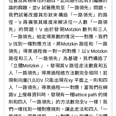
位置及其規律性的題目。此問題引起我們繼續討
論的興趣，並\r 試著應用至「一路領先」問題。
我們試著改變其形狀來構造「一路領先」的路
徑，\r 再擴張其維度來解決任一人數「一路領
先」的問題！\r 由於發現Motzkin 數列和三人
「一路領先」給定得票數的情況一一對應，我們
\r 找到一種對應方法，將Motzkin 路徑和「一路
領先」得票過程做一對一的對應！以\r Motzkin
路徑和三人「一路領先」為基礎，我們構造了
「立體Motzkin 」，發現其\r 路徑走法數竟和五
人「一路領先」得票過程總方法數完全相同！若
限制向量(1,0,0)\r 只能出現在xy 平面上，則和四
人「一路領先」得票過程一一對應！當我們在網
路\r 上搜尋資料時，發現有一種lattice path 的規
則和四人「一路領先」的方法數完全\r 一樣！我
們一樣找到一種對應規則，讓此走法和四人「一