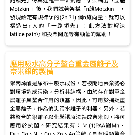
路領先」得票過程一一\r 對應！\r 架構出「立體
Motzkin 」後，我們試著架構「n維Motzkin」，
發現給定有規律\r 的(2n ?1) 個n維向量，就可以
構造出n人的「一路領先」！此方法對解決
lattice path\r 和投票問題等有顯著的幫助！
應用吸水高分子螯合重金屬離子及
奈米銀的製備
聚丙烯酸是尿布中吸水成份，若被隨地丟棄勢必
對環境造成污染。分析其結構，由於存在對重金
屬離子具螯合作用的羧基，因此，可用於捕捉重
金屬離子，作為偵測污水離子的利器。另外，若
將螯合的銀離子以化學還原法製成奈米銀，將可
應用於抗菌。研究結果有： \r (1)PAA對Mn、
Fe、Co、Ni、Cu、Zn、Ag等離子具有明顯螯合