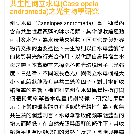
共生性倒立水母(Cassiopeia
andromeda)之光生物學研究
倒立水母（Cassiopea andromeda）為一種體內
含有共生性蟲黃藻的缽水母類，其傘部收縮運動
可引發水流，為水母帶來獵物，同時也是與外界
物質交換的重要途徑。共生藻則以自水母體獲得
的物質與光能行光合作用，以供應自身與宿主水
母之需。本實驗首先探究各種光環境因子（光強
度、日週律、不同波長色光）與倒立水母個體大
小、飢餓狀態及有無共生藻等因子，對其傘部收
縮頻率的影響，進而研究倒立水母異營性攝靪與
個體耗氧率等基本能量代謝特徵。研究結果顯
示：正常的碟狀體具有明顯的光趨性行為，伽無
共生藻的個體則否。水母傘部收縮頻率隨體型的
增大而降低，在自然光照與餵靪的條件下，其收
縮頻率則有明顯增加的趨勢；反之，黑暗與持續