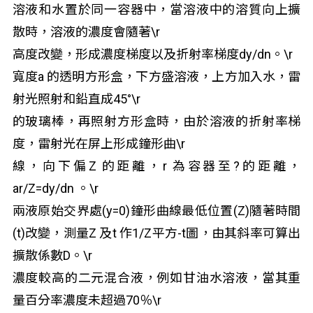
溶液和水置於同一容器中，當溶液中的溶質向上擴
散時，溶液的濃度會隨著\r
高度改變，形成濃度梯度以及折射率梯度dy/dn。\r
寬度a 的透明方形盒，下方盛溶液，上方加入水，雷
射光照射和鉛直成45°\r
的玻璃棒，再照射方形盒時，由於溶液的折射率梯
度，雷射光在屏上形成鐘形曲\r
線，向下偏Z 的距離，r 為容器至?的距離，
ar/Z=dy/dn 。\r
兩液原始交界處(y=0)鐘形曲線最低位置(Z)隨著時間
(t)改變，測量Z 及t 作1/Z平方-t圖，由其斜率可算出
擴散係數D。\r
濃度較高的二元混合液，例如甘油水溶液，當其重
量百分率濃度未超過70％\r