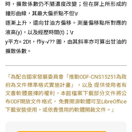
時，擴散係數仍不隨濃度改變；但在屏上所形成的
鐘形曲線，其最大偏折點不但\r
逐漸上升，還向甘油方偏移。測量偏移點所對應的
液高(y)，以及經歷時間(t)；\r
y平方= 2Dt，作y-√?? 圖，由其斜率亦可算出甘油的
擴散係數。
「為配合國家發展委員會「推動ODF-CNS15251為政
府為文件標準格式實施計畫」，以及 提供使用者有
文書軟體選擇的權利，本館檔案下載部分文件將公
布ODF開放文件格式， 免費開源軟體可至LibreOffice
下載安裝使用，或依貴慣用的軟體開啟文件。」