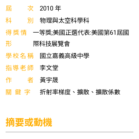
屆次
2010 年
科別
物理與太空科學科
得獎情
一等獎;美國正選代表:美國第61屆國
形
際科技展覽會
學校名稱
國立嘉義高級中學
指導老師
李文堂
作者
黃宇晟
關鍵字
折射率梯度、擴散、擴散係數
摘要或動機