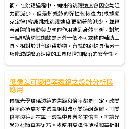
衡。在跳躍過程中，蜘蛛的跳躍速度會因空氣阻
力而減少，但是蜘蛛絲的彈性恢恢復力(根據虎
克定律)會讓跳蛛跳躍速度更顯著的減少，並藉
著身體的轉動與曳絲的作用達到身體平衡。對於
一個非結網性蜘蛛是另外一個不可或缺的輔助工
具。相對於其他跳躍動物，有絲的跳蛛具備另一
項能減緩降落速度的工具以增加降落的安全性。
低像差可變倍率透鏡之設計分析與
應用
傳統光學玻璃透鏡的焦距和倍率都是固定，改變
倍率必須靠多重透鏡組和改\r 變鏡組距離。可變
倍率透鏡則在單一透鏡中具有多重倍率，可讓光
學器材簡單輕\r 巧。我使用高彈性薄膜和高折射