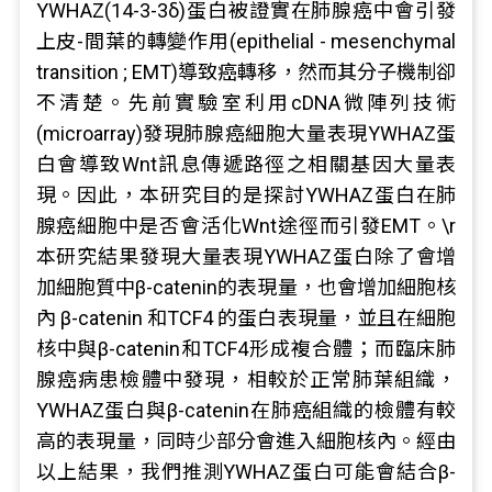
YWHAZ(14-3-3δ)蛋白被證實在肺腺癌中會引發
上皮-間葉的轉變作用(epithelial - mesenchymal
transition ; EMT)導致癌轉移，然而其分子機制卻
不清楚。先前實驗室利用cDNA微陣列技術
(microarray)發現肺腺癌細胞大量表現YWHAZ蛋
白會導致Wnt訊息傳遞路徑之相關基因大量表
現。因此，本研究目的是探討YWHAZ蛋白在肺
腺癌細胞中是否會活化Wnt途徑而引發EMT。\r
本研究結果發現大量表現YWHAZ蛋白除了會增
加細胞質中β-catenin的表現量，也會增加細胞核
內 β-catenin 和TCF4 的蛋白表現量，並且在細胞
核中與β-catenin和TCF4形成複合體；而臨床肺
腺癌病患檢體中發現，相較於正常肺葉組織，
YWHAZ蛋白與β-catenin在肺癌組織的檢體有較
高的表現量，同時少部分會進入細胞核內。經由
以上結果，我們推測YWHAZ蛋白可能會結合β-