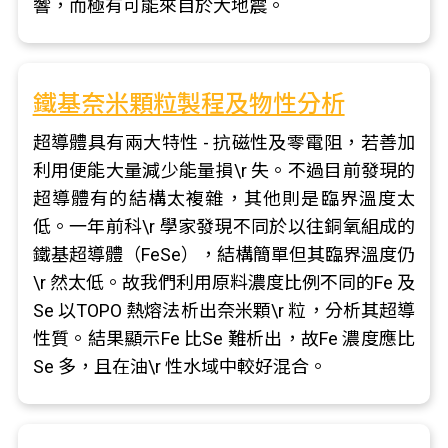
響，而極有可能來自於大地震。
鐵基奈米顆粒製程及物性分析
超導體具有兩大特性 - 抗磁性及零電阻，若善加
利用便能大量減少能量損\r 失。不過目前發現的
超導體有的結構太複雜，其他則是臨界溫度太
低。一年前科\r 學家發現不同於以往銅氧組成的
鐵基超導體（FeSe），結構簡單但其臨界溫度仍
\r 然太低。故我們利用原料濃度比例不同的Fe 及
Se 以TOPO 熱熔法析出奈米顆\r 粒，分析其超導
性質。結果顯示Fe 比Se 難析出，故Fe 濃度應比
Se 多，且在油\r 性水域中較好混合。