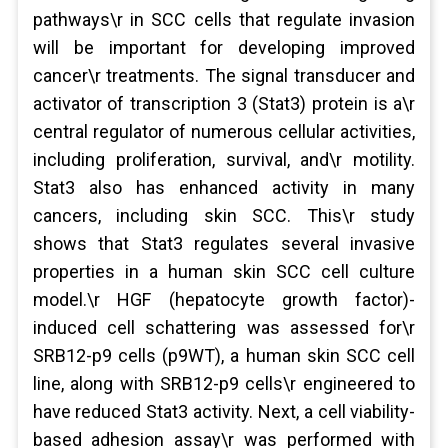
pathways\r in SCC cells that regulate invasion
will be important for developing improved
cancer\r treatments. The signal transducer and
activator of transcription 3 (Stat3) protein is a\r
central regulator of numerous cellular activities,
including proliferation, survival, and\r motility.
Stat3 also has enhanced activity in many
cancers, including skin SCC. This\r study
shows that Stat3 regulates several invasive
properties in a human skin SCC cell culture
model.\r HGF (hepatocyte growth factor)-
induced cell schattering was assessed for\r
SRB12-p9 cells (p9WT), a human skin SCC cell
line, along with SRB12-p9 cells\r engineered to
have reduced Stat3 activity. Next, a cell viability-
based adhesion assay\r was performed with