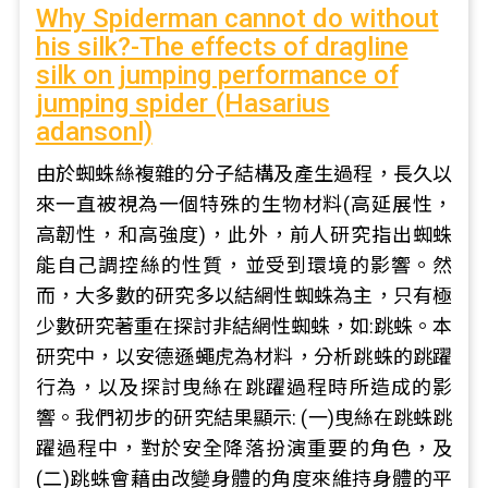
Why Spiderman cannot do without
his silk?-The effects of dragline
silk on jumping performance of
jumping spider (Hasarius
adansonl)
由於蜘蛛絲複雜的分子結構及產生過程，長久以
來一直被視為一個特殊的生物材料(高延展性，
高韌性，和高強度)，此外，前人研究指出蜘蛛
能自己調控絲的性質，並受到環境的影響。然
而，大多數的研究多以結網性蜘蛛為主，只有極
少數研究著重在探討非結網性蜘蛛，如:跳蛛。本
研究中，以安德遜蠅虎為材料，分析跳蛛的跳躍
行為，以及探討曳絲在跳躍過程時所造成的影
響。我們初步的研究結果顯示: (一)曳絲在跳蛛跳
躍過程中，對於安全降落扮演重要的角色，及
(二)跳蛛會藉由改變身體的角度來維持身體的平