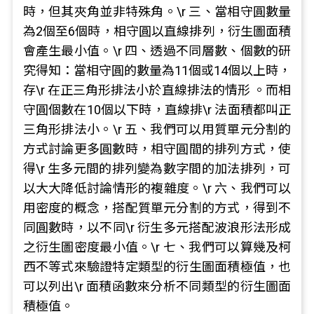
時，但其夾角並非特殊角。\r 三、當相守圓數量
為2個至6個時，相守圓以直線排列，衍生圖面積
會產生最小值。\r 四、透過不同層數、個數的研
究得知：當相守圓的數量為11個或14個以上時，
存\r 在正三角形排法小於直線排法的情形 。而相
守圓個數在10個以下時，直線排\r 法面積都叫正
三角形排法小。\r 五、我們可以用質單元分割的
方式討論更多圓數時，相守圓間的排列方式，使
得\r 生多元間的排列變為數字間的加法排列，可
以大大降低討論情形的複雜度。\r 六、我們可以
用密度的概念，搭配質單元分割的方式，得到不
同圓數時，以不同\r 衍生多元搭配波浪形法形成
之衍生圖密度最小值。\r 七、我們可以算幾及柯
西不等式來驗證特定類型的衍生圖面積極值，也
可以列出\r 面積函數來分析不同類型的衍生圖面
積極值。