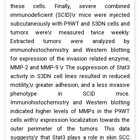
these cells. Finally, severe combined
immunodeficient (SCID)\r mice were injected
subcutaneously with P9WT and S3DN cells and
tumors were\r measured twice weekly.
Extracted tumors were analyzed by
immunohistochemistry and Western blotting
for expression of the invasion related enzyme,
MMP-2 and MMP-9.\r The suppression of Stat3
activity in S3DN cell lines resulted in reduced
motility,\r greater adhesion, and a less invasive
phenotype in SCID mice.
Immunohistochemistry and Western blotting
indicated higher levels of MMPs in the P9WT
cells with\r expression localization towards the
outer perimeter of the tumors. This data
suggests\r that Stat3 plays a role in skin SCC