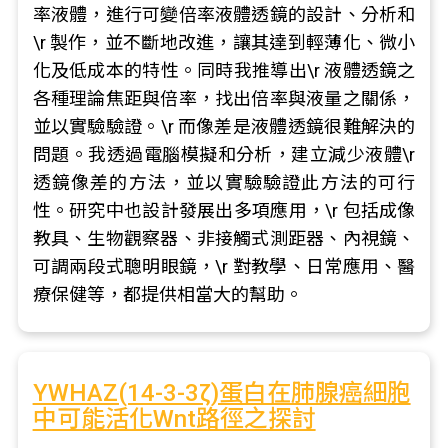
率液體，進行可變倍率液體透鏡的設計、分析和
\r 製作，並不斷地改進，讓其達到輕薄化、微小
化及低成本的特性。同時我推導出\r 液體透鏡之
各種理論焦距與倍率，找出倍率與液量之關係，
並以實驗驗證。\r 而像差是液體透鏡很難解決的
問題。我透過電腦模擬和分析，建立減少液體\r
透鏡像差的方法，並以實驗驗證此方法的可行
性。研究中也設計發展出多項應用，\r 包括成像
教具、生物觀察器、非接觸式測距器、內視鏡、
可調兩段式聰明眼鏡，\r 對教學、日常應用、醫
療保健等，都提供相當大的幫助。
YWHAZ(14-3-3ζ)蛋白在肺腺癌細胞
中可能活化Wnt路徑之探討