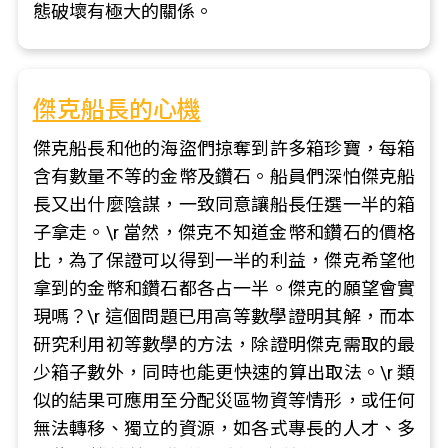
態破壞有極大的關係。
傑克船長的心機
傑克船長和他的海盜們掠奪到許多箱珍寶，每箱
含有數量不等的金幣及鑽石。船員們深怕傑克船
長又出什麼陰謀，一致同意讓船長任選一半的箱
子拿走。\r 當然，傑克不知道金幣和鑽石的價格
比，為了保證可以得到一半的利益，傑克希望他
拿到的金幣和鑽石都各占一半。傑克的願望會實
現嗎？\r 這個問題已用高等數學證明其解，而本
研究利用初等數學的方法，除證明傑克需取的最
少箱子數外，同時也能更快速的算出取法。\r 類
似的結果可應用至分配災區物資等情形，或任何
無法轉移、獨立的資源，如各式專長的人才、多