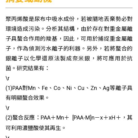
聚丙烯酸是尿布中吸水成份，若被隨地丟棄勢必對
環境造成污染。分析其結構，由於存在對重金屬離
子具螯合作用的羧基，因此，可用於捕捉重金屬離
子，作為偵測污水離子的利器。另外，若將螯合的
銀離子以化學還原法製成奈米銀，將可應用於抗
菌。研究結果有：
\r
(1)PAA對Mn、Fe、Co、Ni、Cu、Zn、Ag等離子具
有明顯螯合效果。
\r
(2)螯合反應：PAA＋M
n
＋
[PAA-M]
n
－
x
＋xH
＋
，其
可利用濃鹽酸使其再生。
\r