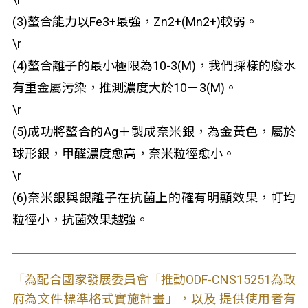
(3)螯合能力以Fe
3+
最強，Zn
2+
(Mn
2+
)較弱。
\r
(4)螯合離子的最小極限為10
-3
(M)，我們採樣的廢水
有重金屬污染，推測濃度大於10
－
3
(M)。
\r
(5)成功將螯合的Ag＋製成奈米銀，為金黃色，屬於
球形銀，甲醛濃度愈高，奈米粒徑愈小。
\r
(6)奈米銀與銀離子在抗菌上的確有明顯效果，帄均
粒徑小，抗菌效果越強。
「為配合國家發展委員會「推動ODF-CNS15251為政
府為文件標準格式實施計畫」，以及 提供使用者有