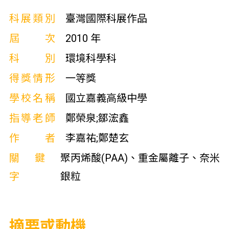
科展類別
臺灣國際科展作品
屆次
2010 年
科別
環境科學科
得獎情形
一等獎
學校名稱
國立嘉義高級中學
指導老師
鄭榮泉;鄒浤鑫
作者
李嘉祐;鄭楚玄
關鍵
聚丙烯酸(PAA)、重金屬離子、奈米
字
銀粒
摘要或動機