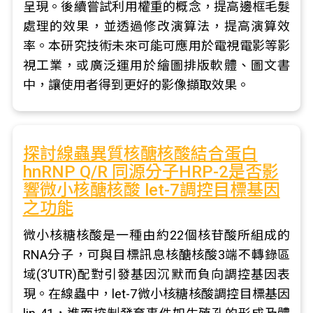
呈現。後續嘗試利用權重的概念，提高邊框毛髮
處理的效果，並透過修改演算法，提高演算效
率。本研究技術未來可能可應用於電視電影等影
視工業，或廣泛運用於繪圖排版軟體、圖文書
中，讓使用者得到更好的影像擷取效果。
探討線蟲異質核醣核酸結合蛋白
hnRNP Q/R 同源分子HRP-2是否影
響微小核醣核酸 let-7調控目標基因
之功能
微小核糖核酸是一種由約22個核苷酸所組成的
RNA分子，可與目標訊息核醣核酸3端不轉錄區
域(3’UTR)配對引發基因沉默而負向調控基因表
現。在線蟲中，let-7微小核糖核酸調控目標基因