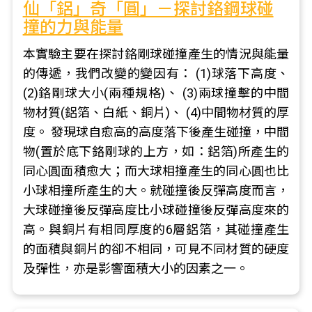
仙「鋁」奇「圓」－探討鉻鋼球碰
撞的力與能量
本實驗主要在探討鉻剛球碰撞產生的情況與能量
的傳遞，我們改變的變因有： (1)球落下高度、
(2)鉻剛球大小(兩種規格)、 (3)兩球撞擊的中間
物材質(鋁箔、白紙、銅片)、 (4)中間物材質的厚
度。 發現球自愈高的高度落下後產生碰撞，中間
物(置於底下鉻剛球的上方，如：鋁箔)所產生的
同心圓面積愈大；而大球相撞產生的同心圓也比
小球相撞所產生的大。就碰撞後反彈高度而言，
大球碰撞後反彈高度比小球碰撞後反彈高度來的
高。與銅片有相同厚度的6層鋁箔，其碰撞產生
的面積與銅片的卻不相同，可見不同材質的硬度
及彈性，亦是影響面積大小的因素之一。