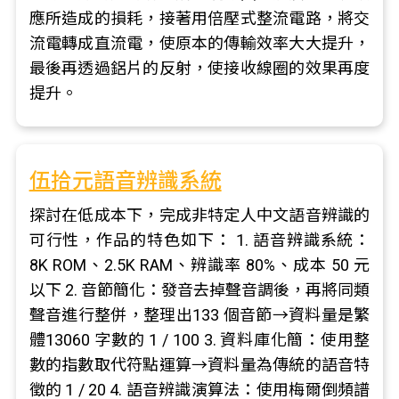
應所造成的損耗，接著用倍壓式整流電路，將交
流電轉成直流電，使原本的傳輸效率大大提升，
最後再透過鋁片的反射，使接收線圈的效果再度
提升。
伍拾元語音辨識系統
探討在低成本下，完成非特定人中文語音辨識的
可行性，作品的特色如下： 1. 語音辨識系統：
8K ROM、2.5K RAM、辨識率 80%、成本 50 元
以下 2. 音節簡化：發音去掉聲音調後，再將同類
聲音進行整併，整理出133 個音節→資料量是繁
體13060 字數的 1 / 100 3. 資料庫化簡：使用整
數的指數取代符點運算→資料量為傳統的語音特
徵的 1 / 20 4. 語音辨識演算法：使用梅爾倒頻譜