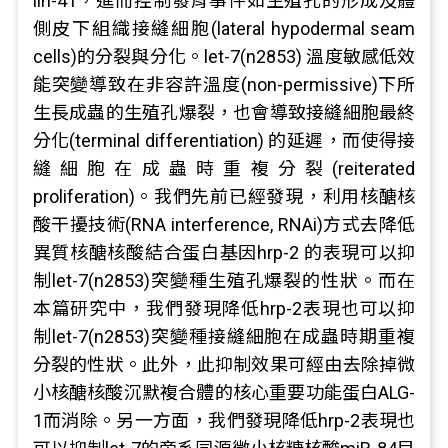
lin-41，進而控制發育事件如生殖孔的形成及體
側皮下組織接縫細胞(lateral hypodermal seam
cells)的分裂與分化。let-7(n2853) 溫度敏感低效
能突變導致在非容許溫度(non-permissive)下所
生長成蟲的生殖孔爆裂，也會導致接縫細胞最終
分化(terminal differentiation) 的延遲，而使得接
縫細胞在成蟲時重複分裂(reiterated
proliferation)。我們先前已經發現，利用核醣核
酸干擾技術(RNA interference, RNAi)方式去降低
異質核醣核酸結合蛋白基因hrp-2 的表現可以抑
制let-7(n2853)突變種生殖孔爆裂的性狀。而在
本篇研究中，我們發現降低hrp-2表現也可以抑
制let-7(n2853)突變種接縫細胞在成蟲時期重複
分裂的性狀。此外，此抑制效果可經由去除掉微
小核醣核酸沉默複合體的核心重要功能蛋白ALG-
1而消除。另一方面，我們發現降低hrp-2表現也