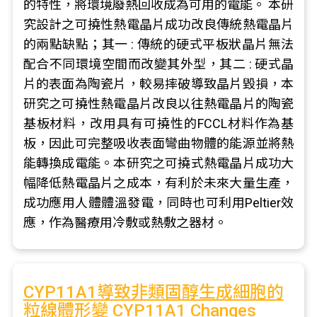
的特性，將環境廢熱回收成為可用的電能。 本研
究設計之可撓性熱電晶片成功改良傳統熱電晶片
的兩點缺點；其一 : 傳統的硬式平板狀晶片無法
配合不同環境空間而改變其外型，其二 : 硬式晶
片的表面為陶瓷片，較易摔破導致晶片毀損，本
研究之可撓性熱電晶片改良以往熱電晶片的陶瓷
基板材料，改用具有可撓性的FCCL材料作為基
板，因此可完整吸收表面彎曲物體的能源並將熱
能轉換成電能。本研究之可撓式熱電晶片成功大
幅降低熱電晶片之成本，有利於未來大量生產，
成功應用人體體溫發電，同時也可利用Peltier效
應，作為醫療用冷敷或熱敷之器材。
CYP11A1導致非類固醇生成細胞的
粒線體形變 CYP11A1 Changes