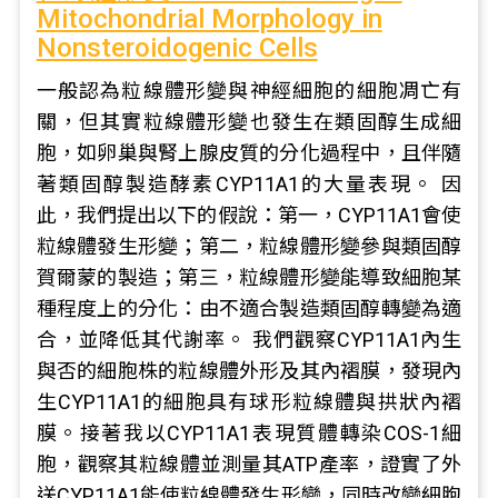
Mitochondrial Morphology in
Nonsteroidogenic Cells
一般認為粒線體形變與神經細胞的細胞凋亡有
關，但其實粒線體形變也發生在類固醇生成細
胞，如卵巢與腎上腺皮質的分化過程中，且伴隨
著類固醇製造酵素CYP11A1的大量表現。 因
此，我們提出以下的假說：第一，CYP11A1會使
粒線體發生形變；第二，粒線體形變參與類固醇
賀爾蒙的製造；第三，粒線體形變能導致細胞某
種程度上的分化：由不適合製造類固醇轉變為適
合，並降低其代謝率。 我們觀察CYP11A1內生
與否的細胞株的粒線體外形及其內褶膜，發現內
生CYP11A1的細胞具有球形粒線體與拱狀內褶
膜。接著我以CYP11A1表現質體轉染COS-1細
胞，觀察其粒線體並測量其ATP產率，證實了外
送CYP11A1能使粒線體發生形變，同時改變細胞