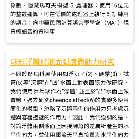
係數、隱藏馬可夫模型 5. 處理器：使用16位元
的整數運算，可在低價的處理器上執行 6. 訓練用
的語音：向中華民國計算語言學學會（MAT）購
買純語音的資料庫
球形浮體於液面弧度微動力研究
不同於歷屆科展使用如浮沉子(2)、硬幣(3)、試
管(5)等”沉體”在”凹”水面上對表面張力做研究，
我們使用乒乓球作為”浮體” 並且於”凸”水面上做
實驗，過去研究cheerios effect(6)的實驗多使用
簡化的模型，忽略了沉體兩側的作用力只考慮沉
體與容器邊壁的作用力，因此，我們強調的是，
討論浮體兩側液面上因接觸角的差異所產生的水
平側向力，並使用電流天平直接量測水平側向力