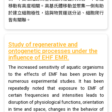
移動有高度相關。高基氏體移動並聚集一側有助
於建立細胞極性，這與物質運送分泌、細胞爬行
皆有關聯。
Study of regenerative and
ontogenetic processes under the
influence of EHF EMR.
The increased sensitivity of aquatic organisms
to the effects of EMF has been proven by
numerous experimental studies. It has been
repeatedly noted that exposure to EMF of
certain frequencies and intensities leads to
disruption of physiological functions, orientation
in time and space, changes in the behavior of