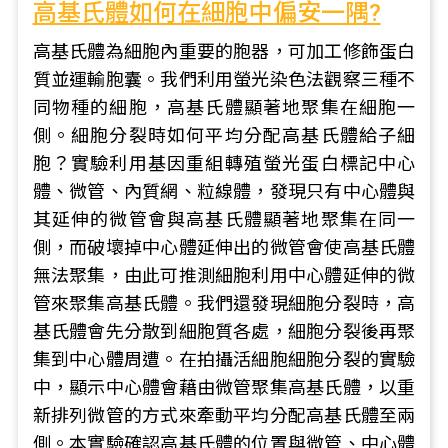
高基氏體如何在細胞中偏安一隅?
高基氏體為細胞內重要的胞器，可加工修飾蛋白
質並運輸胞囊。我們利用螢光染色法觀察三種不
同物種的細胞，高基氏體顯著地聚集在細胞一
側。細胞分裂時如何平均分配高基氏體給子細
胞？實驗利用基因重組轉殖螢光蛋白標記中心
體、微管、內質網、粒線體，發現只有中心體與
其延伸的微管會與高基氏體顯著地聚集在同一
側，而破壞掉中心體延伸出的微管會使高基氏體
無法聚集，由此可推測細胞利用中心體延伸的微
管來聚集高基氏體。我們還發現細胞分裂時，高
基氏體會先分散到細胞質各處，細胞分裂後再聚
集到中心體周遭。在拍攝活細胞細胞分裂的實驗
中，顯示中心體會藉由微管聚集高基氏體，以重
新排列微管的方式來牽動平均分配高基氏體至兩
側。本實驗確認高基氏體的位置與微管、中心體