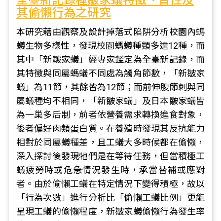
全臺新記錄種皺家蟻特徵、習性及
其偷懶行為之研究
本研究藉由觀察及設計掉落式陷阱分析校園內螞
蟻生物多樣性，發現校園螞蟻種類多達12種，而
其中「新皺家蟻」經專家鑑定為全臺新記錄，而
其特徵與同屬螞蟻不同處為觸角節數，「新皺家
蟻」為11節，其餘皆為12節；而前伸腹節刺與同
屬蟻種均不相同，「新皺家蟻」及日本皺家蟻皆
為一巢多后制，前者依營養需求轉換進食對象，
後者偏好肉類蛋白質。在養殖時發現其反抗能力
相對於同屬蟻種差，且工蟻大多時候都在偷懶，
深入探討後發現牠們是在等待任務，但當積極工
蟻疲勞時或危急情況發生時，承當替補或應對
者。由於偷懶工蟻在特定情況下變得積極，故以
「行為次數」進行分析比「偷懶工蟻比例」更能
呈現工蟻的偷懶程度，新皺家蟻偷懶行為發生率