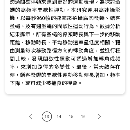
透過間歇停頓來達到更好的運動表現。為探討蚤
蠅的高頻率間歇性運動，本研究運用高速攝影
機，以每秒960幀的速率來拍攝腐肉蚤蠅、蟻客
蚤蠅、及有翅蚤蠅的間歇性運動行為。數據分析
結果顯示，所有蚤蠅的停頓時長與下一步的移動
距離、移動時長、平均移動速率呈低度相關。藉
由測量每次移動路徑方向的轉動角度，並進行種
間比較，發現間歇性運動可透過增加轉角或頻
率，來增加路徑的多變性。最後，當天敵存在
時，蟻客蚤蠅的間歇性運動移動時長增加，頻率
下降，或可減少被捕食的機會。
13
14
15
16