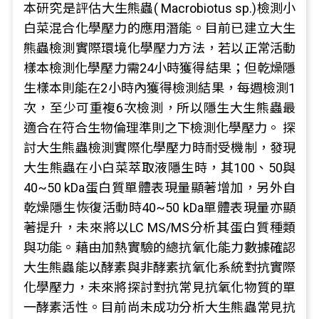
本研究是評估大生熊蟲( Macrobiotus sp.)檢測小
白菜混合化學壓力的應用潛能。目前已建立大生
熊蟲檢測實際環境化學壓力方法，若以正常活動
樣本檢測化學壓力需24小時獲得結果；但乾燥隱
生樣本則能在2小時內獲得檢測結果，每週檢測1
次，至少可重複6次檢測，所以隱生大生熊蟲最
適合在符合生物倫理準則之下檢測化學壓力。 探
討大生熊蟲檢測實際化學壓力時耐受機制，發現
大生熊蟲在小白菜萃取液隱生時，其100、50與
40~50 kDa蛋白質單體表現量顯著增加，另外自
乾燥隱生恢復活動時40~50 kDa單體表現量亦顯
著提升，未來將以LC MS/MS分析其蛋白質種類
與功能。藉由加熱實驗的總抗氧化能力數據確認
大生熊蟲能以酵素與非酵素抗氧化系統對抗實際
化學壓力，未來將探討對抗常見抗氧化物質的單
一酵素活性。目前尚未成功分析大生熊蟲常見抗