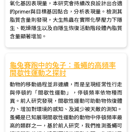
氧化基因表現量，本研究會持續改良設計出合適
的primer與目標基因黏合，分析表現量。檢測其
脂質含量則發現，大生熊蟲在實際化學壓力下隱
生、乾燥隱生以及自隱生恢復活動階段體內脂質
含量顯著增加。
龜兔賽跑中的兔子：蚤蠅的高頻率
間歇性運動之探討
動物的移動過程並非連續，而是呈現經常性行走
與停頓的「間歇性運動」，停頓頻率依物種而
異。前人研究發現，間歇性運動可助動物恢復體
力、增加對環境的感知、及減少被天敵的測知。
蚤蠅是已知展現間歇性運動的動物中停頓頻率最
高的類群之一，基於前人研究，我們推測蚤蠅可