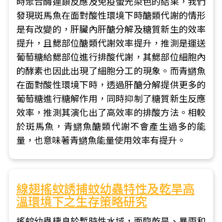
時聚合酶連鎖反應及免疫螢光染色的結果，我們
發現斑馬魚在面對酸性環境下時醣類代謝的情形
是有改變的，肝臟內肝醣分解及糖質新生的效率
提升，且鰓部位醣類代謝效率提升，推測是運送
葡萄糖給鰓部位進行排酸代謝，其鰓部位細胞內
的酵素也因此出現了細胞分工的現象。而青鱂魚
在面對酸性環境下時，透過肝醣分解提供更多的
葡萄糖進行糖解作用，同時抑制了糖質新生反應
效率，推測其演化出了高效率的排酸方法。相較
於斑馬魚，青鱂魚醣類代謝不會產生過多的能
量，也意味著青鱂魚能量使用效率有提升。
線翅搖蚊誘捕蚊幼蟲特性及乾旱高
溫環境下之生存策略研究
搖蚊幼蟲棲息於暫時性水域，面臨乾旱、暴雨和