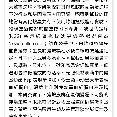
天敵等逆境。本研究探討其與斑蚊的互動及逆境
下的行為和基因表現。田野調查觀察到搖蚊的棲
地常有其他蚊蟲共存。使用線翅搖蚊進行實驗，
發現蚊蟲偏好於搖蚊棲地水產卵，次世代定序
(NGS) 顯示線翅搖蚊幼蟲優勢腸胃菌為
Novispirillum sp.；幼蟲競爭中，白線斑蚊優先
捕食搖蚊；生長於搖蚊棲地水使白線斑蚊延遲化
蛹，且羽化之成蟲多為雄性。搖蚊幼蟲築繭巢固
定及禦敵，低水位、土砂和高溫會促進築巢，低
溫則會降低搖蚊的存活率。光照使黏液繭中的搖
蚊幼蟲 hsp 表現量增加，令土繭中幼蟲大量表現
血紅蛋白；溫度上升則使幼蟲血紅蛋白表現增
加。本研究顯示，搖蚊族群在氣候變遷下可能的
存活策略。未來可以針對搖蚊腸道菌挑選吸引蚊
蟲之菌種，評估應用生態友善管理淡水域棲地及
病媒生物防治。