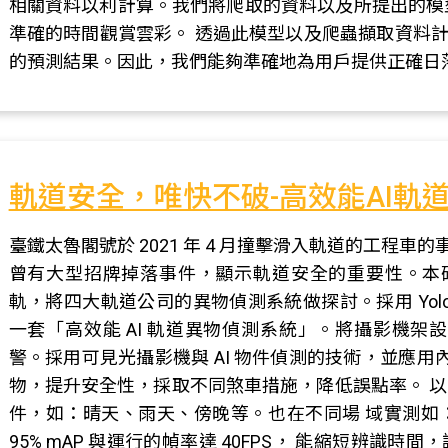
相關資料以利計算。我們將爬取的資料以及所提出的模
準確的時間觀賞雲彩。 透過此模型以及爬蟲擷取資料計
的預測結果。因此，我們能夠準確地為用戶提供正確日
軌道安全，唯快不破-高效能AI軌
臺鐵太魯閣號於 2021 年 4 月撞擊滑入軌道的工程車的
曾有大型招牌掉落事件，顯示軌道安全的重要性。本研
軌，將四大軌道公司的異物偵測系統做探討。採用 Yol
一套「高效能 AI 軌道異物偵測系統」。將攝影機架
警。採用可見光攝影機與 AI 物件偵測的技術，並應用內嵌 
物，提升安全性，採取不同煞車措施，降低誤點率。 
件，如：晴天、雨天、傍晚等。也在不同場 域實測如
95% mAP 與運行的幀率達 40FPS， 能縮短辨