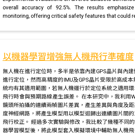
overall accuracy of 92.5%. The results emphasize 
monitoring, offering critical safety features that could
以機器學習增強無人機飛行準確度
無人機在進行定位時，多半是依靠內建GPS晶片與內建慣性測量單元(In
進行定位，然而高精度的IMU及GPS晶片受限於高成
統均有其適用範圍，若無人機運行於定位系統之適用環
飛行時會與預期路線產生誤差。 在本研究中，我利用W
鏡頭所拍攝的連續兩幀圖片差異，產生差異與角度及距
度神經網路，將產生模型用以模型迴歸出連續圖片間的
飛行校正。 經過多次實驗與修改，我比較了幾種不同
器學習模型後，將此模型套入模擬環境中輔助無人機飛