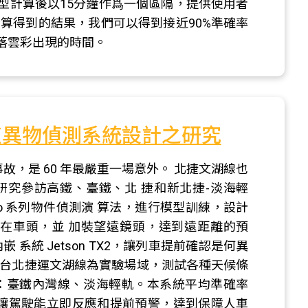
型計算後以15分鐘作爲一個區隔，提供使用者
算得到的結果，我們可以得到接近90%準確率
落雲彩出現的時間。
道異物偵測系統設計之研究
事故，是 60 年最嚴重一場意外。 北捷文湖線也
究參訪高鐵、臺鐵、北 捷和新北捷-淡海輕
o 系列物件偵測演 算法，進行模型訓練，設計
設在車頭，並 加裝望遠鏡頭，達到遠距離的預
系統 Jetson TX2，讓列車提前確認是何異
以台北捷運文湖線為實驗場域，測試各種天候條
：臺鐵內灣線、淡海輕軌。本系統平均準確率
識時間，讓駕駛能立即反應和提前預警，達到保障人車