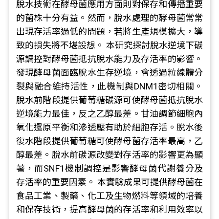
脫水技術在酵母菌應用方面則對保存和傳播重要
的菌株十分有益。然而，脫水處理的酵母菌常常
出現存活率過低的問題，若將生產規模擴大，導
致的損失將不堪設想。 本研究探討脫水逆境下碳
源調控對酵母菌抵抗脫水能力及存活率的影響。
發現酵母菌面臨脫水生存逆境，會透過粒線體分
裂與融合維持活性，此機制與DNM1密切相關。
脫水前階段提供葡萄糖碳源可使酵母菌抵抗脫水
逆境能力最佳，反之乙醇最差。甘油調節細胞內
氧化還原平衡和滲透壓有助於細胞存活。脫水後
復水階段提供葡萄糖可使酵母菌存活率最高，乙
醇最差。脫水前碳源改變對存活率的影響更為顯
著，而SNF1機制調控是影響酵母菌代謝養分及
存活率的重要因素。 本實驗成果可提供酵母菌在
食品工業、製藥、化工及生物燃料等領域的培養
和保存技術，提高酵母菌的存活率和利用效率以