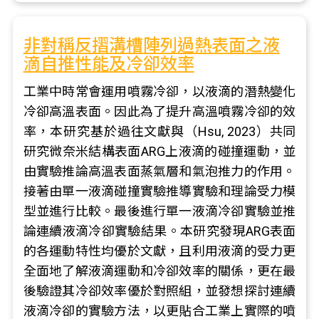
非對稱反摺溝槽陣列過熱表面之液
滴自推性能及冷卻效率
工業中時常會運用噴霧冷卻，以液滴的潛熱變化
冷卻高溫表面。因此為了提升高溫噴霧冷卻的效
率，本研究基於過往文獻與（Hsu, 2023）共同
研究微奈米結構表面ARG上液滴的碰撞運動，並
由實驗推論高溫表面蒸氣層和氣泡推力的作用。
接著由單一液滴碰撞實驗推導實驗和理論受力模
型並進行比較。最後進行單一液滴冷卻實驗並推
論連續液滴冷卻實驗結果。本研究發現ARG表面
的各運動特性均優於文獻，且利用液滴的受力更
全面地了解液滴運動和冷卻效率的關係，更在最
後驗證其冷卻效率優於對照組，並發想探討連續
液滴冷卻的實驗方法，以更貼合工業上實際的噴