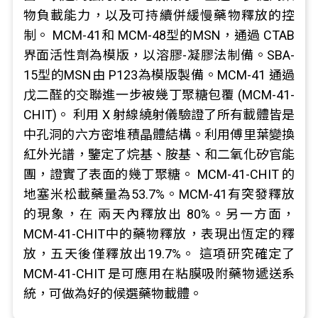
物負載能力，以及可持續併緩慢藥物釋放的控
制。 MCM-41和 MCM-48型的MSN，通過 CTAB
界面活性劑為模版，以溶膠-凝膠法制備。SBA-
15型的MSN由 P123為模版製備。MCM-41 通過
戊二醛的交聯進一步被幾丁聚糖包覆 (MCM-41-
CHIT)。 利用 X 射線繞射儀驗證了所有載體皆是
中孔洞的六方密堆積晶體結構。利用傅里葉變換
紅外光譜，鑒定了烷基、胺基、和二氧化矽官能
團，證實了表面的幾丁聚糖。 MCM-41-CHIT 的
地塞米松載藥量為53.7%。MCM-41有突發釋放
的現象，在 兩天內釋放出 80%。另一方面，
MCM-41-CHIT中的藥物釋放，表現出恆定的釋
放，五天後僅釋放出19.7%。 這項研究確定了
MCM-41-CHIT 是可應用在粘膜吸附藥物遞送系
統，可做為好的候選藥物載體。