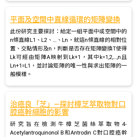
平面及空間中直線循環的矩陣變換
此份研究主要探討：給定一組平面中或空間中的
n條直線L1、L2、…、Ln，就這n條直線的相對位
置、交點情形及n，判斷是否存在矩陣變換T使得
Lk可經由矩陣A映射到Lk+1，其中k=1,2,…,n且
Ln+1=L1，並討論矩陣的唯一性與求出矩陣的一
般模樣。
治癌良「芝」—探討樟芝萃取物對口
腔癌幹細胞的影響
研究旨在檢測牛樟芝菌絲萃取物4-
Acetylantroquinonol B和Antrodin C對口腔癌幹