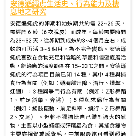
安德遜繩虎生活史、行為能力及棲
息地之研究
安德遜蠅虎的卵期和幼蛛期共約需 22~26 天，
需經歷 6 齡（6 次脫皮）而成年，每齡需要時間
為23~32 天，從卵期到成蛛約3~4 個月左右，成
蛛約可再活 3~5 個月，為不完全變態。安德遜
蠅虎喜歡在食物充足和陰暗的草叢和牆壁底層活
動，能適應的溫度範圍在 15~33℃之間。安德遜
蠅虎的行為項目目前已知 14 種，其中 4 種與捕
食行為有關（例如：頭胸部升降、潛行、撲擊、
迂迴），3 種與爭鬥行為有關（例如：Z形舞蹈
1、前足斜舉、奔逃）；5 種與求偶行為有關
（例如：觸肢擺動、前足斜舉、繞行、Z 形舞蹈
2、交尾） 。但牠不獵捕比自己體型過大的獵
物，主要以小型蠅類或彈尾蟲為食，其捕食獵物
主要靠視覺或感覺毛，中前眼最遠可看到超過