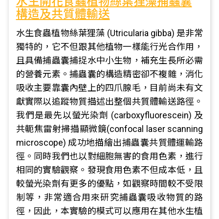
水生開花食蟲植物絲葉狸藻捕蟲囊
構造及共質體輸送
水生食蟲植物絲葉狸藻 (Utricularia gibba) 是非常
獨特的，它不但跟其他植物一樣能行光合作用，
且具備捕蟲囊捕捉水中小生物，補充生長所必需
的營養元素。捕蟲囊的構造精密卻不複雜，消化
吸收主要靠囊內壁上的四爪腺毛，目前尚未有文
獻實際以追蹤物質描述出整個共質體輸送路徑。
我們是最先以螢光染劑 (carboxyfluorescein) 及
共軛焦雷射掃描顯微鏡(confocal laser scanning
microscope) 成功地描繪出捕蟲囊共質體運輸路
徑。同時我們也以對細胞無害的食用色素，進行
相同的實驗觀察。發現食用色素不但成本低，且
較螢光染劑有更多的優點，如觀察時間較不受限
制等，非常適合用來研究捕蟲囊吸收物質的路
徑，因此，本實驗的模式可以應用在其他水生植