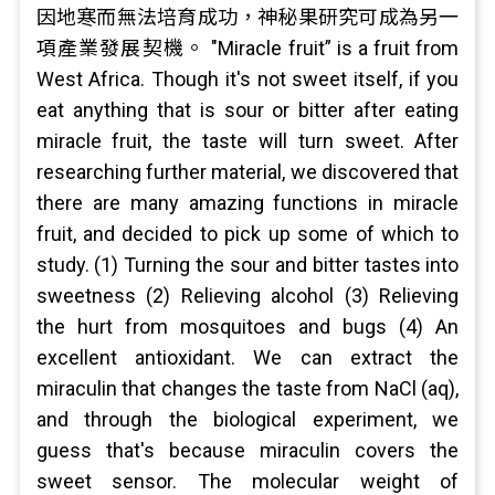
因地寒而無法培育成功，神秘果研究可成為另一
項產業發展契機。 "Miracle fruit” is a fruit from
West Africa. Though it's not sweet itself, if you
eat anything that is sour or bitter after eating
miracle fruit, the taste will turn sweet. After
researching further material, we discovered that
there are many amazing functions in miracle
fruit, and decided to pick up some of which to
study. (1) Turning the sour and bitter tastes into
sweetness (2) Relieving alcohol (3) Relieving
the hurt from mosquitoes and bugs (4) An
excellent antioxidant. We can extract the
miraculin that changes the taste from NaCl (aq),
and through the biological experiment, we
guess that's because miraculin covers the
sweet sensor. The molecular weight of