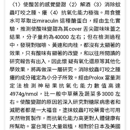
〈1〉使酸苦的感覺變甜〈2〉解酒〈3〉消除蚊
蟲叮咬之腫、癢〈4〉抗氧化能力極強。用食鹽
水可萃取出miraculin 這種醣蛋白，經由生化實
驗，推測使酸味變甜為其cover 舌尖甜味味蕾之
結果，分子量約為40000 左右；但在檢測過程
中，發現對咖啡、黃連和肉桂，都沒有太顯著的
效果，只有酸味有顯著的改變，和以往所閱讀的
研究報告有出入，因此懷 疑有氧化還原等其他化
學效果，將再做深一層研究。消除蚊蟲叮咬之腫
癢的成分確定為小分子所致。經由Prolox 當量測
定法檢測神秘果抗氧化能力數值高達
4974g/nmol，比一般中草藥及蔬菜多3000 左
右。使酸變甜的原因若深入研究對糖尿病患者和
減肥者都是一大福音，塗抹蚊蟲叮咬藥膏也可用
天然物質製作，而抗氧化能力高更對人體健康有
所幫助。當台灣已大量栽植，相對於日本及美國