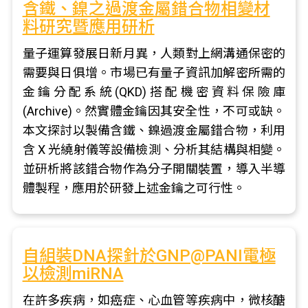
含鐵、鎳之過渡金屬錯合物相變材
料研究暨應用研析
量子運算發展日新月異，人類對上網溝通保密的
需要與日俱增。市場已有量子資訊加解密所需的
金鑰分配系統(QKD)搭配機密資料保險庫
(Archive)。然實體金鑰因其安全性，不可或缺。
本文探討以製備含鐵、鎳過渡金屬錯合物，利用
含 X 光繞射儀等設備檢測、分析其結構與相變。
並研析將該錯合物作為分子開關裝置，導入半導
體製程，應用於研發上述金鑰之可行性。
自組裝DNA探針於GNP@PANI電極
以檢測miRNA
在許多疾病，如癌症、心血管等疾病中，微核醣