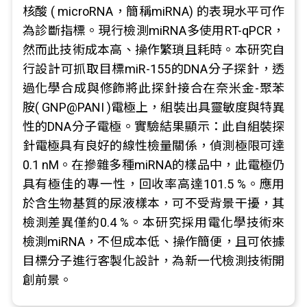
核酸 ( microRNA，簡稱miRNA) 的表現水平可作
為診斷指標。現行檢測miRNA多使用RT-qPCR，
然而此技術成本高、操作繁瑣且耗時。本研究自
行設計可抓取目標miR-155的DNA分子探針，透
過化學合成與修飾將此探針接合在奈米金-聚苯
胺( GNP@PANI )電極上，組裝出具靈敏度與特異
性的DNA分子電極。實驗結果顯示：此自組裝探
針電極具有良好的線性檢量關係，偵測極限可達
0.1 nM。在摻雜多種miRNA的樣品中，此電極仍
具有極佳的專一性，回收率高達101.5 %。應用
於含生物基質的尿液樣本，可不受背景干擾，其
檢測差異僅約0.4 %。本研究採用電化學技術來
檢測miRNA，不但成本低、操作簡便，且可依據
目標分子進行客製化設計，為新一代檢測技術開
創前景。