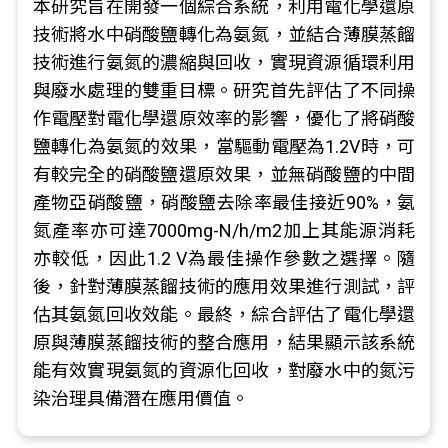
本研究旨在開發一個綜合系統，利用電化學還原
技術將水中硝酸鹽轉化為氨氮，並結合薄膜蒸餾
技術進行氨氮的濃縮與回收，實現資源循環利用
與廢水處理的雙重目標。研究首先評估了不同操
作電壓對電化學還原效率的影響，優化了將硝酸
鹽轉化為氨氮的效果，當驅動電壓為1.2V時，可
有較完全的硝酸鹽還原效果，並無硝酸鹽的中間
產物亞硝酸鹽，硝酸鹽去除率最佳接近90%，氨
氮產率亦可達7000mg-N/h/m2加上其能源消耗
亦較低，因此1.2 V為最佳操作參數之選擇。隨
後，針對薄膜蒸餾技術的應用效果進行測試，評
估其氨氮回收效能。最終，綜合評估了電化學還
原與薄膜蒸餾技術的整合應用，結果顯示該系統
能有效實現氨氮的資源化回收，對廢水中的氮污
染治理具備潛在應用價值。