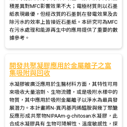
積差異對MFC影響效果不大；電極材質則以石墨
紙表現最優，但經改質的石墨氈在發電效果及去
除污水的效率上皆接近石墨紙。本研究可為MFC
在污水處理和能源再生中的應用提供了重要的數
據參考。
開發共聚凝膠應用於金屬離子之富
集吸附與回收
水凝膠被廣泛應用於生醫材料方面，其特性可用
來吸收大量溶劑、生物流體，或是吸附水樣中的
物質，其中應用於吸附金屬離子以淨水為最具發
展潛力。本計畫將N-異丙基丙烯醯胺與幾丁聚醣
反應形成共聚物NIPAAm-g-chitosan水凝膠，此
合成水凝膠具有 生物可降解性、溫度敏感性，探