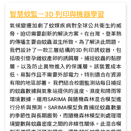
智慧蚊監－3D 列印與機器學習
氣候變遷加劇了蚊媒疾病對全球公共衛生的威
脅，迫切需要創新的解決方案。在台灣，登革熱
的傳播主要由蚊蟲滋生所致。為了解決此問題，
我們設計了一款三層結構的3D 列印誘蚊器，包
括吸引懷孕雌蚊產卵的誘餌層、捕捉蚊蟲的黏膠
層，以及防止異物進入的保護層。該裝置成本
低、易製作且不需要外部電力，特別適合在資源
有限的地區部署。 我們結合校園監測站每日捕捉
的蚊蟲數據與氣象站提供的溫度、濕度和降雨等
環境數據，運用SARIMA 與隨機森林混合模型進
行分析與預測。SARIMA模型負責捕捉蚊蟲數量
的季節性與長期趨勢，而隨機森林模型則處理環
境變數與蚊蟲密度之間的非線性關係。此混合模