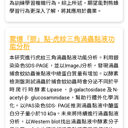
為訓練學習複雜行為。綜上所述，期望能對熊蜂
學習行為更深入了解，將其應用於農業。
驚爆「膠」點-虎紋三角渦蟲黏液功
能分析
本研究進行虎紋三角渦蟲黏液功能分析。利用銀
染染色SDS-PAGE，並以ImageJ分析，發現渦蟲
捕食蚊幼蟲後黏液中總蛋白質量有增加。以酵素
檢測盤測試渦蟲於捕食蚊幼蟲時會分泌不同於平
時爬行時酵素Lipase、β-galactosidase及N-
acetyl-β- glucosaminidase，幫助行體外化學消
化。以PAS染色SDS- PAGE推測渦蟲黏液中醣蛋
白分子量小於10 kDa。未來將持續進行渦蟲黏液
分析，以Western blot找出渦蟲黏液中酵素分子