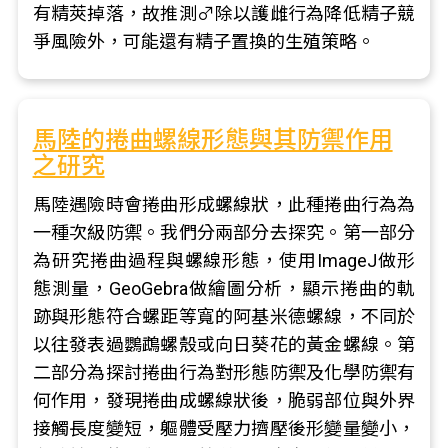
有精莢掉落，故推測♂除以護雌行為降低精子競
爭風險外，可能還有精子置換的生殖策略。
馬陸的捲曲螺線形態與其防禦作用
之研究
馬陸遇險時會捲曲形成螺線狀，此種捲曲行為為
一種次級防禦。我們分兩部分去探究。第一部分
為研究捲曲過程與螺線形態，使用ImageJ做形
態測量，GeoGebra做繪圖分析，顯示捲曲的軌
跡與形態符合螺距等寬的阿基米德螺線，不同於
以往發表過鸚鵡螺殼或向日葵花的黃金螺線。第
二部分為探討捲曲行為對形態防禦及化學防禦有
何作用，發現捲曲成螺線狀後，脆弱部位與外界
接觸長度變短，軀體受壓力擠壓後形變量變小，