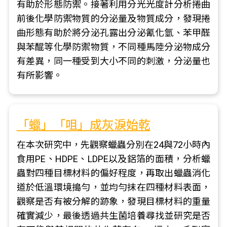
有助於形態防禦。接著利用分光光度計分析捲曲
前後化學防禦物質的分泌量及物質成分，發現捲
曲形態有助於將分泌孔露出分泌氰化氫、苯甲醛
與苯醌等化學防禦物質，不同種馬陸分泌物成分
有差異，同一種受到大小不同的刺激，分泌量也
有所影響。
「蠟」「咀」成灰淚始乾
在本次研究中，先觀察蠟蟲分別在24與72小時內
食用PE、HDPE、LDPE以及鋁箔的面積，分析蠟
蟲對四種目標材料的偏好程度，再取出蠟蟲消化
道於低溫環境搗勻，並均勻抹在四種材料表面，
觀察是否有被分解的跡象，發現目標材料的重量
確實減少，最後透過共生菌培養尋找並研究是否