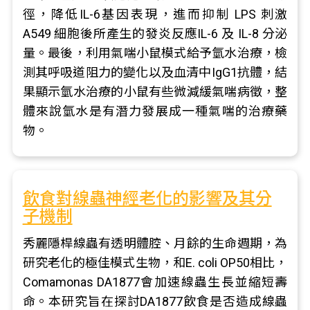
徑，降低IL-6基因表現，進而抑制 LPS 刺激
A549 細胞後所產生的發炎反應IL-6 及 IL-8 分泌
量。最後，利用氣喘小鼠模式給予氫水治療，檢
測其呼吸道阻力的變化以及血清中IgG1抗體，結
果顯示氫水治療的小鼠有些微減緩氣喘病徵，整
體來說氫水是有潛力發展成一種氣喘的治療藥
物。
飲食對線蟲神經老化的影響及其分
子機制
秀麗隱桿線蟲有透明體腔、月餘的生命週期，為
研究老化的極佳模式生物，和E. coli OP50相比，
Comamonas DA1877會加速線蟲生長並縮短壽
命。本研究旨在探討DA1877飲食是否造成線蟲