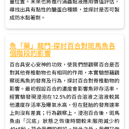
量位置。未來也將進行渦蟲黏液應用價值評估，
尋找出具有黏性的醣蛋白種類，並探討是否可製
成防水黏著劑。
魚「藥」龍門-探討百合對斑馬魚各
個階段的影響
百合具安心安神的功效，使我們想觀察百合是否
對其他脊椎動物也有相同的作用，本實驗想藉觀
察斑馬魚的發育及行為，探討百合對脊椎動物的
影響。最初假設百合的濃度會影響魚卵存活率，
經實驗發現浸泡在12.5%的百合溶液之溶液較其
他濃度存活率及曝氣水高，但在胚胎的發育速率
上則沒有差異；行為觀察上，浸泡百合後，斑馬
魚由「沉底」狀態之恢復時間較未服用減少約