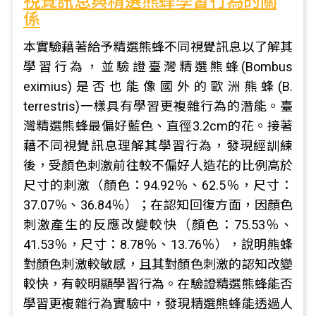
視覺訊息與精選熊蜂學習行為的關
係
本實驗藉著給予精選熊蜂不同視覺訊息以了解其
學習行為，並驗證臺灣精選熊蜂(Bombus
eximius)是否也能像國外的歐洲熊蜂(B.
terrestris)一樣具有學習更複雜行為的潛能。臺
灣精選熊蜂最偏好藍色、直徑3.2cm的花。接著
藉不同視覺訊息理解其學習行為，發現經訓練
後，受顏色刺激前往較不偏好人造花的比例高於
尺寸的刺激（顏色：94.92％、62.5％，尺寸：
37.07％、36.84％）；在認知回復方面，因顏色
刺激產生的反應改變較快（顏色：75.53％、
41.53％，尺寸：8.78％、13.76％），說明熊蜂
對顏色刺激較敏感，且其對顏色刺激的認知改變
較快，有較明顯學習行為。在驗證精選熊蜂能否
學習更複雜行為實驗中，發現精選熊蜂能透過人