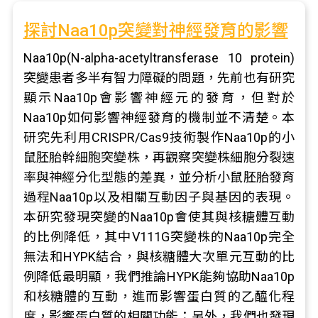
探討Naa10p突變對神經發育的影響
Naa10p(N-alpha-acetyltransferase 10 protein)
突變患者多半有智力障礙的問題，先前也有研究
顯示Naa10p會影響神經元的發育，但對於
Naa10p如何影響神經發育的機制並不清楚。本
研究先利用CRISPR/Cas9技術製作Naa10p的小
鼠胚胎幹細胞突變株，再觀察突變株細胞分裂速
率與神經分化型態的差異，並分析小鼠胚胎發育
過程Naa10p以及相關互動因子與基因的表現。
本研究發現突變的Naa10p會使其與核糖體互動
的比例降低，其中V111G突變株的Naa10p完全
無法和HYPK結合，與核糖體大次單元互動的比
例降低最明顯，我們推論HYPK能夠協助Naa10p
和核糖體的互動，進而影響蛋白質的乙醯化程
度，影響蛋白質的相關功能；另外，我們也發現