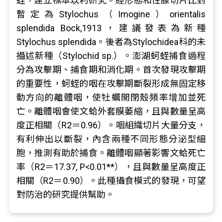
蛭，建立標本以利研究。經形態和性腺切片比對
暫定為Stylochus（Imogine）orientalis
splendida Bock,1913，建議發表為新種
Stylochus splendida。後者為Stylochidea科的未
描述新種（Stylochid sp.）。澎湖蚵蛭捕食過程
分為攻擊期、捕食期和消化期。首次發現攻擊期
的重要性，蚵蛭的咽在攻擊期斷裂形成無固定移
動方向的離體咽，使牡蠣開閉殼頻率增加並死
亡。離體咽會使文蛤外套膜萎縮，且與數量呈高
度正相關（R2＝0.96）。咽組織切片大量分支，
有利伸出以斷裂，內含兩種不同形態分泌型細
胞，推測有助於捕食。離體咽顯著影響文蛤死亡
率（R2＝17.37, P<0.01**），且與數量呈高度正
相關（R2＝0.90）。此種攝食模式的發現，可望
對防治的研究提供幫助。