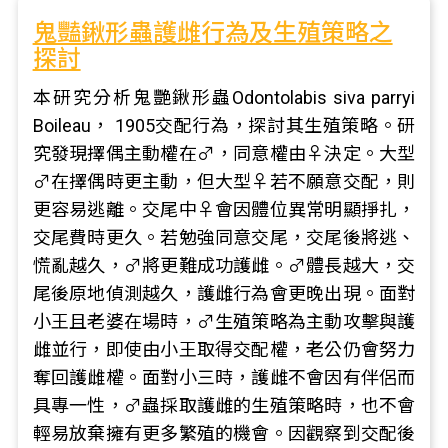
鬼豔鍬形蟲護雌行為及生殖策略之
探討
本研究分析鬼艷鍬形蟲Odontolabis siva parryi
Boileau， 1905交配行為，探討其生殖策略。研
究發現擇偶主動權在♂，同意權由♀決定。大型
♂在擇偶時更主動，但大型♀若不願意交配，則
更容易逃離。交尾中♀會因體位異常明顯掙扎，
交尾費時更久。若勉強同意交尾，交尾後將逃、
慌亂越久，♂將更難成功護雌。♂體長越大，交
尾後原地偵測越久，護雌行為會更晚出現。面對
小王且老婆在場時，♂生殖策略為主動攻擊與護
雌並行，即使由小王取得交配權，老公仍會努力
奪回護雌權。面對小三時，護雌不會因有伴侶而
具專一性，♂蟲採取護雌的生殖策略時，也不會
輕易放棄擁有更多繁殖的機會。因觀察到交配後