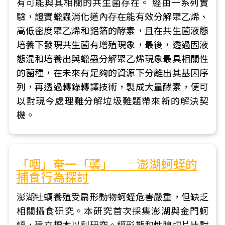
有可能與其相關的共生菌存在。 經由一系列實
驗，證實蠟蟲消化道內存在能有效分解聚乙烯、
高低密度聚乙烯和鋁箔的酵素，且在共生菌液態
培養下發現共生菌有增殖現象，最後，透過固液
態混和培養出與蠟蟲分解聚乙烯現象最具相關性
的菌種，在未來有足夠的資源下分離出其基因序
列，再透過轉錄轉譯技術，製成大量酵素，便可
以對現今處理難分解垃圾難題帶來新的解決契
機。
「咽」奄一「襲」──澎湖蚵蛭的
捕食行為探討
澎湖牡蠣養殖受扁形動物蚵蛭危害嚴重，但缺乏
相關攝食研究。本研究首次採集澎湖與金門蚵