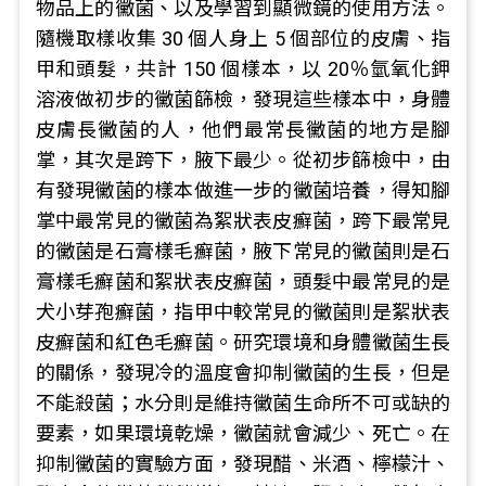
物品上的黴菌、以及學習到顯微鏡的使用方法。
隨機取樣收集 30 個人身上 5 個部位的皮膚、指
甲和頭髮，共計 150 個樣本，以 20％氫氧化鉀
溶液做初步的黴菌篩檢，發現這些樣本中，身體
皮膚長黴菌的人，他們最常長黴菌的地方是腳
掌，其次是跨下，腋下最少。從初步篩檢中，由
有發現黴菌的樣本做進一步的黴菌培養，得知腳
掌中最常見的黴菌為絮狀表皮癬菌，跨下最常見
的黴菌是石膏樣毛癬菌，腋下常見的黴菌則是石
膏樣毛癬菌和絮狀表皮癬菌，頭髮中最常見的是
犬小芽孢癬菌，指甲中較常見的黴菌則是絮狀表
皮癬菌和紅色毛癬菌。研究環境和身體黴菌生長
的關係，發現冷的溫度會抑制黴菌的生長，但是
不能殺菌；水分則是維持黴菌生命所不可或缺的
要素，如果環境乾燥，黴菌就會減少、死亡。在
抑制黴菌的實驗方面，發現醋、米酒、檸檬汁、