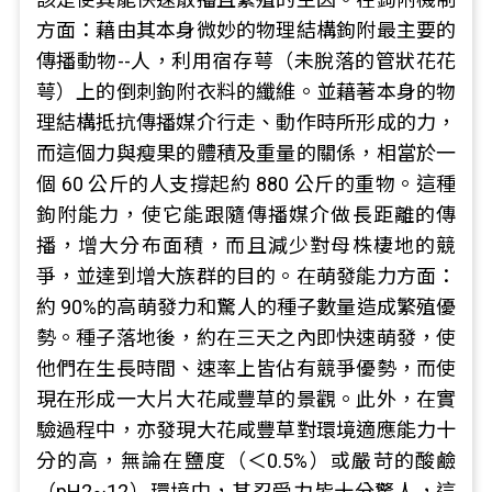
方面：藉由其本身微妙的物理結構鉤附最主要的
傳播動物--人，利用宿存萼（未脫落的管狀花花
萼）上的倒刺鉤附衣料的纖維。並藉著本身的物
理結構抵抗傳播媒介行走、動作時所形成的力，
而這個力與瘦果的體積及重量的關係，相當於一
個 60 公斤的人支撐起約 880 公斤的重物。這種
鉤附能力，使它能跟隨傳播媒介做長距離的傳
播，增大分布面積，而且減少對母株棲地的競
爭，並達到增大族群的目的。在萌發能力方面：
約 90%的高萌發力和驚人的種子數量造成繁殖優
勢。種子落地後，約在三天之內即快速萌發，使
他們在生長時間、速率上皆佔有競爭優勢，而使
現在形成一大片大花咸豐草的景觀。此外，在實
驗過程中，亦發現大花咸豐草對環境適應能力十
分的高，無論在鹽度（＜0.5%）或嚴苛的酸鹼
（pH2~12）環境中，其忍受力皆十分驚人，這