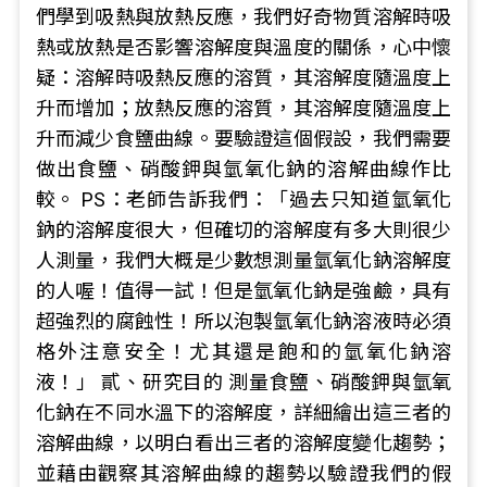
們學到吸熱與放熱反應，我們好奇物質溶解時吸
熱或放熱是否影響溶解度與溫度的關係，心中懷
疑：溶解時吸熱反應的溶質，其溶解度隨溫度上
升而增加；放熱反應的溶質，其溶解度隨溫度上
升而減少食鹽曲線。要驗證這個假設，我們需要
做出食鹽、硝酸鉀與氫氧化鈉的溶解曲線作比
較。 PS：老師告訴我們：「過去只知道氫氧化
鈉的溶解度很大，但確切的溶解度有多大則很少
人測量，我們大概是少數想測量氫氧化鈉溶解度
的人喔！值得一試！但是氫氧化鈉是強鹼，具有
超強烈的腐蝕性！所以泡製氫氧化鈉溶液時必須
格外注意安全！尤其還是飽和的氫氧化鈉溶
液！」 貳、研究目的 測量食鹽、硝酸鉀與氫氧
化鈉在不同水溫下的溶解度，詳細繪出這三者的
溶解曲線，以明白看出三者的溶解度變化趨勢；
並藉由觀察其溶解曲線的趨勢以驗證我們的假