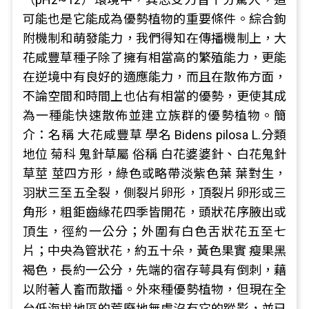
可能也是它能成為優勢植物的重要條件。綜合鉤
附機制和萌發能力，我們得知在傳播機制上，大
花咸豐草種子除了擁有相當高的繁殖能力，更能
在逆境中有良好的適應能力，而且在散佈方面，
不論空間和時間上也佔有相當的優勢，更使其成
為一種能快速散佈並建立族群的優勢植物。簡
介：名稱 大花咸豐草 學名 Bidens pilosa L.分類
地位 菊科 鬼針草屬 俗稱 白花婆婆針、白花鬼針
草莖 莖四方形，綠色或略帶淡紫色葉 葉對生，
羽狀三至五全裂，側裂片卵形，頂裂片卵形或三
角形，粗鉅齒緣花四季皆開花，頭狀花序腋出或
頂生，徑約一公分；外圍有白色舌狀花五至七
片；中央為管狀花，約五十朵，黃色果實 瘦果黑
褐色，長約一公分，先端的宿存萼具有倒刺，藉
以附著人畜而散播。外來種優勢植物，但現在全
台低海拔地區的荒廢地無處沒有它的蹤影，並已