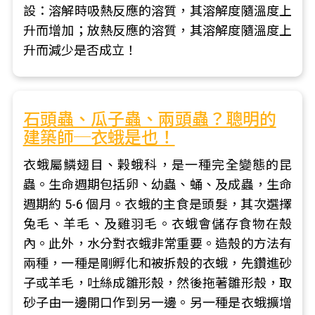
設：溶解時吸熱反應的溶質，其溶解度隨溫度上
升而增加；放熱反應的溶質，其溶解度隨溫度上
升而減少是否成立！
石頭蟲、瓜子蟲、兩頭蟲？聰明的
建築師─衣蛾是也！
衣蛾屬鱗翅目、榖蛾科，是一種完全變態的昆
蟲。生命週期包括卵、幼蟲、蛹、及成蟲，生命
週期約 5-6 個月。衣蛾的主食是頭髮，其次選擇
兔毛、羊毛、及雞羽毛。衣蛾會儲存食物在殼
內。此外，水分對衣蛾非常重要。造殼的方法有
兩種，一種是剛孵化和被拆殼的衣蛾，先鑽進砂
子或羊毛，吐絲成雛形殼，然後拖著雛形殼，取
砂子由一邊開口作到另一邊。另一種是衣蛾擴增