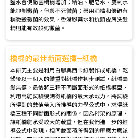
鹽水會使黴菌稍稍增加；精油、肥皂水、雙氧水
能抑制黴菌，但殺不死黴菌；藥用酒精和優碘有
稍微殺黴菌的效果，香港腳藥水和抗頭皮屑洗髮
精則能有效殺死黴菌。
橋樑的最佳斷面選擇—紙橋
本研究主要是利用白膠與西卡紙製作成紙橋，乾
燥後以一個人的體重對紙橋作初步測試，紙橋毫
髮無傷。最後將三種不同斷面形式的紙橋模型，
利用萬能試驗機測得紙橋的最大承載力。將試驗
所得到的數值帶入所推導的力學公式中，求得紙
橋三種不同斷面形式的關係。因為桁架的原理，
讓紙橋能承受較大的載重，但在我們進一步的推
導公式中發現，相同截面積所得到的壓應力應該