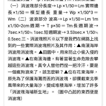
（一）消波塊部分長度→ Lp ×1/50＝Lm 實際邊
長×1/50＝模型邊長 重量→ Wp ×1/50^3＝
Wm（二）波浪部分 波高→ Lp ×1/50＝Lm 1m
x1/50=2cm週期→ T p×50＝Tm長週期波→
7sec.×1/50≒ 1sec.短週期波→ 3.53sec.× 1/50≒
0.5sec.三、消波塊照片※以下是我們在網路上找
到的一些實際消波塊照片及其作用：▲南濱海岸
消波用消波塊。 ▲田園中，用來防止小偷入侵的
消波塊。▲在南濱海邊，有著冒著生命危險去攀
越這些消波塊，真令人替他們捏一把冷汗，要是
一個瘋狗浪來了，該怎麼躲？▲位在花東海岸，
原先為了保護海灘而丟的消波塊，卻攔截東北季
風帶來的大量海沙，變成堆積海岸，增加了許多
「消波塊海埔新生地」。（圖中凸起的東西便是
消波塊）