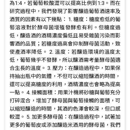
為1:4，若葡萄較酸澀可以提高比例到1:3。而在
研究過程中，我們發現了影響釀造葡萄酒速率及
酒質的因素有以下幾點： 1. 糖度：糖度愈低的葡
萄溶液對於酵母菌增殖發酵愈有利。但糖度過
低，釀造酒的酒精濃度偏低且易受雜菌污染而影
響酒的品質；若糖度過高會抑制酵母菌活動，致
使產酒率降低。 2. 溫度：若釀造環境的溫度太
低，葡萄幾乎不發酵，所以釀酒需考量酵母菌適
合生長的溫度。 3. 壓力：在釀造過程中，如果保
持抽出瓶中的氣體，不但可以縮短釀酒的時間，
還可以提高糖度的利用，酒精濃度也會略為提高
一點。 4. 接觸面積：用果汁機將砂糖與葡萄充分
打碎混合，增加了酵母菌與葡萄接觸的面積，可
以縮短釀造的時間，其酒的色澤會較深，但口感
較澀。 5. 加更多酵母菌：在釀造過程中，試著加
更多的葡萄皮或添加釀造米酒用的酵母菌，我們