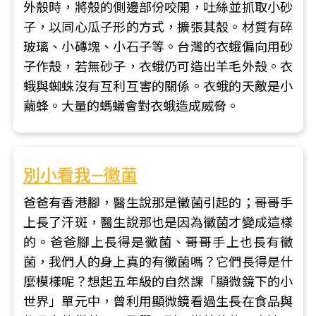
外殼時，將殼的側邊部份咬開，吐絲並抓取小砂
子，以同心瓜子形的方式，擴張其殼。材質有碎
玻璃、小磚塊、小石子等。台灣的衣蛾偏向用砂
子作殼，若無砂子，衣蛾仍可造出羊毛外殼。衣
蛾與蜘蛛沒有互利互害的關係。衣蛾的天敵是小
繭蜂。大量的螞蟻會對衣蛾造成威脅。
別小看我—黴菌
爸爸有香港腳，醫生說那是黴菌引起的；哥哥手
上長了汗斑，醫生說那也是因為黴菌才變成這樣
的。爸爸腳上長得是黴菌、哥哥手上也長有黴
菌，我們人的身上真的有黴菌嗎？它們長得是什
麼模樣呢？想起五年級的自然課「顯微鏡下的小
世界」單元中，曾利用顯微鏡看過生長在食品與