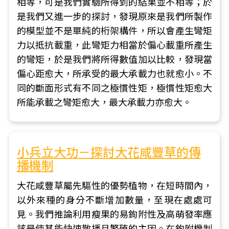
相等，可是我們實驗所得到的結果並不相等；於
是我們又進一步的探討，發現原來是我們所製作
的模型並不是單純的桁架構件，所以會產生彎矩
力以抵抗載重，此彎矩力相當於偏心載重所產生
的彎矩，於是我們將所得數值加以比較，發現當
偏心距愈大，所承受的最大承載力也就愈小。不
同的斷面形式有不同之極慣性矩，極慣性矩愈大
所能承載之彎矩愈大，最大承載力亦愈大。
小兵立大功－探討大花咸豐草的傳
播機制
大花咸豐草屬先驅性的優勢植物，在短時間內，
以外來種的身分不斷增加數量，至現在處處可
見。我們推論利用瘦果的易鉤附性及高萌發率應
該是使其能快速散播且繁殖的主因。在鉤附機制