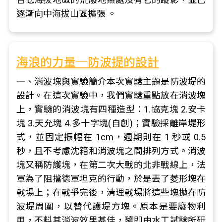
逐漸向中海拔山區擴張 。
海浪的力量─防波提的設計
一、消波塊與實驗簡介本次實驗主題是防波堤的
設計。在這次實驗中，我們實驗重點放在消波塊
上，實驗的消波塊有四種造型：1.協克塊 2.安卡
塊 3.天允塊 4.多十字塊(自創)；實驗採離岸堤形
式，並固定振幅在 1cm，週期則在 1 秒或 0.5
秒，且不考慮沈箱和消波塊之間排列方式。消波
塊又稱防護塊，在第二次大戰的北非戰線上，法
軍為了阻擋德軍坦克的行動，於是丟了菱形塊在
戰場上；在戰爭完後，清理戰場將這些塊拋在防
波堤周圍，以替代護堤方塊。原本是要廢物利
用，不料其消波效果甚佳，隨即由水工試驗所研