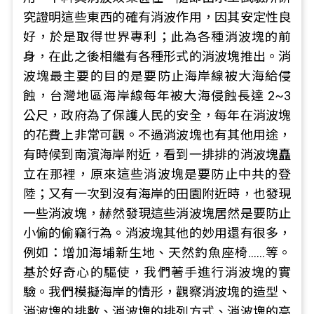
究證明這些東西的確有消波作用，因其安定性良
好，於是取得世界專利；此為各種消波塊的前
身，在此之後相繼有各種形式的消波塊推出。消
波塊最主要的目的是要防止海岸線被大海給侵
蝕，台灣地區海岸線每年被大海侵蝕長達 2~3
公尺，政府為了保護人民的安全，每年在消波塊
的花費上非常可觀。不過消波塊也有其他用途，
有時候到南濱海岸附近，看到一排排的消波塊矗
立在那裡，原來這些消波塊是要防止中共的登
陸；又有一次到沒有海岸的田園附近時，也發現
一些消波塊，赫然發現這些消波塊居然是要防止
小偷的偷竊行為。消波塊其他的妙用還有很多，
例如：增加海埔新生地、天然釣魚座椅……等。
基於好奇心的驅使，我們著手進行消波塊的實
驗。我們模擬海岸的情形，觀察消波塊的造型、
消波塊的排數、消波塊的排列方式、消波塊的高