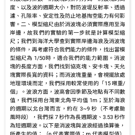
度、以及波的週期大小，對防波堤反射率、透過
濾、孔隙率、安定性及防止地基掏空能力有何影
響。二、模型縮尺由於消波塊必須實際應用至海
岸邊，故我們的實驗的第一步就是計算模型縮
尺；我們到海洋大學查到實際岸邊海浪及消波塊
的條件，再考慮符合我們能力的條件，找出當模
型縮尺為 1/50時，適合我們的能力範圍。消波
塊的長度方面，我們找到協克塊、安卡塊、天允
塊實際長寬的資料；而消波塊重量，會視擺放處
地理環境而定，我們採用較常使用的「15 噸重/
個」。波浪方面，波高會因季節及地點有不同數
值，我們採用台灣東北角平均值 1m；至於海浪
的週期以北台灣而言，約在 3~9 秒（不考慮颱
風時段），我們採 7 秒作為長週期波、3.53 秒作
為短週期波。以下是消波塊與波浪經過換算後，
所產生的值：（p 代表實際值；m 代表模型值）