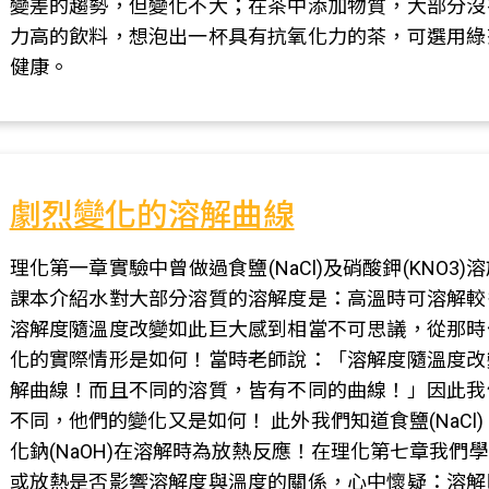
變差的趨勢，但變化不大；在茶中添加物質，大部分沒
力高的飲料，想泡出一杯具有抗氧化力的茶，可選用綠
健康。
劇烈變化的溶解曲線
理化第一章實驗中曾做過食鹽(NaCl)及硝酸鉀(KNO
課本介紹水對大部分溶質的溶解度是：高溫時可溶解較
溶解度隨溫度改變如此巨大感到相當不可思議，從那時
化的實際情形是如何！當時老師說：「溶解度隨溫度改
解曲線！而且不同的溶質，皆有不同的曲線！」因此我
不同，他們的變化又是如何！ 此外我們知道食鹽(NaCl
化鈉(NaOH)在溶解時為放熱反應！在理化第七章我
或放熱是否影響溶解度與溫度的關係，心中懷疑：溶解