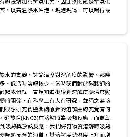
有辦法增加茶抗氧化力。因此茶的確是抗氧化
茶，以高溫熱水沖泡，現泡現喝，可以喝得最
3)溶於水的實驗，討論溫度對溶解度的影響，那時
多、低溫時溶解較少。當時我們對於硝酸鉀的
候起我們就一直想知道硝酸鉀溶解度隨溫度變
變的關係，在科學上有人在研究，並稱之為溶
們很想研究食鹽與硝酸鉀的溶解曲線究竟有何
)、硝酸鉀(KNO3)在溶解時為吸熱反應！而氫氧
們學到吸熱與放熱反應，我們好奇物質溶解時吸熱
時吸熱反應的溶質，其溶解度隨溫度上升而增