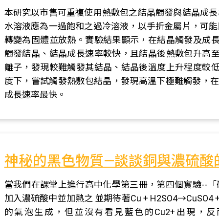
本研究以市售可重複使用熱敷包之結晶觸發與結晶成長
水溶液應為一過飽和之過冷溶液，以手折金屬片，可能
轉變為固體並放熱。實驗結果顯示，在結晶觸發及成長
觸發結晶、結晶成長速率較快，且結晶後熱敷包升高至
離子，發現較難觸發其結晶、結晶後溫度上升程度較低
度下，嘗試觸發熱敷包結晶，發現高溫下極難觸發，在結
成長速率最快。
神秘的黑色物質—談談銅與濃硫酸
當我們在課堂上進行高中化學第三冊，第四個實驗--
加入濃硫酸中並加熱之 並期待著Cu + H2SO4→CuSO4 
的氣泡生成，但並沒有看見藍色的Cu2+出現，反