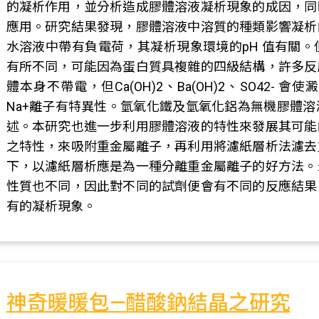
的凝析作用，並分析造成膠體溶液凝析現象的成因，同
應用。研究結果發現，膠體溶液中溶質的種類影響凝析
水溶液中帶有負電荷，其凝析現象環境的pH 值有關
有所不同，可能因為蛋白質具複雜的四級結構，許多反
體本身不帶電，但Ca(OH)2、Ba(OH)2、SO42
Na+離子有特異性。氫氧化鐵及氫氧化鋁為無機膠體
述。本研究也進一步利用膠體溶液的特性來發展其可能
之特性，來吸附重金屬離子，再利用將濾紙層析法濾去
下，以濾紙層析應是為一種分離重金屬離子的好方法。
性質也不同，因此對不同的試劑便會有不同的反應結果
有的凝析現象。
神奇暖暖包—醋酸鈉結晶之研究