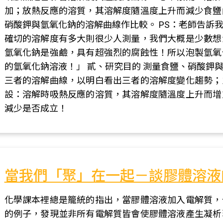
加；放熱反應的溶質，其溶解度隨溫度上升而減少食鹽
硝酸鉀與氫氧化鈉的溶解曲線作比較。 PS：老師告訴
確切的溶解度有多大則很少人測量，我們大概是少數想
氫氧化鈉是強鹼，具有超強烈的腐蝕性！所以泡製氫氧
的氫氧化鈉溶液！」 貳、研究目的 測量食鹽、硝酸鉀
三者的溶解曲線，以明白看出三者的溶解度變化趨勢；
設：溶解時吸熱反應的溶質，其溶解度隨溫度上升而增
減少是否成立！
當我們「聚」在一起－談膠體溶液
化學課本裡總是籠統的指出，當膠體溶液加入電解質，
的例子，發現並非所有電解質皆會使膠體溶液產生凝析