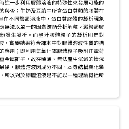
時進一步利用膠體溶液的特殊性來發展可能的
的與否；牛奶及豆漿中所含蛋白質類的膠體在
。但在不同鹽類溶液中，蛋白質膠體的凝析現象
應無法以單一的因素歸納分析解釋。澱粉類膠
- 會使澱粉發生凝析。而墨汁膠體粒子的凝析則是對
溶液，實驗結果符合課本中對膠體溶液性質的描
的應用；即利用氫氧化鐵膠體粒子吸附正電荷
重金屬離子，故在稀薄、無法產生沉澱的情況
最後，膠體溶液因成分不同，本身結構與化學
，所以對於膠體溶液是不能以一種理論概括所