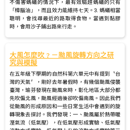
不傷害螞蟻的情況下，最有效驅趕螞蟻的只有
「樟腦油」，而且效力能維持七天。3. 螞蟻相當
聰明，會找尋最近的路取得食物。當遇到黏膠
時，會用沙子鋪出路來行走。
大風怎麼吹﹖－颱風旋轉方向之研
究與模擬
在五年級下學期的自然科第六單元中有提到〝台
灣的天氣〞，剛好去年暑假時，有幾個颱風侵襲
臺灣，瑜芬發現在颱風來時，彰化地區大部分都
先吹偏北風，颱風經過後卻吹偏南風。因此我們
從颱風的形成原因和一些日常生活中會遇到的旋
轉現象去探討。我們發現：一、颱風屬於熱帶暖
溼氣流（低氣壓），在低氣壓形成實驗、低氣壓