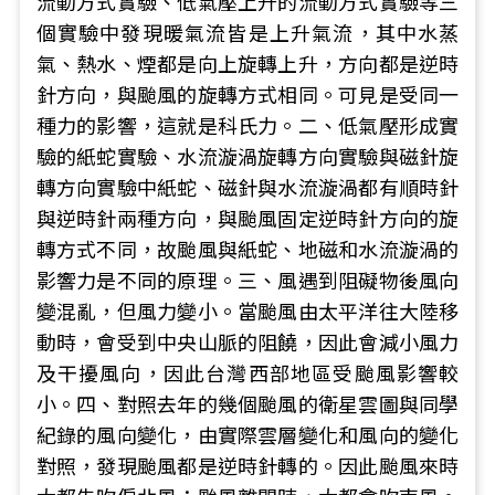
流動方式實驗、低氣壓上升的流動方式實驗等三
個實驗中發現暖氣流皆是上升氣流，其中水蒸
氣、熱水、煙都是向上旋轉上升，方向都是逆時
針方向，與颱風的旋轉方式相同。可見是受同一
種力的影響，這就是科氏力。二、低氣壓形成實
驗的紙蛇實驗、水流漩渦旋轉方向實驗與磁針旋
轉方向實驗中紙蛇、磁針與水流漩渦都有順時針
與逆時針兩種方向，與颱風固定逆時針方向的旋
轉方式不同，故颱風與紙蛇、地磁和水流漩渦的
影響力是不同的原理。三、風遇到阻礙物後風向
變混亂，但風力變小。當颱風由太平洋往大陸移
動時，會受到中央山脈的阻饒，因此會減小風力
及干擾風向，因此台灣西部地區受颱風影響較
小。四、對照去年的幾個颱風的衛星雲圖與同學
紀錄的風向變化，由實際雲層變化和風向的變化
對照，發現颱風都是逆時針轉的。因此颱風來時