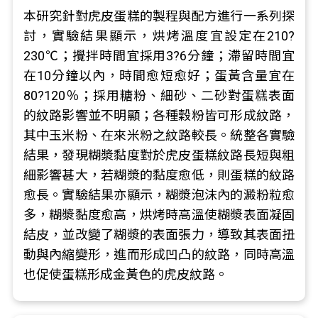
本研究針對虎皮蛋糕的製程與配方進行一系列探
討，實驗結果顯示，烘烤溫度宜設定在210?
230℃；攪拌時間宜採用3?6分鐘；滯留時間宜
在10分鐘以內，時間愈短愈好；蛋黃含量宜在
80?120％；採用糖粉、細砂、二砂對蛋糕表面
的紋路影響並不明顯；各種穀粉皆可形成紋路，
其中玉米粉、在來米粉之紋路較長。統整各實驗
結果，發現糊漿黏度對於虎皮蛋糕紋路長短與粗
細影響甚大，若糊漿的黏度愈低，則蛋糕的紋路
愈長。實驗結果亦顯示，糊漿泡沫內的澱粉粒愈
多，糊漿黏度愈高，烘烤時高溫使糊漿表面凝固
結皮，並改變了糊漿的表面張力，導致其表面扭
動與內縮變形，進而形成凹凸的紋路，同時高溫
也促使蛋糕形成金黃色的虎皮紋路。