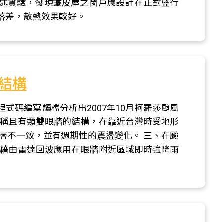
述實驗，發現鐵皮屋之窗戶應設計在正對盛行
落差，散熱效果較好。
結構
式碼編寫讀檔分析出2007年10月柯羅莎颱風
對稱且有類雙眼牆的結構，在靠近台灣時受地形
層不一致，並有週期性的震盪變化。 三、在颱
可藉由雷達回波應用在眼牆附近區域即時強降雨