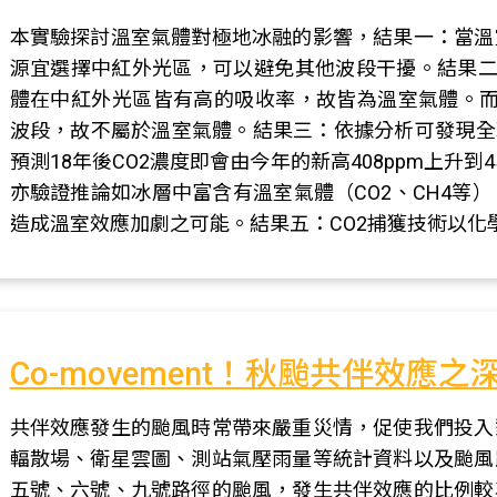
本實驗探討溫室氣體對極地冰融的影響，結果一：當溫
源宜選擇中紅外光區，可以避免其他波段干擾。結果二：溫
體在中紅外光區皆有高的吸收率，故皆為溫室氣體。而
波段，故不屬於溫室氣體。結果三：依據分析可發現全
預測18年後CO2濃度即會由今年的新高408ppm上升
亦驗證推論如冰層中富含有溫室氣體（CO2、CH4等
造成溫室效應加劇之可能。結果五：CO2捕獲技術以化
Co-movement！秋颱共伴效應之
共伴效應發生的颱風時常帶來嚴重災情，促使我們投入
輻散場、衛星雲圖、測站氣壓雨量等統計資料以及颱風
五號、六號、九號路徑的颱風，發生共伴效應的比例較