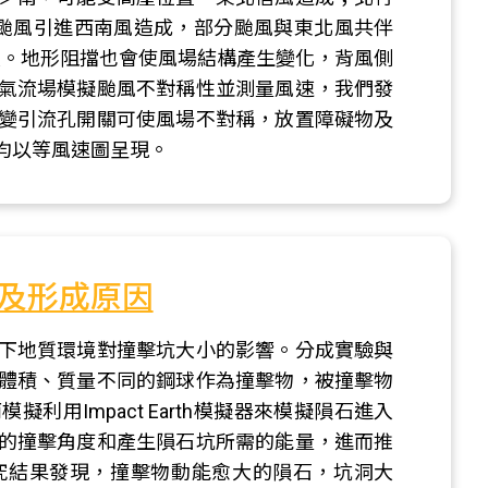
颱風引進西南風造成，部分颱風與東北風共伴
大。地形阻擋也會使風場結構產生變化，背風側
氣流場模擬颱風不對稱性並測量風速，我們發
變引流孔開關可使風場不對稱，放置障礙物及
均以等風速圖呈現。
及形成原因
下地質環境對撞擊坑大小的影響。分成實驗與
體積、質量不同的鋼球作為撞擊物，被撞擊物
用Impact Earth模擬器來模擬隕石進入
的撞擊角度和產生隕石坑所需的能量，進而推
究結果發現，撞擊物動能愈大的隕石，坑洞大