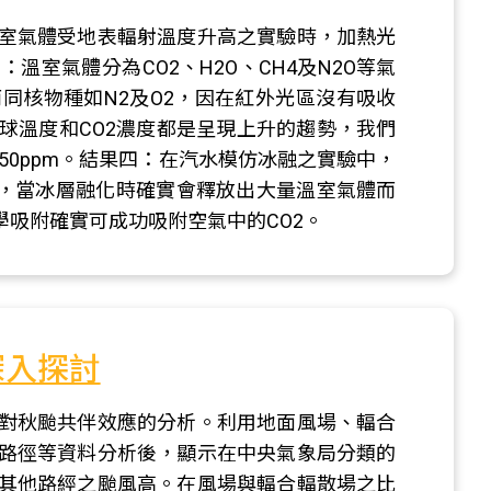
室氣體受地表輻射溫度升高之實驗時，加熱光
室氣體分為CO2、H2O、CH4及N2O等氣
同核物種如N2及O2，因在紅外光區沒有吸收
球溫度和CO2濃度都是呈現上升的趨勢，我們
到450ppm。結果四：在汽水模仿冰融之實驗中，
），當冰層融化時確實會釋放出大量溫室氣體而
學吸附確實可成功吸附空氣中的CO2。
深入探討
對秋颱共伴效應的分析。利用地面風場、輻合
路徑等資料分析後，顯示在中央氣象局分類的
其他路經之颱風高。在風場與輻合輻散場之比