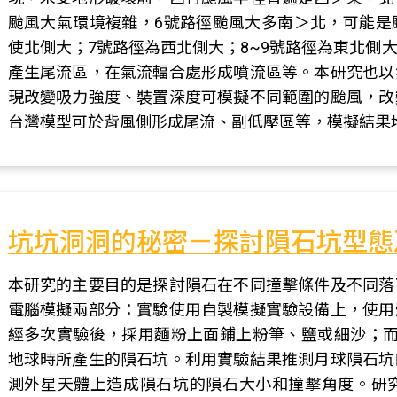
颱風大氣環境複雜，6號路徑颱風大多南＞北，可能是
使北側大；7號路徑為西北側大；8~9號路徑為東北側
產生尾流區，在氣流輻合處形成噴流區等。本研究也以
現改變吸力強度、裝置深度可模擬不同範圍的颱風，改
台灣模型可於背風側形成尾流、副低壓區等，模擬結果
坑坑洞洞的秘密－探討隕石坑型態
本研究的主要目的是探討隕石在不同撞擊條件及不同落
電腦模擬兩部分：實驗使用自製模擬實驗設備上，使用
經多次實驗後，採用麵粉上面鋪上粉筆、鹽或細沙；而模擬利
地球時所產生的隕石坑。利用實驗結果推測月球隕石坑
測外星天體上造成隕石坑的隕石大小和撞擊角度。研