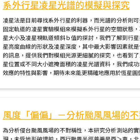
系外行星凌星光譜的模擬與探究
凌星法是目前尋找系外行星的利器，而光譜的分析則可
固定軌道的凌星實驗模組來模擬系外行星的空間狀態，
星大小及凌星視軌道傾斜ｂ值的探討，我們了解到行星
星亮度曲線的形狀及凌星深度，其中最大影響因素就是
的訊息，提供我們對模組光源更細膩的探究，也看到了
星位置或不同大小遮掩面積的凌星光譜資料，我們成功
效應的特性與影響，期待未來能更精確地應用於恆星圓
風度「偏偏」－分析颱風風場的不
為分析侵台颱風風場的不對稱性，本研究分析測站的實
現，未受地形破壞前，西行颱風半徑普遍是西＞東，北