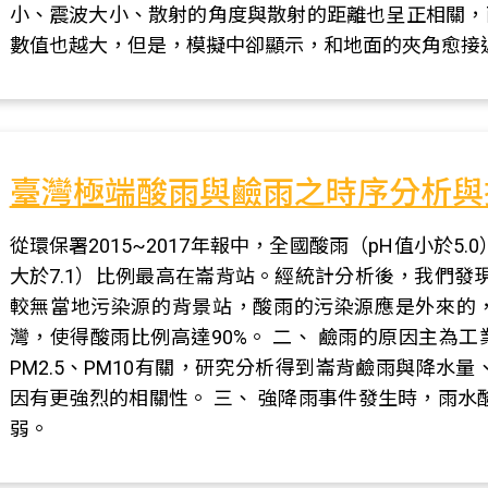
小、震波大小、散射的角度與散射的距離也呈正相關，
數值也越大，但是，模擬中卻顯示，和地面的夾角愈接
臺灣極端酸雨與鹼雨之時序分析與
從環保署2015~2017年報中，全國酸雨（pH值小於
大於7.1）比例最高在崙背站。經統計分析後，我們發
較無當地污染源的背景站，酸雨的污染源應是外來的
灣，使得酸雨比例高達90%。 二、 鹼雨的原因主為
PM2.5、PM10有關，研究分析得到崙背鹼雨與降水量
因有更強烈的相關性。 三、 強降雨事件發生時，雨水酸
弱。