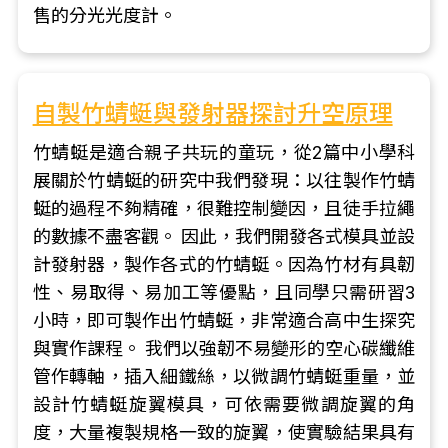
售的分光光度計。
自製竹蜻蜓與發射器探討升空原理
竹蜻蜓是適合親子共玩的童玩，從2篇中小學科
展關於竹蜻蜓的研究中我們發現：以往製作竹蜻
蜓的過程不夠精確，很難控制變因，且徒手拉繩
的數據不盡客觀。 因此，我們開發各式模具並設
計發射器，製作各式的竹蜻蜓。因為竹材有具韌
性、易取得、易加工等優點，且同學只需研習3
小時，即可製作出竹蜻蜓，非常適合高中生探究
與實作課程。 我們以強韌不易變形的空心碳纖維
管作轉軸，插入細鐵絲，以微調竹蜻蜓重量，並
設計竹蜻蜓旋翼模具，可依需要微調旋翼的角
度，大量複製規格一致的旋翼，使實驗結果具有