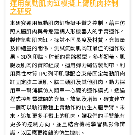
運用氣動肌肉缸模擬上臂肌肉控制
之研究
本研究運用氣動肌肉缸模擬手臂之控制，藉由仿
照人體肌肉與骨骼建構人形機器人的手臂運作。
製作氣動肌肉缸，探討不同長度及材質，充氣量
及伸縮量的關係，測試氣動肌肉缸最佳的運作效
果。3D列印肱、肘部的骨骼模型，參考韌帶、肌
腱及肌肉的實際組成，運用彈力繩仿製韌帶，利
用柔性材質TPC列印肌腱配合束帶固定氣動肌肉
缸固定肱二頭肌、肱三頭肌及其他肌肉，動力採
用單一幫浦模仿人類單一心臟的運作模式，透過
程式控制電磁閥的充氣、放氣及堵氣，確實建立
一個可以執行數種上臂動作的仿生人體手臂。未
來，追加更多手臂上的肌肉，讓我們的手臂能有
更多的控制方向，並且結合機械學習與影像辨
識，以因應更複雜的仿生控制。