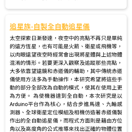
追星族-自製全自動追星儀
太空探索日漸發達，夜空中的亮點不再只是單純
的遠方恆星，也有可能是火箭、衛星或飛機等，
以肉眼遠望夜空時經常會出現將星體與上述物體
混淆的情形。若要更深入觀察及追蹤那些亮點，
大多依靠望遠鏡和赤道儀的輔助，其中傳統赤道
儀使用方法多為手動操作，本研究希望將這些手
動的部分全部改為自動的模式，使其在使用上更
為方便。 為使機器達到全自動，本次研究是以
Arduino平台作為核心，結合步進馬達、九軸感
測器、全球衛星定位模組及相機仿造著赤道儀製
作出的全自動追星儀，而程式方面則是藉由方位
角以及高度角的公式推導來找出正確的物體位置