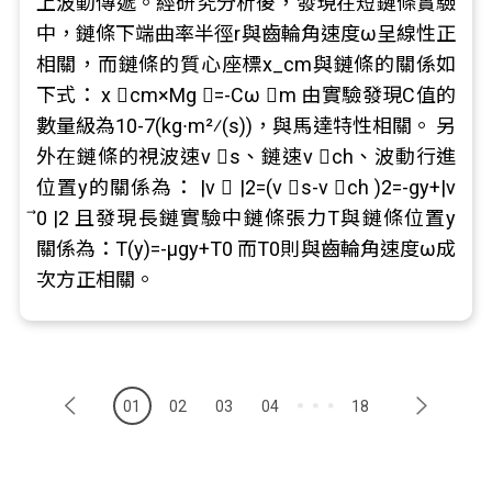
上波動傳遞。經研究分析後，發現在短鏈條實驗
中，鏈條下端曲率半徑r與齒輪角速度ω呈線性正
相關，而鏈條的質心座標x_cm與鏈條的關係如
下式： x ⃗cm×Mg ⃗=-Cω ⃗m 由實驗發現C值的
數量級為10-7(kg∙m2⁄(s))，與馬達特性相關。 另
外在鏈條的視波速v ⃗s、鏈速v ⃗ch、波動行進
位置y的關係為： |v ⃗ |2=(v ⃗s-v ⃗ch )2=-gy+|v
⃗0 |2 且發現長鏈實驗中鏈條張力T與鏈條位置y
關係為：T(y)=-μgy+T0 而T0則與齒輪角速度ω成
次方正相關。
01
02
03
04
18