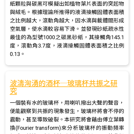
紙顆粒與碳黑可模擬出如植物葉片表面的突起物
與絨毛。根據理論所推得的液滴接觸固體表面積
之比例越大，滾動角越大，因水滴與載體間形成
空氣層，使水滴較容易下滑。並發現砂紙疏水性
最佳的為型號1000之碳黑砂紙，其接觸角145.1
度，滾動角3.7度，液滴接觸固體表面積之比例
0.13。
波濤洶湧的酒杯─玻璃杯共振之研
究
一個裝有水的玻璃杯，用喇叭撥出大聲的聲音，
便能觀察到共振的現象發生，玻璃杯將會不停的
震動，甚至導致破裂。本研究將會藉由傅立葉轉
換(Fourier transform)來分析玻璃杯的振動頻率