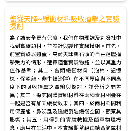
襲從天降~緩衝材料吸收撞擊之實驗
探討
為了讓安全更有保障，我們在物理課及創發社中
找到實驗題材，並設計與製作實驗模組。首先，
前置實驗以雞蛋、高爾夫球與石頭的自由落體撞
擊受力的情形，選擇適當實驗物體，並以其重力
值作基準；其二、各類緩衝材料（泡棉、記憶
枕、保麗龍、非牛頓流體）在不同厚度與不同高
度下的吸收撞擊之實驗與探討，並分析之間差
異；其三、探究固體實驗材料在兩種素材相疊在
一起是否有加乘緩衝效果；其四、於兩材料間利
用保麗龍、鼻涕蟲及磁鐵製造緩衝空間，觀察其
影響；其五、用得到的實驗數據及簡單物理概
念，應用在生活中。本實驗期望藉由結合簡單材