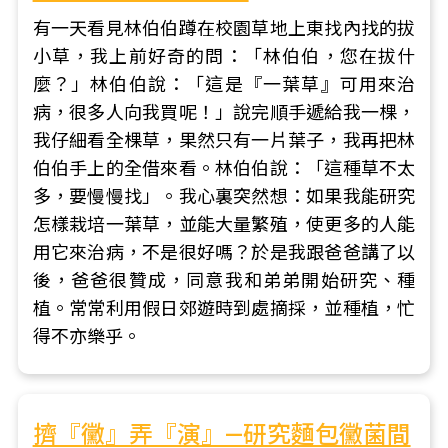
有一天看見林伯伯蹲在校園草地上東找內找的拔
小草，我上前好奇的問：「林伯伯，您在拔什
麼？」林伯伯說：「這是『一葉草』可用來治
病，很多人向我買呢！」說完順手遞給我一棵，
我仔細看全棵草，果然只有一片葉子，我再把林
伯伯手上的全借來看。林伯伯說：「這種草不太
多，要慢慢找」。我心裏突然想：如果我能研究
怎樣栽培一葉草，並能大量繁殖，使更多的人能
用它來治病，不是很好嗎？於是我跟爸爸講了以
後，爸爸很贊成，同意我和弟弟開始研究、種
植。常常利用假日郊遊時到處摘採，並種植，忙
得不亦樂乎。
擠『黴』弄『演』—研究麵包黴菌間