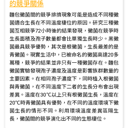
的競爭關係
麵包黴菌間的競爭排擠現象可能是造成不同種黴
菌適合生長在不同溫度棲位的原因。研究三種黴
菌互相競爭72小時後的結果發現，黴菌在競爭時
生長面積及孢子數量都會比單獨生長時少。黑黴
菌最具競爭優勢，其次是根黴菌，生長最差的是
青黴菌。現實生活中，已被命名的黴菌高達20多
萬種，競爭的結果並非只有一種黴菌存在。麵包
黴菌實驗發現孢子濃度及溫度是影響族群數量的
主要因素。在相同孢子濃度下，同時植入根黴菌
與青黴菌，在不同溫度下二者的生長分布會出現
差異。溫度在30℃以上只有根黴菌生長，溫度在
20℃時青黴菌具有優勢，在不同的溫度環境下黴
菌生長的情形不同。利用環境溫度差異區隔生
長，黴菌間的競爭演化出不同的生態棲位。