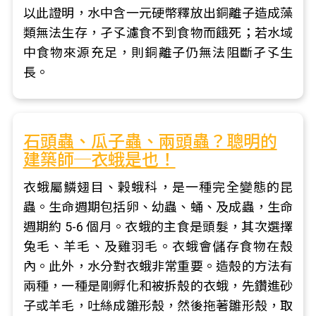
以此證明，水中含一元硬幣釋放出銅離子造成藻
類無法生存，孑孓濾食不到食物而餓死；若水域
中食物來源充足，則銅離子仍無法阻斷孑孓生
長。
石頭蟲、瓜子蟲、兩頭蟲？聰明的
建築師─衣蛾是也！
衣蛾屬鱗翅目、榖蛾科，是一種完全變態的昆
蟲。生命週期包括卵、幼蟲、蛹、及成蟲，生命
週期約 5-6 個月。衣蛾的主食是頭髮，其次選擇
兔毛、羊毛、及雞羽毛。衣蛾會儲存食物在殼
內。此外，水分對衣蛾非常重要。造殼的方法有
兩種，一種是剛孵化和被拆殼的衣蛾，先鑽進砂
子或羊毛，吐絲成雛形殼，然後拖著雛形殼，取