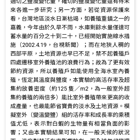
適切之鹽度變化量，確切的鹽度變化量還有待未
來各進一步研究；另一方面，若從資源保護來
看，台灣地區淡水日漸枯竭，如養殖重鎮之一的
嘉義，今年由於久旱不雨，水庫剩餘水量僅達可
蓄水量的百分之十到二十，已經開始實施線水措
施（2002.4.19，台視新聞）；而在地狹人稠的
西部平原，土地資源也早已不足，禁不起養殖戶
四處遷移室外養殖池的浪費行為；故為了更有效
節約資源，所以養殖戶如能使用全海水室內養
殖，恆定其溫度與鹽度，本實驗的高活存率及超
集約放養密度（約125 隻／m2，為一般室外超
集約養殖的兩倍多）能比室外養殖帶來更高的收
成產量，也最能節省寶貴的淡水及土地資源。模
擬室外（變溫變鹽）組的活存率和成長率的乘積
值尤低，表示對白蝦的生物量有相當負面的影
響；又由本實驗結果可知，在一般天候的狀況