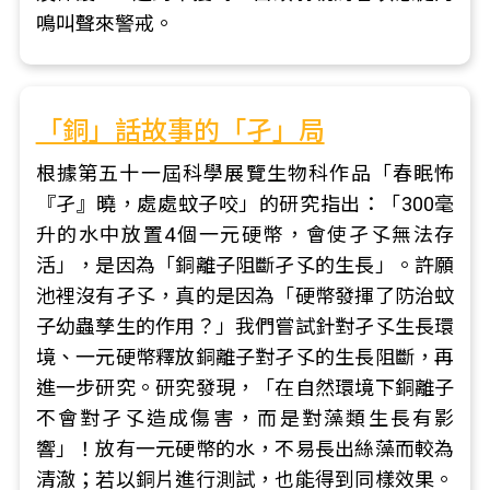
鳴叫聲來警戒。
「銅」話故事的「孑」局
根據第五十一屆科學展覽生物科作品「春眠怖
『孑』曉，處處蚊子咬」的研究指出：「300毫
升的水中放置4個一元硬幣，會使孑孓無法存
活」，是因為「銅離子阻斷孑孓的生長」。許願
池裡沒有孑孓，真的是因為「硬幣發揮了防治蚊
子幼蟲孳生的作用？」我們嘗試針對孑孓生長環
境、一元硬幣釋放銅離子對孑孓的生長阻斷，再
進一步研究。研究發現，「在自然環境下銅離子
不會對孑孓造成傷害，而是對藻類生長有影
響」！放有一元硬幣的水，不易長出絲藻而較為
清澈；若以銅片進行測試，也能得到同樣效果。