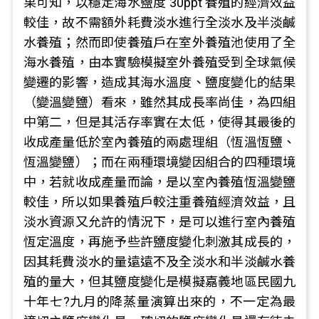
果可知，以穩定海水鹽度 30ppt 養殖的經濟效益
較佳，故不需額外耗費淡水進行全淡水及半淡鹹
水養殖；然而即使養殖戶在室外養殖池使用了全
海水養殖，由本實驗模擬室外養殖受到全球氣候
變遷的影響，造成其海水溫度、鹽度變化的結果
（變溫變鹽）看來，雖然其成長率尚佳，為四組
中第二，但是其活存率實在太低，使得其最後的
收成產量低於室內養殖的兩處理組（恆溫恆鹽、
恆溫變鹽）；而在兩種環境變因組合的四種環境
中，若就收成產量而論，是以室內養殖恆溫變鹽
較佳，所以如果養殖戶較注重養殖經濟效益，且
淡水資源又允許的情況下，是可以進行室內養殖
恆定溫度，再施予些許鹽度變化刺激其成長的，
因其耗費淡水的量遠遠不及全淡水和半淡鹹水養
殖的量大，但其鹽度變化是模擬嘉義地區民國九
十年七?九月的降蒸量演算出來的，不一定為最