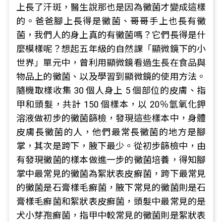
上長了汗斑，醫生說那也是因為黴菌才變成這樣
的。爸爸腳上長得是黴菌、哥哥手上也長有黴
菌，我們人的身上真的有黴菌嗎？它們長得是什
麼模樣呢？想起五年級的自然課「顯微鏡下的小
世界」單元中，曾利用顯微鏡看過生長在食品與
物品上的黴菌、以及學習到顯微鏡的使用方法。
隨機取樣收集 30 個人身上 5 個部位的皮膚、指
甲和頭髮，共計 150 個樣本，以 20％氫氧化鉀
溶液做初步的黴菌篩檢，發現這些樣本中，身體
皮膚長黴菌的人，他們最常長黴菌的地方是腳
掌，其次是跨下，腋下最少。從初步篩檢中，由
有發現黴菌的樣本做進一步的黴菌培養，得知腳
掌中最常見的黴菌為絮狀表皮癬菌，跨下最常見
的黴菌是石膏樣毛癬菌，腋下常見的黴菌則是石
膏樣毛癬菌和絮狀表皮癬菌，頭髮中最常見的是
犬小芽孢癬菌，指甲中較常見的黴菌則是絮狀表