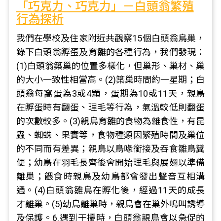
「巧克力、巧克力」－白頭翁繁殖
行為探析
我們在學校及住家附近共觀察15個白頭翁鳥巢，
錄下白頭翁孵蛋及育雛的各種行為，我們發現：
(1)白頭翁築巢的位置多樣化，但巢形、巢材、巢
的大小一致性相當高。(2)築巢時間約一星期；白
頭翁每窩蛋為3或4顆，蛋期為10或11天，親鳥
在孵蛋時有翻蛋、理毛等行為，氣溫較低則翻蛋
的次數較多。(3)親鳥育雛的食物為雜食性，有昆
蟲、蜘蛛、果實等，食物種類因繁殖時間及巢位
的不同而有差異；親鳥以鳥喙銜接及吞食雛鳥糞
便；幼鳥在羽毛長齊後會開始理毛與展翅以準備
離巢；餵食時親鳥及幼鳥都會發出聲音互相溝
通。(4)白頭翁雛鳥在孵化後，經過11天的成長
才離巢。(5)幼鳥離巢時，親鳥會在巢外鳴叫誘導
及保護。6.遇到干擾時，白頭翁親鳥會以急促的