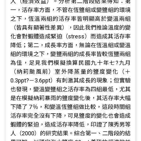
入（經濟效益）。分析第二階段結果得知：第
一，活存率方面，不管在恆鹽組或變鹽組的環境
之下，恆溫兩組的活存率皆明顯高於變溫兩組
（皆具有顯著性差異），因此我們推論溫度的變
化會對蝦體造成緊迫（stress）而造成其活存率
降低；第二，成長率方面，無論在恆溫組或變溫
組的環境之下，變鹽兩組的成長率皆較恆鹽兩組
為佳，足見我們模擬換算民國九十年七?九月
（納莉颱風前）室外降蒸量的鹽度變化（＋
0.3ppt?－3.6ppt）有刺激其成長的現象；但實驗
也發現，變溫變鹽組之活存率為四組最低，尤其
是在模擬納莉暴雨的鹽度變化後，其活存率大幅
下降了 7％，和變溫恆鹽組做比較，這段時間組
活存率完全沒有下降，可見鹽度的變化也會造成
蝦體的緊迫，造成活存率降低，印證了陳秀男等
人（2000）的研究結果。綜合第一、二階段的結