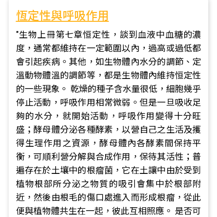
恆定性與呼吸作用
"生物上冊第七章恒定性，談到血液中血糖的濃
度，通常都維持在一定範圍以內，過高或過低都
會引起疾病。其他，如生物體內水分的調節、定
溫動物體溫的調節等，都是生物體內維持恒定性
的一些現象。 乾燥的種子含水量很低，細胞幾乎
停止活動，呼吸作用相常微弱。但是一旦吸收足
夠的水分，就開始活動，呼吸作用變得十分旺
盛；酵母體分泌各種酵素，以營自己之生活及擭
得生理作用之資源，酵母體內各酵素間保持平
衡，可順利營分解與合成作用，保待其活性；普
遍存在於土壤中的根瘤菌，它在土讓中由於受到
植物根部所分泌之物質的吸引會集中於根部附
近，然後由根毛的傷口處進入而形成根瘤，從此
便與植物體共生在一起，彼此互相照應。 是否可