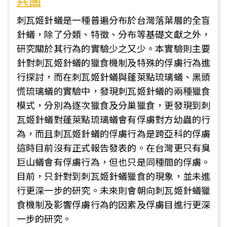
兵團
刺瓦姬針蟻是一種普遍分布於台灣落葉層的全盲
針蟻，除了分類、特徵、分布等基礎文獻之外，
研究關於其行為的實驗少之又少。本實驗則主要
針對刺瓦姬針蟻的獵食機制及特殊的俘虜行為進
行探討，而在刺瓦姬針蟻與蓬萊點琉璃蟻、黑頭
慌琉璃蟻的實驗中，發現刺瓦姬針蟻的兩種獵食
模式，分別為逐次獵食及分巢獵食，更發現到刺
瓦姬針蟻對蓬萊點琉璃蟻會有俘虜對方幼蟲的行
為，而且刺瓦姬針蟻的俘虜行為是跨亞科的俘虜
這時目前沒有正式報告發表的。在台灣更只有臭
巨山蟻會有俘虜行為，但也只是同種間的俘虜。
目前，只針對到刺瓦姬針蟻獵食的現象，並未進
行更深一步的研究。未來則會朝向刺瓦姬針蟻獵
食機制及影響俘虜行為的因素及俘虜目進行更深
一步的研究。