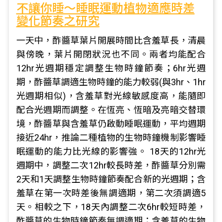
不讓你睡～睡眠運動植物適應時差
變化節奏之研究
一天中，酢醬草葉片開展時間比含羞草長，清晨
與傍晚，葉片開閉狀況也不同。兩者均能配合
12hr光週期穩定調整生物時鐘節奏；6hr光週
期，酢醬草調適生物時鐘的能力較弱(與3hr、1hr
光週期相似)，含羞草對光線敏感度高，能隨即
配合光週期而調整。在恆亮、恆暗及亮暗交替環
境，酢醬草與含羞草仍啟動睡眠運動，平均週期
接近24hr，推論二種植物的生物時鐘機制影響睡
眠運動的能力比光線的影響強。 18天的12hr光
週期中，調整二次12hr較長時差，酢醬草分別需
2天和1天調整生物時鐘節奏配合新的光週期；含
羞草在第一次時差後無調適期，第二次須調適5
天。相較之下，18天內調整二次6hr較短時差，
酢醬草的生物時鐘節奏無調適期；含羞草的生物