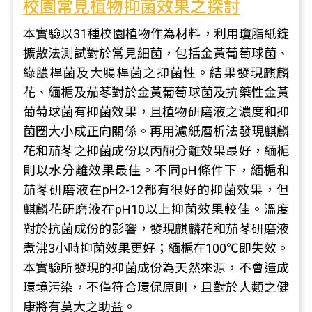
校園常見植物抑菌效果之探討
本實驗以31種校園植物作為材料，利用瓊脂紙錠
擴散法測試對於常見細菌，包括金黃葡萄球菌、
綠膿桿菌及大腸桿菌之抑菌性。結果發現麒麟
花、緬梔及茄苳對於金黃葡萄球菌及抗藥性金黃
葡萄球菌有抑菌效果，且植物研磨液之濃度和抑
菌圈大小成正向關係。再用濾紙層析法發現麒麟
花和茄苳之抑菌成份以丙酮分離效果最好，緬梔
則以水分離效果最佳。不同pH條件下，緬梔和
茄苳研磨液在pH2-12都有很好的抑菌效果，但
麒麟花研磨液在pH10以上抑菌效果較佳。溫度
對於抗菌成份的影響，發現麒麟花和茄苳研磨液
煮沸3小時抑菌效果更好；緬梔在100℃即失效。
本實驗所發現的抑菌成份為天然來源，不會造成
環境污染，不僅符合環保原則，且對於人類之健
康將有莫大之助益。