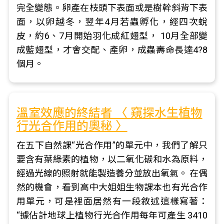
完全變態。卵產在枝頭下表面或是樹幹斜背下表
面，以卵越冬，翌年4月若蟲孵化，經四次蛻
皮，約6、7月開始羽化成紅翅型， 10月全部變
成藍翅型，才會交配、產卵，成蟲壽命長達4?8
個月。
溫室效應的終結者 〈 窺探水生植物
行光合作用的奧秘 〉
在五下自然課“光合作用”的單元中，我們了解只
要含有葉綠素的植物，以二氧化碳和水為原料，
經過光線的照射就能製造養分並放出氧氣。 在偶
然的機會，看到高中大姐姐生物課本也有光合作
用單元，可是裡面居然有一段敘述這樣寫著：
“據佔計地球上植物行光合作用每年可產生 3410