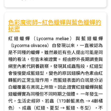
色彩魔術師~紅色蠟蟬與藍色蠟蟬的
秘密
紅翅蠟蟬（Lycorma meliae）與藍翅蠟蟬
（Lycorma olivacea）自發現以來，一直被認為
是不同種的蠟蟬，雖然最近有些人提出可能是同
種的看法，但皆未被證實。 經由野外長期調查與
網室內累代飼養觀察，發現其成蟲階段，紅翅型
會慢慢變成藍翅型，變色的原因翅膜內色素由紅
轉藍的正常生理作用，而藍翅表面的白斑是分泌
白蠟覆蓋在黑斑上所致。因此證實紅翅蠟蟬與藍
翅蠟蟬實為同種但不同時期之個體。 一年發生一
代，生活史經卵、若蟲（1?3齡藍黑色 → 4齡橘
色）、成蟲（紅翅、夏型 → 藍翅、冬型），不