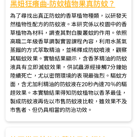
黑妞狂癢曲-防蚊植物果真防蚊？
為了尋找出真正防蚊的香草植物種類，以研發天
然植物性配方的防蚊液。本研究係以校園中的香
草植物為材料，調查其對白腹叢蚊的作用。依照
高職二年級香草調製實習課程內容，利用水蒸氣
蒸餾的方式萃取精油，並稀釋成防蚊噴液，觀察
其驅蚊效果。實驗結果顯示，含香茅精油的防蚊
液具有立即滅蚊效果，供試蟲源經接觸7分鐘始
陸續死亡，尤以密閉環境的表現最強烈。驅蚊方
面，含尤加利精油的防蚊液在20秒內達70％的驅
趕效果。本實驗結果得知防蚊植物以香茅最佳，
製成防蚊液再佐以市售防蚊液比較，雖效果不及
市售者、但仍具相當的防治功效。