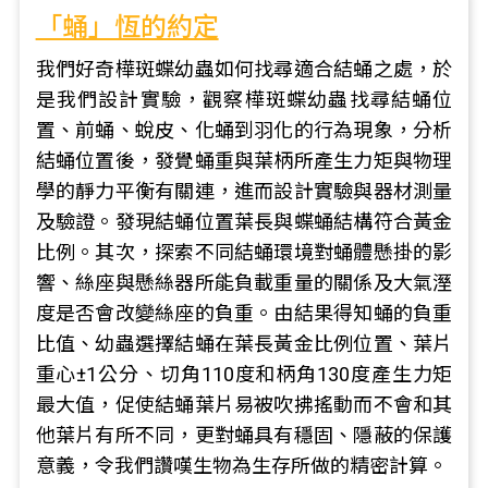
「蛹」恆的約定
我們好奇樺斑蝶幼蟲如何找尋適合結蛹之處，於
是我們設計實驗，觀察樺斑蝶幼蟲找尋結蛹位
置、前蛹、蛻皮、化蛹到羽化的行為現象，分析
結蛹位置後，發覺蛹重與葉柄所產生力矩與物理
學的靜力平衡有關連，進而設計實驗與器材測量
及驗證。發現結蛹位置葉長與蝶蛹結構符合黃金
比例。其次，探索不同結蛹環境對蛹體懸掛的影
響、絲座與懸絲器所能負載重量的關係及大氣溼
度是否會改變絲座的負重。由結果得知蛹的負重
比值、幼蟲選擇結蛹在葉長黃金比例位置、葉片
重心±1公分、切角110度和柄角130度產生力矩
最大值，促使結蛹葉片易被吹拂搖動而不會和其
他葉片有所不同，更對蛹具有穩固、隱蔽的保護
意義，令我們讚嘆生物為生存所做的精密計算。