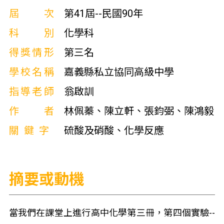
屆次
第41屆--民國90年
科別
化學科
得獎情形
第三名
學校名稱
嘉義縣私立協同高級中學
指導老師
翁啟訓
作者
林佩蓁、陳立軒、張鈞弼、陳鴻毅
關鍵字
硫酸及硝酸、化學反應
摘要或動機
當我們在課堂上進行高中化學第三冊，第四個實驗--