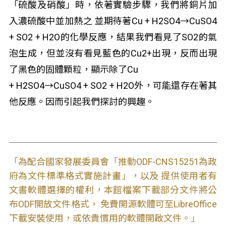
「硫酸及硝酸」時，依著實驗步驟，我們將銅片加
入濃硫酸中並加熱之 並期待著Cu + H
2
SO
4
→CuSO
4
+ SO
2
+ H
2
O的化學反應，結果我們看見了SO
2
的氣
泡生成，但並沒有看見藍色的Cu
2+
出現，反而出現
了黑色的固體顆粒，顯示除了Cu
+ H
2
SO
4
→CuSO
4
+ SO
2
+ H
2
O外，可能還存在著其
他反應。因而引起我們探討的興趣。
「為配合國家發展委員會「推動ODF-CNS15251為政
府為文件標準格式實施計畫」，以及 提供使用者有
文書軟體選擇的權利，本館檔案下載部分文件將公
布ODF開放文件格式， 免費開源軟體可至LibreOffice
下載安裝使用，或依貴慣用的軟體開啟文件。」