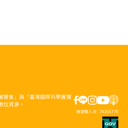
展覽會」與「臺灣國際科學展覽
數位資源。
總瀏覽人次 :
74265775