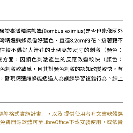
精選熊蜂(Bombus eximius)是否也能像國外
能。臺灣精選熊蜂最偏好藍色、直徑3.2cm的花。接著藉不
往較不偏好人造花的比例高於尺寸的刺激（顏色：
；在認知回復方面，因顏色刺激產生的反應改變較快（顏色：
明熊蜂對顏色刺激較敏感，且其對顏色刺激的認知改變較快，有
，發現精選熊蜂能透過人為訓練學習複雜行為。綜上
文件標準格式實施計畫」，以及 提供使用者有文書軟體選
開源軟體可至LibreOffice下載安裝使用，或依貴