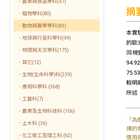
．農業與食品學科(97)
摘
．植物學科(80)
．動物與醫學學科(83)
本實
．地球與行星科學科(99)
的歐
．物理與天文學科(175)
同視
．其它(12)
94
75
．生物(生命科學)科(239)
較明
．應用科學科 (368)
所述
．工藝科(7)
．農業及生物科技科 (106)
「為
．土木科 (36)
擇的
．化工衛工及環工科 (62)
慣用