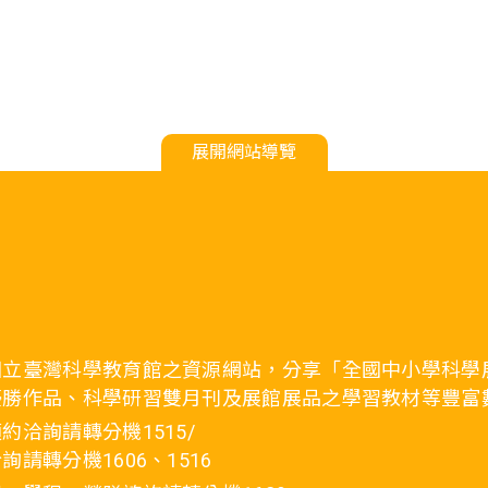
展開網站導覽
國立臺灣科學教育館之資源網站，分享「全國中小學科學
優勝作品、科學研習雙月刊及展館展品之學習教材等豐富
約洽詢請轉分機1515/
詢請轉分機1606、1516