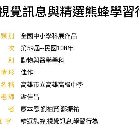
視覺訊息與精選熊蜂學習
展類別
全國中小學科展作品
屆次
第59屆--民國108年
科別
動物與醫學學科
獎情形
佳作
校名稱
高雄市立高雄高級中學
導老師
謝佳昌
作者
廖本恩;劉柏賢;鄞振祐
鍵字
精選熊蜂,視覺訊息,學習行為