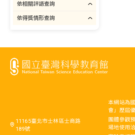
依相關評語查詢
依得獎情形查詢
本網站為
會」歷屆
團體參觀預
11165臺北市士林區士商路
場地使用洽
189號