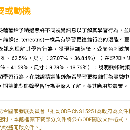
要或動機
驗藉著給予精選熊蜂不同視覺訊息以了解其學習行為，並驗證臺灣
洲熊蜂(B. terrestris)一樣具有學習更複雜行為的潛
覺訊息理解其學習行為，發現經訓練後，受顏色刺激前
.92％、62.5％，尺寸：37.07％、36.84％）
.53％、41.53％，尺寸：8.78％、13.76％），說
顯學習行為。在驗證精選熊蜂能否學習更複雜行為實驗中
，期望能對熊蜂學習行為更深入了解，將其應用於農業。
配合國家發展委員會「推動ODF-CNS15251為政府為
權利，本館檔案下載部分文件將公布ODF開放文件格式， 免費
的軟體開啟文件。」