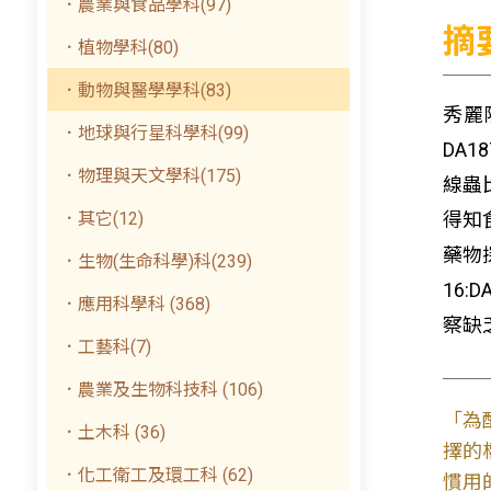
．農業與食品學科(97)
摘
．植物學科(80)
．動物與醫學學科(83)
秀麗
．地球與行星科學科(99)
DA
．物理與天文學科(175)
線蟲
．其它(12)
得知
藥物
．生物(生命科學)科(239)
16:
．應用科學科 (368)
察缺
．工藝科(7)
．農業及生物科技科 (106)
「為
．土木科 (36)
擇的
．化工衛工及環工科 (62)
慣用