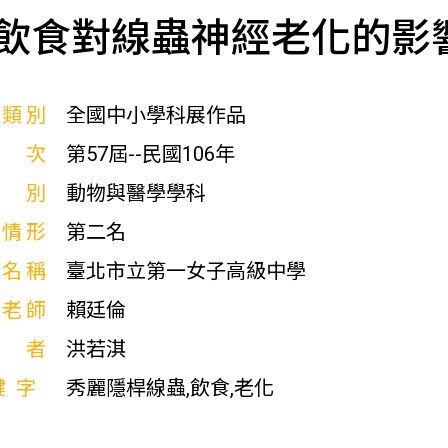
飲食對線蟲神經老化的影
展類別
全國中小學科展作品
屆次
第57屆--民國106年
科別
動物與醫學學科
獎情形
第二名
校名稱
臺北市立第一女子高級中學
導老師
賴廷倫
作者
洪若淇
鍵字
秀麗隱桿線蟲,飲食,老化