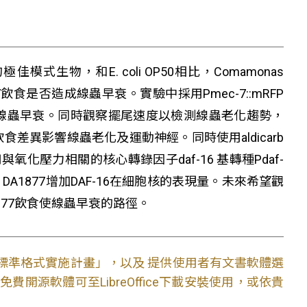
物，和E. coli OP50相比，Comamonas
飲食是否造成線蟲早衰。實驗中採用Pmec-7::mRFP
使線蟲早衰。同時觀察擺尾速度以檢測線蟲老化趨勢，
食差異影響線蟲老化及運動神經。同時使用aldicarb
壓力相關的核心轉錄因子daf-16 基轉種Pdaf-
認 DA1877增加DAF-16在細胞核的表現量。未來希望觀
877飲食使線蟲早衰的路徑。
文件標準格式實施計畫」，以及 提供使用者有文書軟體選
開源軟體可至LibreOffice下載安裝使用，或依貴