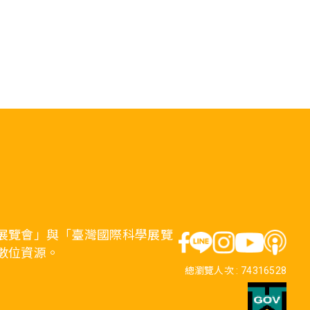
展覽會」與「臺灣國際科學展覽
數位資源。
總瀏覽人次 :
74316528