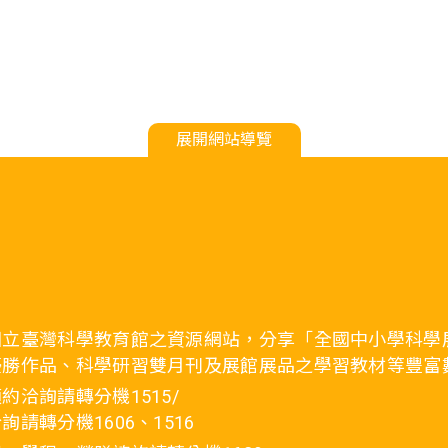
展開網站導覽
國立臺灣科學教育館之資源網站，分享「全國中小學科學
優勝作品、科學研習雙月刊及展館展品之學習教材等豐富
約洽詢請轉分機1515/
詢請轉分機1606、1516