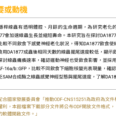
要或動機
隱桿線蟲有透明體腔、月餘的生命週期，為研究老化的極佳模式生
1877會加速線蟲生長並縮短壽命。本研究旨在探討DA1877
比較不同飲食下感覺神經老化狀況，得知DA1877飲食
食用DA1877成蟲後相同天數的線蟲擺尾速度較低，顯示飲
探討線蟲癱瘓速率，確認運動神經也受飲食影響，並採用與氧化
DAF-16a/b::GFP，比較不同飲食下細胞核螢光表現量，確
乏SAM合成酶之線蟲感覺神經型態與擺尾速度，了解DA1
配合國家發展委員會「推動ODF-CNS15251為政府為
權利，本館檔案下載部分文件將公布ODF開放文件格式， 免費
的軟體開啟文件。」