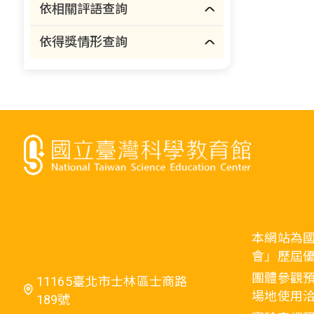
依相關評語查詢
依得獎情形查詢
本網站為
會」歷屆
團體參觀預
11165臺北市士林區士商路
場地使用洽
189號