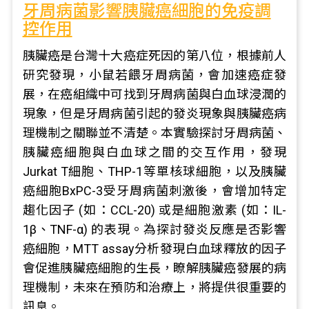
牙周病菌影響胰臟癌細胞的免疫調
控作用
胰臟癌是台灣十大癌症死因的第八位，根據前人
研究發現，小鼠若餵牙周病菌，會加速癌症發
展，在癌組織中可找到牙周病菌與白血球浸潤的
現象，但是牙周病菌引起的發炎現象與胰臟癌病
理機制之關聯並不清楚。本實驗探討牙周病菌、
胰臟癌細胞與白血球之間的交互作用，發現
Jurkat T細胞、THP-1等單核球細胞，以及胰臟
癌細胞BxPC-3受牙周病菌刺激後，會增加特定
趨化因子 (如：CCL-20) 或是細胞激素 (如：IL-
1β、TNF-α) 的表現。為探討發炎反應是否影響
癌細胞，MTT assay分析發現白血球釋放的因子
會促進胰臟癌細胞的生長，瞭解胰臟癌發展的病
理機制，未來在預防和治療上，將提供很重要的
訊息。