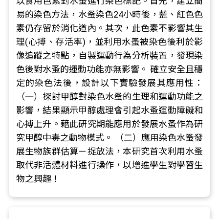
以食用色素對水蚤進行染色標記。首先，建立簡
易的染色方法，水蚤染色24小時後，藍、紅色色
素仍存留於消化道內。其次，此色素不影響其生
理(心搏、存活率)，並利用水蚤被染色後利於影
像追蹤之特點，自製運動行為分析裝置，發現染
色後對水蚤的運動功能亦無影響。 確立安全且穩
定的染色法後，設計以下實驗發展其應用性：
（一）探討甲醇對染色水蚤的生理和運動功能之
影響，結果顯示甲醇處理會引起水蚤運動障礙和
心搏上升。藉此研究期能應用於發展水蚤作為研
究甲醇中毒之動物模式。 （二）應用染色水蚤發
展生物族群估算－捉放法，本研究首次利用水蚤
取代非活體材料進行操作，以增進學生對學習生
物之興趣！