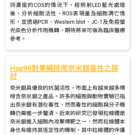
同濃度的COS的情況下，經照射LED藍光處理
後，分析細胞活性、ROS表現量及細胞凋亡情
形，並透過PCR、Western blot、JC-1及免疫螢
光染色分析作用機轉，期待將來可做為臨床醫療
參考。
Hsp90對果蠅抵禦奈米銀毒性之探
討
奈米銀具優良的抗菌活性，市面上有越來越多標
榜含奈米銀之產品。許多的細胞與動物實驗已指
出奈米銀有潛在毒性，然而毒性的細胞與分子機
轉仍需進一步釐清。近來的研究已發現粒線體是
奈米銀進入細胞內攻擊標靶之一，然而粒線體本
身也有維持其恆定性的機制，其中粒線體的伴護