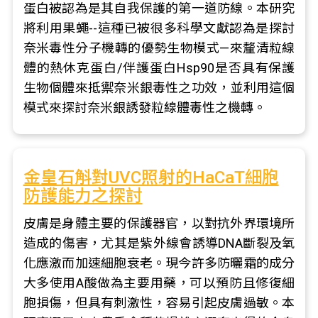
蛋白被認為是其自我保護的第一道防線。本研究
將利用果蠅--這種已被很多科學文獻認為是探討
奈米毒性分子機轉的優勢生物模式—來釐清粒線
體的熱休克蛋白/伴護蛋白Hsp90是否具有保護
生物個體來抵禦奈米銀毒性之功效，並利用這個
模式來探討奈米銀誘發粒線體毒性之機轉。
金皇石斛對UVC照射的HaCaT細胞
防護能力之探討
皮膚是身體主要的保護器官，以對抗外界環境所
造成的傷害，尤其是紫外線會誘導DNA斷裂及氧
化應激而加速細胞衰老。現今許多防曬霜的成分
大多使用A酸做為主要用藥，可以預防且修復細
胞損傷，但具有刺激性，容易引起皮膚過敏。本