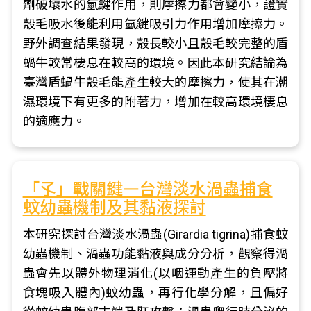
劑破壞水的氫鍵作用，則摩擦力都會變小，證實
殼毛吸水後能利用氫鍵吸引力作用增加摩擦力。
野外調查結果發現，殼長較小且殼毛較完整的盾
蝸牛較常棲息在較高的環境。因此本研究結論為
臺灣盾蝸牛殼毛能產生較大的摩擦力，使其在潮
濕環境下有更多的附著力，增加在較高環境棲息
的適應力。
「孓」戰關鍵―台灣淡水渦蟲捕食
蚊幼蟲機制及其黏液探討
本研究探討台灣淡水渦蟲(Girardia tigrina)捕食蚊
幼蟲機制、渦蟲功能黏液與成分分析，觀察得渦
蟲會先以體外物理消化(以咽運動產生的負壓將
食塊吸入體內)蚊幼蟲，再行化學分解，且偏好