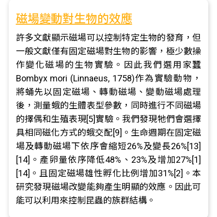
磁場變動對生物的效應
許多文獻顯示磁場可以控制特定生物的發育，但
一般文獻僅有固定磁場對生物的影響，極少數操
作變化磁場的生物實驗。因此我們選用家蠶
Bombyx mori (Linnaeus, 1758)作為實驗動物，
將蛹先以固定磁場、轉動磁場、變動磁場處理
後，測量蛾的生體表型參數，同時進行不同磁場
的擇偶和生殖表現[5]實驗。我們發現牠們會選擇
具相同磁化方式的蛾交配[9]。生命週期在固定磁
場及轉動磁場下依序會縮短26%及變長26%[13]
[14]。產卵量依序降低48%、23%及增加27%[1]
[14]。且固定磁場雄性孵化比例增加31%[2]。本
研究發現磁場改變能夠產生明顯的效應。因此可
能可以利用來控制昆蟲的族群結構。