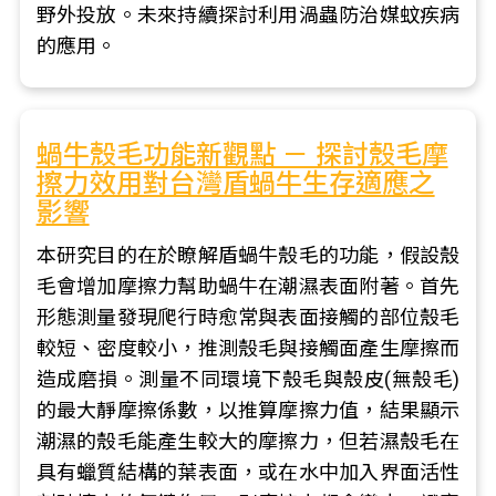
野外投放。未來持續探討利用渦蟲防治媒蚊疾病
的應用。
蝸牛殼毛功能新觀點 － 探討殼毛摩
擦力效用對台灣盾蝸牛生存適應之
影響
本研究目的在於瞭解盾蝸牛殼毛的功能，假設殼
毛會增加摩擦力幫助蝸牛在潮濕表面附著。首先
形態測量發現爬行時愈常與表面接觸的部位殼毛
較短、密度較小，推測殼毛與接觸面產生摩擦而
造成磨損。測量不同環境下殼毛與殼皮(無殼毛)
的最大靜摩擦係數，以推算摩擦力值，結果顯示
潮濕的殼毛能產生較大的摩擦力，但若濕殼毛在
具有蠟質結構的葉表面，或在水中加入界面活性