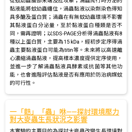
從蚊幼蟲腹部末端及肛攻擊；渦蟲爬行時分泌的
黏液能將蚊幼蟲纏住，渦蟲黏液以染劑染色得知
具多醣及蛋白質；渦蟲在有無蚊幼蟲環境不影響
其黏液蛋白分泌量，至於黏液蛋白種類是否不
同，需再證明；以SDS-PAGE分析得渦蟲黏液有8
種以上蛋白質，主要為15 kDa，經初步定序得渦
蟲主要黏液蛋白可能為titin等。未來將以高速離
心濃縮渦蟲黏液，提高樣本濃度提供定序使用，
並進一步了解渦蟲黏液具酵素或抗菌等其他功
能，也會進階評估黏液是否有應用於防治病媒蚊
的可行性。
一「麩」「蟲」咻——探討環境壓力
對大麥蟲生長狀況之影響
本實驗的主要目的為探討大麥蟲改變生長環境對