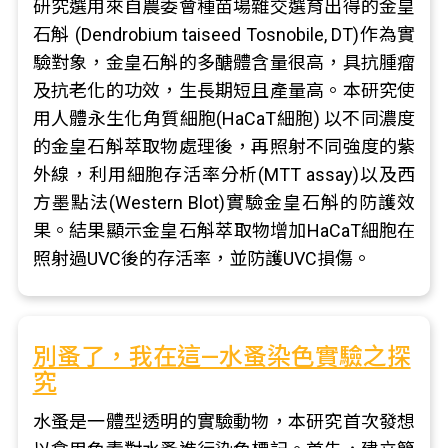
研究選用來自農委會種苗場雜交選育出得的金皇
石斛 (Dendrobium taiseed Tosnobile, DT)作為實
驗對象，金皇石斛的多醣體含量很高，具抗腫瘤
及抗老化的功效，生長期短且產量高。本研究使
用人體永生化角質細胞(HaCaT細胞) 以不同濃度
的金皇石斛萃取物處理後，再照射不同強度的紫
外線，利用細胞存活率分析(MTT assay)以及西
方墨點法(Western Blot)實驗金皇石斛的防護效
果。結果顯示金皇石斛萃取物增加HaCaT細胞在
照射過UVC後的存活率，並防護UVC損傷。
別蚤了，我在這—水蚤染色實驗之探
究
水蚤是一體型透明的實驗動物，本研究首次發想