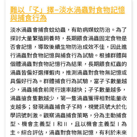
難以「孓」擇–淡水渦蟲對食物記憶
與捕食行為
淡水渦蟲會捕食蚊幼蟲，有助病媒蚊防治。為了
探討大量繁殖飼養時，長期餵食渦蟲固定食物是
否會記憶，導致後續生物防治成效不佳，因此進
行渦蟲對食物記憶與捕食行為試驗。根據群體與
個體渦蟲對食物記憶行為結果，長期餵食紅蟲的
渦蟲皆偏好選擇蝦肉，推測渦蟲對食物無記憶或
具偏好行為。群體捕食行為試驗，當孑孓數量越
少，渦蟲捕食前爬行速率越快；孑孓數量越多，
渦蟲搶食隻數越少，第一隻渦蟲獲得相對能量收
支越多；發現渦蟲捕食孑孓時，視覺訊號大於化
學訊號刺激。觀察渦蟲捕食策略，分為主動捕食
型、機會主義型Ⅰ和Ⅱ，且以機會主義型Ⅰ為
主。綜合評估，渦蟲對食物無記憶，有利於未來