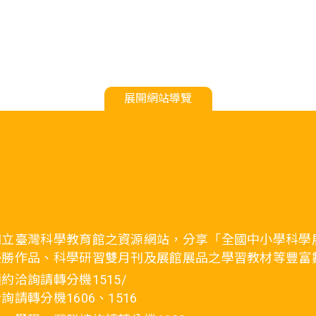
展開網站導覽
國立臺灣科學教育館之資源網站，分享「全國中小學科學
優勝作品、科學研習雙月刊及展館展品之學習教材等豐富
約洽詢請轉分機1515/
詢請轉分機1606、1516