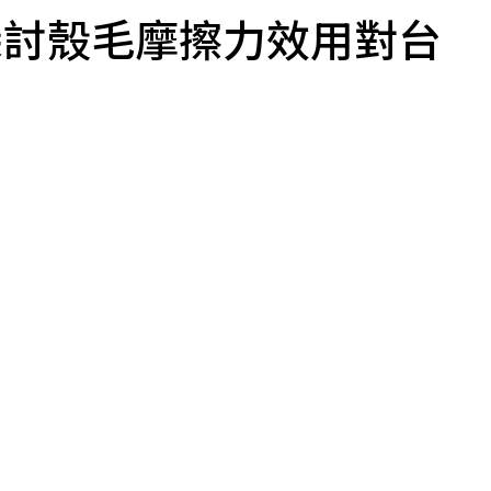
探討殼毛摩擦力效用對台