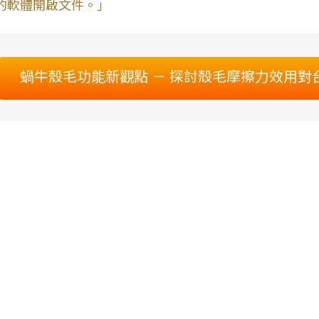
的軟體開啟文件。」
蝸牛殼毛功能新觀點 － 探討殼毛摩擦力效用