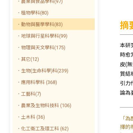
．農業與食品學科(97)
．植物學科(80)
摘
．動物與醫學學科(83)
．地球與行星科學科(99)
本研
．物理與天文學科(175)
時愈
．其它(12)
皮(
．生物(生命科學)科(239)
質結
．應用科學科 (368)
引力
論為
．工藝科(7)
．農業及生物科技科 (106)
．土木科 (36)
「為
擇的
．化工衛工及環工科 (62)