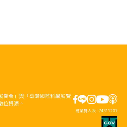
展覽會」與「臺灣國際科學展覽
數位資源。
總瀏覽人次 :
74311207