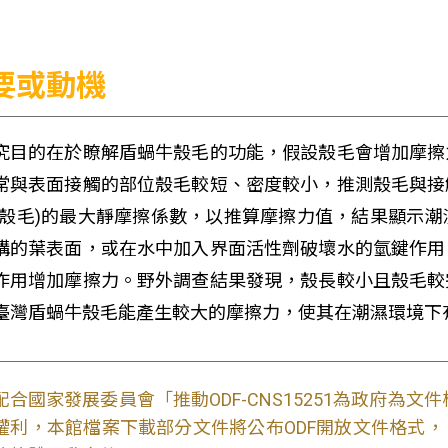
要或動機
究目的在於瞭解盾蝸牛殼毛的功能，假設殼毛會增加摩擦
常與表面接觸的部位殼毛較短、密度較小，推測殼毛與接
無殼毛)的最大靜摩擦係數，以推算摩擦力值，結果顯示
構的葉表面，或在水中加入界面活性劑破壞水的氫鍵作用
作用增加摩擦力。野外調查結果發現，殼長較小且殼毛較
臺灣盾蝸牛殼毛能產生較大的摩擦力，使其在潮濕環境下
配合國家發展委員會「推動ODF-CNS15251為政府為
權利，本館檔案下載部分文件將公布ODF開放文件格式， 免費