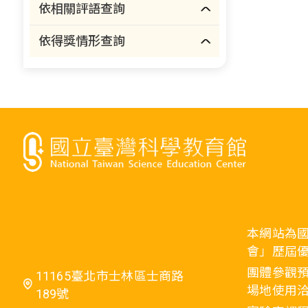
依相關評語查詢
依得獎情形查詢
本網站為
會」歷屆
團體參觀預
11165臺北市士林區士商路
場地使用洽
189號