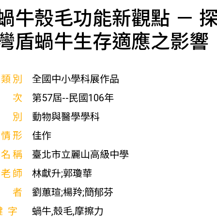
蝸牛殼毛功能新觀點 － 
灣盾蝸牛生存適應之影響
展類別
全國中小學科展作品
屆次
第57屆--民國106年
科別
動物與醫學學科
獎情形
佳作
校名稱
臺北市立麗山高級中學
導老師
林獻升;郭瓊華
作者
劉蕙瑄;楊羚;簡郁芬
鍵字
蝸牛,殼毛,摩擦力