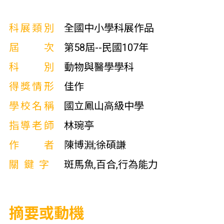
科展類別
全國中小學科展作品
屆次
第58屆--民國107年
科別
動物與醫學學科
得獎情形
佳作
學校名稱
國立鳳山高級中學
指導老師
林琬亭
作者
陳博淵;徐碩謙
關鍵字
斑馬魚,百合,行為能力
摘要或動機