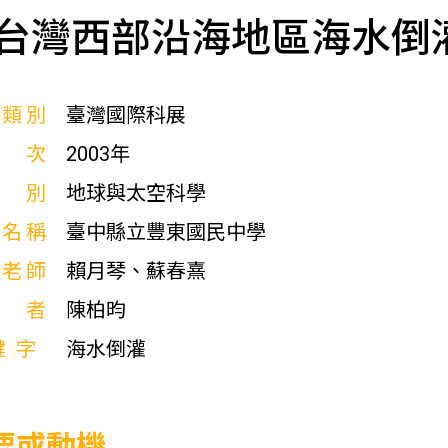
台灣西部沿海地區海水倒
展類別
臺灣國際科展
屆次
2003年
科別
地球與太空科學
校名稱
臺中縣立豐東國民中學
導老師
賴月琴、蘇春熹
作者
陳柏昀
鍵字
海水倒灌
要或動機