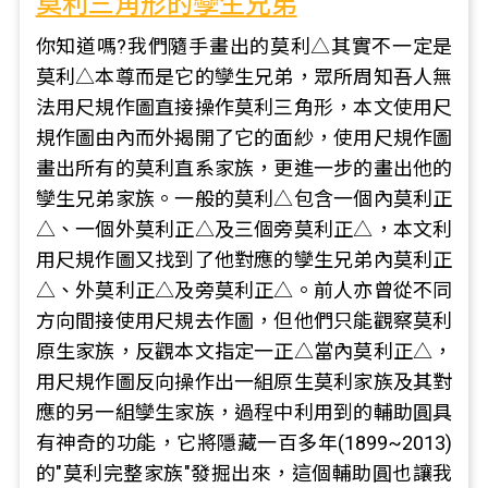
莫利三角形的孿生兄弟
你知道嗎?我們隨手畫出的莫利△其實不一定是
莫利△本尊而是它的孿生兄弟，眾所周知吾人無
法用尺規作圖直接操作莫利三角形，本文使用尺
規作圖由內而外揭開了它的面紗，使用尺規作圖
畫出所有的莫利直系家族，更進一步的畫出他的
孿生兄弟家族。一般的莫利△包含一個內莫利正
△、一個外莫利正△及三個旁莫利正△，本文利
用尺規作圖又找到了他對應的孿生兄弟內莫利正
△、外莫利正△及旁莫利正△。前人亦曾從不同
方向間接使用尺規去作圖，但他們只能觀察莫利
原生家族，反觀本文指定一正△當內莫利正△，
用尺規作圖反向操作出一組原生莫利家族及其對
應的另一組孿生家族，過程中利用到的輔助圓具
有神奇的功能，它將隱藏一百多年(1899~2013)
的"莫利完整家族"發掘出來，這個輔助圓也讓我