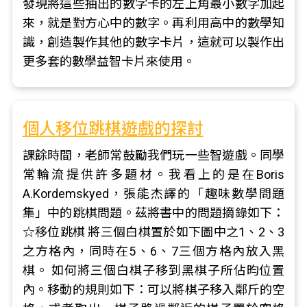
發現將這些抽出的數字卡的左上角最小數字加起
來，就是對方心中的數字。再利用高中的數學知
識，創造製作其他的數字卡片，這就可以製作出
更多套的數學益智卡片來使用。
個人移位跳棋遊戲的探討
課餘時間，老師常鼓勵我們玩一些智遊戲。同學
常輪流提供許多題材。我看上的是在Boris
A.Kordemskyed，張能杰譯的「趣味數學問題
集」中的跳棋問題。茲將書中的問題摘錄如下：
☆移位跳棋 將三個白棋置於如下圖中之1、2、3
之方格內，同時在5、6、7三個方格內放入黑
棋。 如何將三個白棋子移到黑棋子所佔昀位置
內。移動的規則如下：可以將棋子移入鄰斤的空