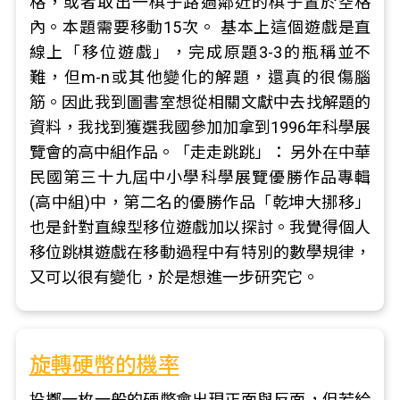
格，或者取出一棋子路過鄰近的棋子置於空格
內。本題需要移動15次。 基本上這個遊戲是直
線上「移位遊戲」，完成原題3-3的瓶稱並不
難，但m-n或其他變化的解題，還真的很傷腦
筋。因此我到圖書室想從相關文獻中去找解題的
資料，我找到獲選我國參加加拿到1996年科學展
覽會的高中組作品。「走走跳跳」： 另外在中華
民國第三十九屆中小學科學展覽優勝作品專輯
(高中組)中，第二名的優勝作品「乾坤大挪移」
也是針對直線型移位遊戲加以探討。我覺得個人
移位跳棋遊戲在移動過程中有特別的數學規律，
又可以很有變化，於是想進一步研究它。
旋轉硬幣的機率
投擲一枚一般的硬幣會出現正面與反面，但若給