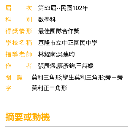
屆次
第53屆--民國102年
科別
數學科
得獎情形
最佳團隊合作獎
學校名稱
基隆市立中正國民中學
指導老師
林耀南;吳建昀
作者
張辰煜;廖彥鈞;王詩媛
關鍵
莫利三角形;孿生莫利三角形;旁－旁
字
莫利正三角形
摘要或動機