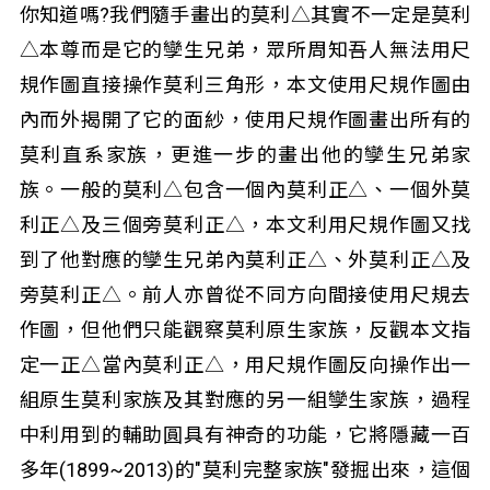
你知道嗎?我們隨手畫出的莫利△其實不一定是莫利
△本尊而是它的孿生兄弟，眾所周知吾人無法用尺
規作圖直接操作莫利三角形，本文使用尺規作圖由
內而外揭開了它的面紗，使用尺規作圖畫出所有的
莫利直系家族，更進一步的畫出他的孿生兄弟家
族。一般的莫利△包含一個內莫利正△、一個外莫
利正△及三個旁莫利正△，本文利用尺規作圖又找
到了他對應的孿生兄弟內莫利正△、外莫利正△及
旁莫利正△。前人亦曾從不同方向間接使用尺規去
作圖，但他們只能觀察莫利原生家族，反觀本文指
定一正△當內莫利正△，用尺規作圖反向操作出一
組原生莫利家族及其對應的另一組孿生家族，過程
中利用到的輔助圓具有神奇的功能，它將隱藏一百
多年(1899~2013)的"莫利完整家族"發掘出來，這個