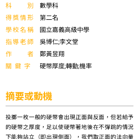
科別
數學科
得獎情形
第二名
學校名稱
國立嘉義高級中學
指導老師
吳博仁;李文堂
作者
鄭黃昱翔
關鍵字
硬幣厚度;轉動;機率
摘要或動機
投擲一枚一般的硬幣會出現正面與反面，但若給予
的硬幣之厚度，足以使硬幣著地後在不彈跳的情況
下能夠站立（即出現側面），我們取正面的法向量