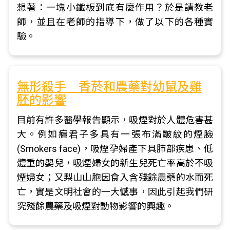
想著：一塊小鐵板到底有麼作用？於是請教老
師，並且在老師的指導下，做了以下的各種實
驗。
無形殺手─香菸和農藥對幼鼠及雞
胚的影響
目前有許多醫學報告顯示，吸煙對於人體危害甚
大。例如癮君子多具有一張布滿皺紋的煙臉
(Smokers face)，吸煙孕婦產下具肺部疾患、低
體重的嬰兒，吸煙婦女的新生兒死亡率高於不吸
煙婦女；又梨山山胞因食入含殘餘農藥的水而死
亡，實是文明社會的一大憾事，因此引起我們研
究殘餘農藥及吸煙對動物影響的興趣。