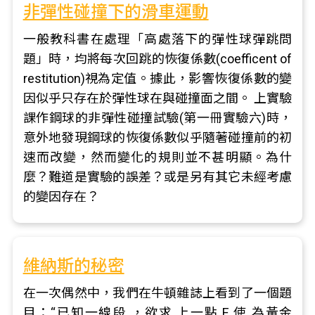
非彈性碰撞下的滑車運動
一般教科書在處理「高處落下的彈性球彈跳問
題」時，均將每次回跳的恢復係數(coefficent of
restitution)視為定值。據此，影響恢復係數的變
因似乎只存在於彈性球在與碰撞面之間。 上實驗
課作鋼球的非彈性碰撞試驗(第一冊實驗六)時，
意外地發現鋼球的恢復係數似乎隨著碰撞前的初
速而改變，然而變化的規則並不甚明顯。為什
麼？難道是實驗的誤差？或是另有其它未經考慮
的變因存在？
維納斯的秘密
在一次偶然中，我們在牛頓雜誌上看到了一個題
目：“已知一線段 ，欲求 上一點 E 使 為黃金