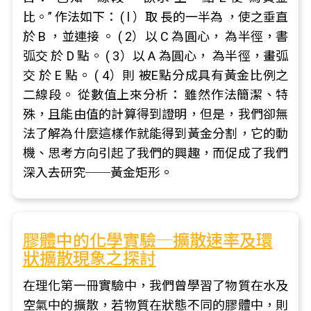
比。” 作法如下： ( l ）取 長的一半為 ，使之垂直
於 B ，並連接 。 ( 2）以 C 為圓心， 為半徑，書
弧交 於 D 點。 ( 3）以 A 為圓心， 為半徑，畫弧
交 於 E 點。 ( 4）則 被E點分成具有黃金比例之
二線段。 從數值上來分析： 雖然作法簡潔、特
殊，且能由值的計算得到證明，但是，我們卻無
法了解為什麼這樣作就能得到黃金分割，它的動
機、思考方向引起了我們的興趣，而促成了我們
深入去研究──黃金矩形。
膠體中的化學實驗─擴散速率及環
狀擴散現象之探討
在理化第一冊實驗中，我們曾學習了物質在水及
空氣中的擴散，若物質在狀態不同的膠體中，則