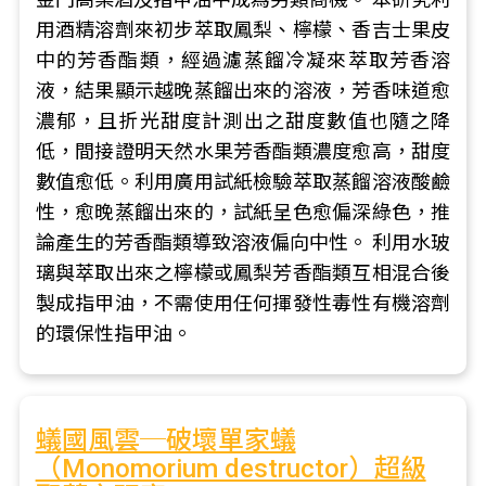
用酒精溶劑來初步萃取鳳梨、檸檬、香吉士果皮
中的芳香酯類，經過濾蒸餾冷凝來萃取芳香溶
液，結果顯示越晚蒸餾出來的溶液，芳香味道愈
濃郁，且折光甜度計測出之甜度數值也隨之降
低，間接證明天然水果芳香酯類濃度愈高，甜度
數值愈低。利用廣用試紙檢驗萃取蒸餾溶液酸鹼
性，愈晚蒸餾出來的，試紙呈色愈偏深綠色，推
論產生的芳香酯類導致溶液偏向中性。 利用水玻
璃與萃取出來之檸檬或鳳梨芳香酯類互相混合後
製成指甲油，不需使用任何揮發性毒性有機溶劑
的環保性指甲油。
蟻國風雲─破壞單家蟻
（Monomorium destructor）超級