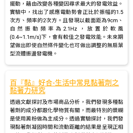
擺動，藉由改變各種變因尋求最大的發電效益。
實驗中，找出了感應電動勢會正比於振幅的1.5
次方、頻率的2次方。且發現以截面距為9cm、
自然振動頻率為2.1Hz，放置於軟風
(0.4~1.1m/s)下，會有較佳之發電效能。未來期
望做出即使自然條件變化也可做出調整的無扇葉
型流體振盪發電機。
百『黏』好合-生活中常見黏著劑之
黏著力研究
透過文獻探討及市場商品分析，我們發現多種黏
著劑的成分都跟化學物質有關，而最特別的漿糊
是使用澱粉做為主成分。透過實驗探討，我們發
現黏著劑凝固時間和流動距離的結果是呈現正相