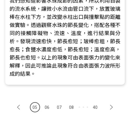
我們想知道影響水珠成節的因素，所以利用自製
的流水系統，讓微小水流由管口流下，放置玻璃
棒在水柱下方，並改變水柱出口與撞擊點的距離
做實驗。透過觀察水珠的節長變化，搭配各種不
同的接觸障礙物、流速、溫度，進行結果與分
析。發現流速愈快，節長愈短；玻棒愈粗，節長
愈長；食鹽水濃度愈低，節長愈短；溫度愈高，
節長也愈短。以上的現象可由表面張力的變化來
解釋，因此可推論此現象符合由表面張力波所形
成的結果。
05
06
07
08
40