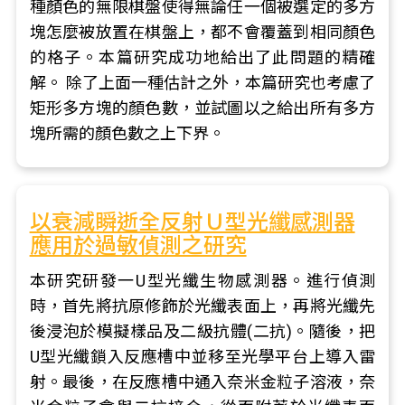
種顏色的無限棋盤使得無論任一個被選定的多方
塊怎麼被放置在棋盤上，都不會覆蓋到相同顏色
的格子。本篇研究成功地給出了此問題的精確
解。 除了上面一種估計之外，本篇研究也考慮了
矩形多方塊的顏色數，並試圖以之給出所有多方
塊所需的顏色數之上下界。
以衰減瞬逝全反射Ｕ型光纖感測器
應用於過敏偵測之研究
本研究研發一U型光纖生物感測器。進行偵測
時，首先將抗原修飾於光纖表面上，再將光纖先
後浸泡於模擬樣品及二級抗體(二抗)。隨後，把
U型光纖鎖入反應槽中並移至光學平台上導入雷
射。最後，在反應槽中通入奈米金粒子溶液，奈