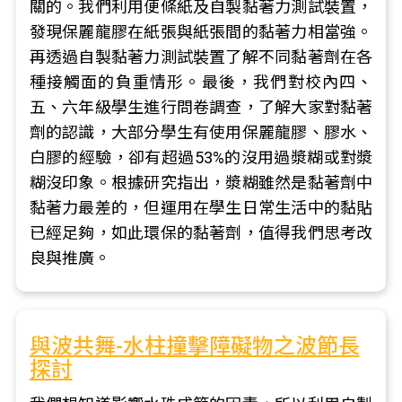
關的。我們利用便條紙及自製黏著力測試裝置，
發現保麗龍膠在紙張與紙張間的黏著力相當強。
再透過自製黏著力測試裝置了解不同黏著劑在各
種接觸面的負重情形。最後，我們對校內四、
五、六年級學生進行問卷調查，了解大家對黏著
劑的認識，大部分學生有使用保麗龍膠、膠水、
白膠的經驗，卻有超過53%的沒用過漿糊或對漿
糊沒印象。根據研究指出，漿糊雖然是黏著劑中
黏著力最差的，但運用在學生日常生活中的黏貼
已經足夠，如此環保的黏著劑，值得我們思考改
良與推廣。
與波共舞-水柱撞擊障礙物之波節長
探討