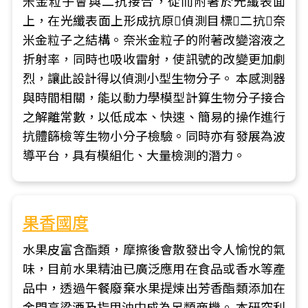
米金粒子會與二抗接合，從而附著於光纖表面
上，在光纖表面上形成抗原偵測目標二抗奈
米金粒子之結構。奈米金粒子的附著改變溶液之
折射率，同時也吸收雷射，使訊號的改變更加劇
烈，讓此設計得以偵測小型生物分子。 本感測器
與時間相關，能以動力學模型計算生物分子接合
之解離常數，以低成本、快速、簡易的操作進行
抗體篩檢等生物小分子檢驗。同時亦有發展為波
導平台，具有模組化、大量檢測的潛力。
果香國度
水果皮富含酯類，摩擦後會散發出令人愉悅的氣
味，目前水果精油已廣泛應用在食品或香水等產
品中，透過午餐廢棄水果提煉出芳香酯類添加在
金門高梁酒及指甲油中成為另類商機。 本研究利