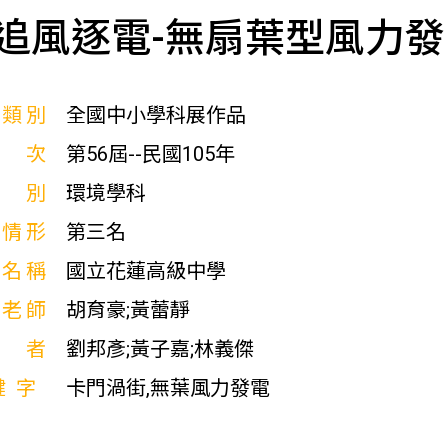
追風逐電-無扇葉型風力
展類別
全國中小學科展作品
屆次
第56屆--民國105年
科別
環境學科
獎情形
第三名
校名稱
國立花蓮高級中學
導老師
胡育豪;黃蕾靜
作者
劉邦彥;黃子嘉;林義傑
鍵字
卡門渦街,無葉風力發電