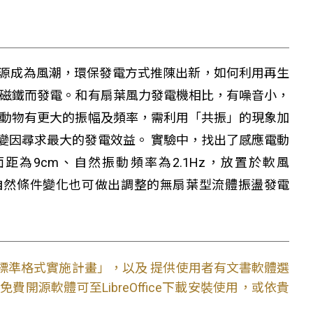
源成為風潮，環保發電方式推陳出新，如何利用再生
動磁鐵而發電。和有扇葉風力發電機相比，有噪音小，
振動物有更大的振幅及頻率，需利用「共振」的現象加
變因尋求最大的發電效益。 實驗中，找出了感應電動
距為9cm、自然振動頻率為2.1Hz，放置於軟風
出即使自然條件變化也可做出調整的無扇葉型流體振盪發電
文件標準格式實施計畫」，以及 提供使用者有文書軟體選
開源軟體可至LibreOffice下載安裝使用，或依貴