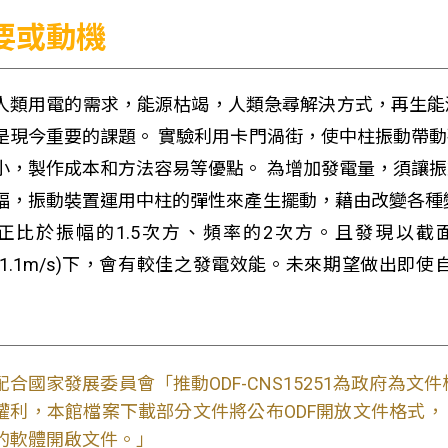
要或動機
人類用電的需求，能源枯竭，人類急尋解決方式，再生能
是現今重要的課題。 實驗利用卡門渦街，使中柱振動帶
小，製作成本和方法容易等優點。 為增加發電量，須讓
幅，振動裝置運用中柱的彈性來產生擺動，藉由改變各種
正比於振幅的1.5次方、頻率的2次方。且發現以截面
.4~1.1m/s)下，會有較佳之發電效能。未來期望做
配合國家發展委員會「推動ODF-CNS15251為政府為
權利，本館檔案下載部分文件將公布ODF開放文件格式， 免費
的軟體開啟文件。」