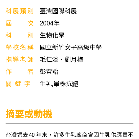
科展類別
臺灣國際科展
屆次
2004年
科別
生物化學
學校名稱
國立新竹女子高級中學
指導老師
毛仁淡、劉月梅
作者
彭資貽
關鍵字
牛乳,單株抗體
摘要或動機
台灣過去40 年來，許多牛乳廠商會因牛乳供應量不