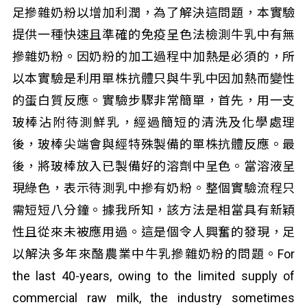
足摻雜奶粉以增加利潤，為了解決這問題，本實驗
提供一種快速且準確的免疫呈色法檢測牛乳中有無
摻雜奶粉。因奶粉的加工過程中加熱是必須的，所
以本實驗是利用單株抗體只與牛乳中因加熱而變性
的蛋白質反應。實驗步驟非常簡單，首先，用一支
玻棒沾附待測鮮乳，經過簡短的清洗及化學處理
後，玻棒尖端會與經特殊製備的單株抗體反應。最
後，將玻棒放入已製備好的溶劑中呈色。當溶液呈
現綠色，表示待測乳中摻有奶粉。整個實驗流程只
需短短八分鐘。據我所知，該方法是相當具有新穎
性且從來未被應用過。這是個令人興奮的發現，足
以解決多年來酪農業中牛乳摻雜奶粉的問題。For
the last 40-years, owing to the limited supply of
commercial raw milk, the industry sometimes