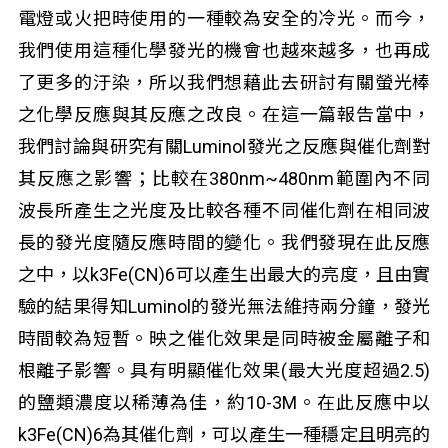
電燈或火把時使用的一種較為安全的冷光。而今，
我們使用這種化學發光的機會也越來越多，也再成
了更多的汙染，所以我們想藉此去研討有關螢光棒
之化學反應與其反應之改良。在這一篇報告當中，
我們討論與研究有關Luminol發光之反應與催化劑對
其反應之影響；比較在380nm~480nm範圍內不同
波長所產生之光度及比較各種不同催化劑在相同波
長的發光度隨反應時間的變化。我們發現在此反應
之中，以k
3
Fe(CN)
6
可以產生出最大的亮度，且由實
驗的結果得知Luminol的發光無法維持兩分鐘，發光
時間較為短暫。映之催化效果是同時被金屬離子和
根離子影響。具有明顯催化效果(最大光度超過2.5)
的鹽類濃度以稀薄為佳，約10
-3
M。在此反應中以
k
3
Fe(CN)
6
為其催化劑，可以產生一種穩定且明亮的