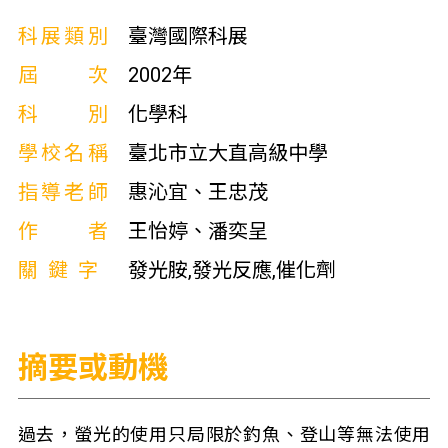
科展類別
臺灣國際科展
屆次
2002年
科別
化學科
學校名稱
臺北市立大直高級中學
指導老師
惠沁宜、王忠茂
作者
王怡婷、潘奕呈
關鍵字
發光胺,發光反應,催化劑
摘要或動機
過去，螢光的使用只局限於釣魚、登山等無法使用