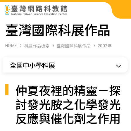
科展作品檢索
臺灣國際科展作品
科學研習月刊
HOME
科展作品檢索
臺灣國際科展作品
2002年
線上教學資源
全國中小學科展
關於本站
網站導覽
仲夏夜裡的精靈－探
討發光胺之化學發光
反應與催化劑之作用