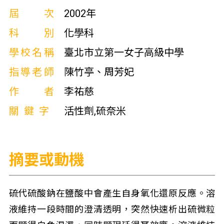
屆次
2002年
科別
化學科
學校名稱
臺北市立第一女子高級中學
指導老師
陳竹亭、周芳妃
作者
李祐慈
關鍵字
活性劑,硫奈米
摘要或動機
硫代硫酸鈉在鹽酸中會產生自身氧化還原反應。溶
液維持一段時間的澄清透明，突然快速析出硫微粒