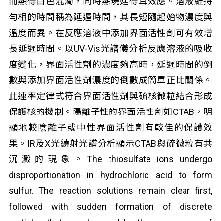
而顯得白色混濁，同時顯現廷得耳效應。溶液維持
勻相的時間稱為延遲時間，其長短隨起始物濃度與
溫度而異。在反應溶液中添加界面活性劑可有效增
長延遲時間。以UV-Vis光譜儀分析反應溶液的吸收
度變化，界面活性劑的濃度夠高時，延遲時間的倒
數與添加界面活性劑濃度的倒數成簡單正比關係。
此速率定律式符合界面活性劑與硫核微粒結合形成
保護核的機制。陽離子性的界面活性劑如CTAB，明
顯地較陰離子或中性界面活性劑有較佳的保護效
果。IR及X光繞射光譜分析顯示CTAB與硫微粒有共
沉澱的現象。The thiosulfate ions undergo
disproportionation in hydrochloric acid to form
sulfur. The reaction solutions remain clear first,
followed with sudden formation of discrete