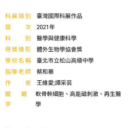
科展類別
臺灣國際科展作品
屆次
2021年
科別
醫學與健康科學
得獎情形
體外生物學協會獎
學校名稱
臺北市立松山高級中學
指導老師
蔡和蓁
作者
王維愛;譚采芸
關鍵
軟骨幹細胞、高能磁刺激、再生醫
字
學