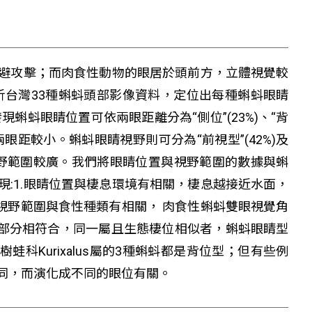
避攻擊；而肉食性動物的眼居於頭前方，立體視覺較
分析台灣33種蝌蚪頭部影像資料，定位出每種蝌蚪眼睛
蝌蚪眼睛位置可依兩眼距離分為“側位”(23%)、“背
位兩眼距較小。蝌蚪眼睛視野則可分為“前視型”(42%)及
型視野範圍較廣。我們將眼睛位置與視野範圍的數據與蝌
:1.眼睛位置與棲息環境有相關，棲息越接近水面，
視野範圍與食性種類有相關， 肉食性蝌蚪雙眼視覺角
大部分相符合，同一屬且生態棲位相似者，蝌蚪眼睛型
樹蛙科Kurixalus屬的3種蝌蚪都是背位型；但有些例
同，而演化成不同的眼位有關。