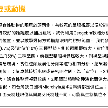
要或動機
草食性動物的眼居於頭兩側，有較寬的單眼視野以便於逃
有較好的距離感以捕捉獵物。我們利用Geogebra軟體
對位置，並以數學幾何方式描繪眼睛的視野範圍。 我們發現
”(67%)及“背位”(10%) 三種型態。側位兩眼距較大，背
視型”(58%) 二種型態，前視型雙眼視覺區較大，側視
棲息環境、食性種類及演化分類等進行相關分析，結果發現
側位」；棲息越接近水底或是密閉空間，為「背位」。2.
大，濾食性整體視野較廣。3.眼睛型態與物種演化關係
相似，如台灣狹口蛙科Microhyla屬4種蝌蚪都是側位型；
如面天樹蛙眼位與同屬艾氏樹蛙不同，可能與生態棲位不