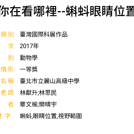
你在看哪裡--蝌蚪眼睛位
展類別
臺灣國際科展作品
屆次
2017年
科別
動物學
獎情形
一等獎
校名稱
臺北市立麗山高級中學
導老師
林獻升;林思民
作者
覃文榆;欒晴宇
鍵字
蝌蚪,眼睛位置,視野範圍