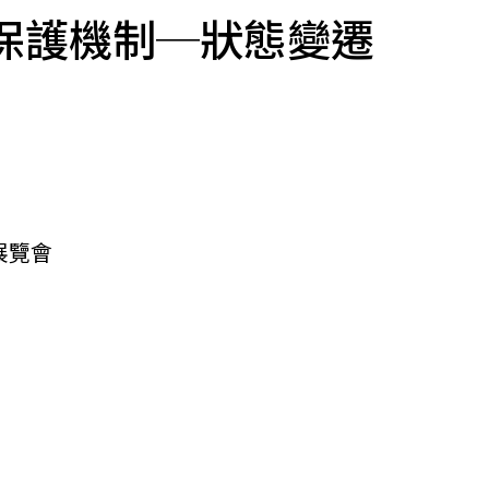
保護機制─狀態變遷
展覽會