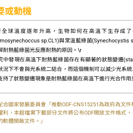
要或動機
著全球溫度逐年升高，生物如何在高溫下生存成
ermosynechoccus sp.CL1)與常溫藍綠菌(Synechoc
解耐熱藍綠菌光反應耐熱的原因。\r
中發現在高溫下耐熱藍綠菌存在有顯著的狀態變遷(state tran
狀況下不會與光系統二結合，而這個機制可以減少光系統
支持了狀態變遷現象是耐熱藍綠菌在高溫下進行光合作用
配合國家發展委員會「推動ODF-CNS15251為政府為
權利，本館檔案下載部分文件將公布ODF開放文件格式， 免費
的軟體開啟文件。」