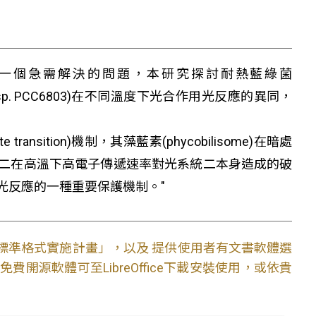
了一個急需解決的問題，本研究探討耐熱藍綠菌
ystis sp. PCC6803)在不同溫度下光合作用光反應的異同，
sition)機制，其藻藍素(phycobilisome)在暗處
二在高溫下高電子傳遞速率對光系統二本身造成的破
光反應的一種重要保護機制。"
文件標準格式實施計畫」，以及 提供使用者有文書軟體選
開源軟體可至LibreOffice下載安裝使用，或依貴