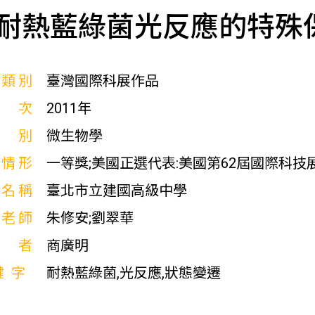
耐熱藍綠菌光反應的特殊
展類別
臺灣國際科展作品
屆次
2011年
科別
微生物學
獎情形
一等獎;美國正選代表:美國第62屆國際科技
校名稱
臺北市立建國高級中學
導老師
朱修安;劉翠華
作者
商廣明
鍵字
耐熱藍綠菌,光反應,狀態變遷