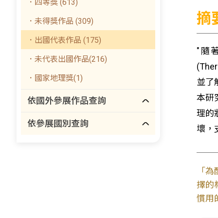
．四等獎 (613)
摘
．未得獎作品 (309)
．出國代表作品 (175)
"隨
．未代表出國作品(216)
(Th
．國家地理獎(1)
並了
本研究
依國外參展作品查詢
理的
依參展國別查詢
壞，
「為
擇的
慣用