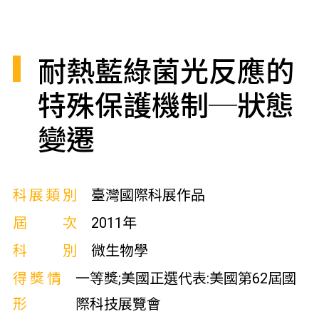
耐熱藍綠菌光反應的
特殊保護機制─狀態
變遷
科展類別
臺灣國際科展作品
屆次
2011年
科別
微生物學
得獎情
一等獎;美國正選代表:美國第62屆國
形
際科技展覽會