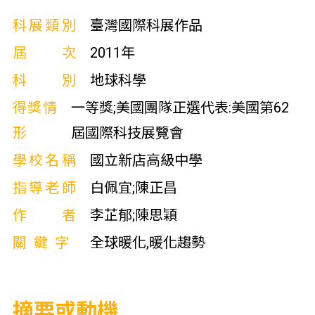
科展類別
臺灣國際科展作品
屆次
2011年
科別
地球科學
得獎情
一等獎;美國團隊正選代表:美國第62
形
屆國際科技展覽會
學校名稱
國立新店高級中學
指導老師
白佩宜;陳正昌
作者
李芷郁;陳思穎
關鍵字
全球暖化,暖化趨勢
摘要或動機