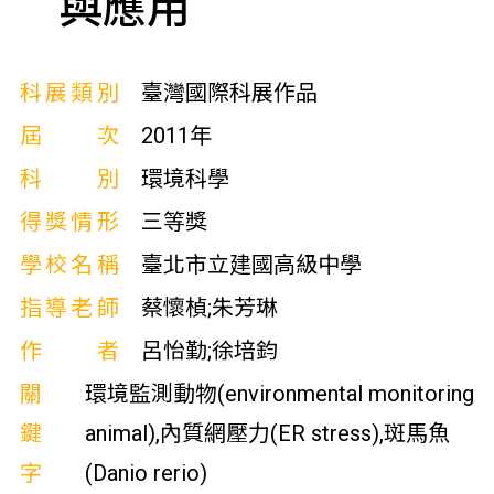
與應用
科展類別
臺灣國際科展作品
屆次
2011年
科別
環境科學
得獎情形
三等獎
學校名稱
臺北市立建國高級中學
指導老師
蔡懷楨;朱芳琳
作者
呂怡勤;徐培鈞
關
環境監測動物(environmental monitoring
鍵
animal),內質網壓力(ER stress),斑馬魚
字
(Danio rerio)