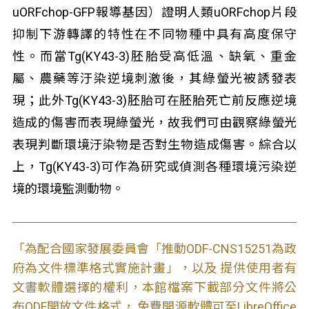
uORFchop-GFP報導基因）證明人類uORFchop片段
抑制下游轉譯的特性在不同物種中具有高度保守
性。而當Tg(KY43-3)胚胎受高低溫、缺氧、重金
屬、農藥等汙染逆境刺激後，其綠螢光被誘發表
現；此外Tg(KY43-3)胚胎可在胚胎死亡前反應逆境
造成的傷害而表現綠螢光，故我們可由觀察綠螢光
表現判斷環境汙染物是否對生物造成傷害。綜合以
上，Tg(KY43-3)可作為研究或偵測各種環境污染逆
境的環境監測動物。
「為配合國家發展委員會「推動ODF-CNS15251為政
府為文件標準格式實施計畫」，以及 提供使用者有
文書軟體選擇的權利，本館檔案下載部分文件將公
布ODF開放文件格式， 免費開源軟體可至LibreOffice