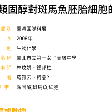
類固醇對斑馬魚胚胎細胞
展類別
臺灣國際科展
屆次
2008年
科別
生物化學
校名稱
臺北市立第一女子高級中學
導老師
林玟娟、鍾邦柱
作者
羅雅云、柯品?
鍵字
類固醇,斑馬魚,細胞
要或動機