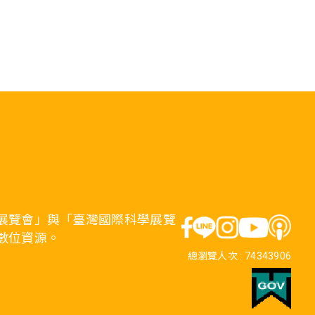
展覽會」與「臺灣國際科學展覽
數位資源。
總瀏覽人次 :
74343906