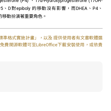
sterone (P4) 、17α-Hydroxyprogesterone (17OH-
發現17OH-P5、D對epiboly 的移動沒有影響，而DHEA、P4、
胞的移動扮演著重要角色。
文件標準格式實施計畫」，以及 提供使用者有文書軟體選
開源軟體可至LibreOffice下載安裝使用，或依貴