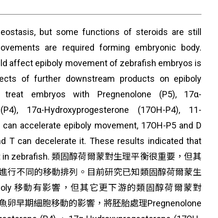
ostasis, but some functions of steroids are still
movements are required forming embryonic body.
uld affect epiboly movement of zebrafish embryos is
ffects of further downstream products on epiboly
treat embryos with Pregnenolone (P5), 17α-
P4), 17α-Hydroxyprogesterone (17OH-P4), 11-
P5 can accelerate epiboly movement, 17OH-P5 and D
d T can decelerate it. These results indicated that
y movement in zebrafish. 類固醇荷爾蒙對生理平衡很重要，但其
進行不同的移動排列。目前研究已知類固醇荷爾蒙生
epiboly 移動有影響，但其它更下游的類固醇荷爾蒙對
卵早期細胞移動的影響，將胚胎處理Pregnenolone