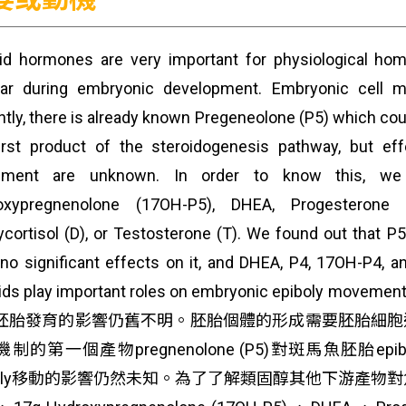
id hormones are very important for physiological home
ear during embryonic development. Embryonic cell 
tly, there is already known Pregeneolone (P5) which co
irst product of the steroidogenesis pathway, but e
ment are unknown. In order to know this, we 
oxypregnenolone (17OH-P5), DHEA, Progesterone (
cortisol (D), or Testosterone (T). We found out that 
no significant effects on it, and DHEA, P4, 17OH-P4, an
oids play important roles on embryonic epibol
胚胎發育的影響仍舊不明。胚胎個體的形成需要胚胎細胞
機制的第一個產物pregnenolone (P5)對斑馬魚胚胎
iboly移動的影響仍然未知。為了了解類固醇其他下游產物對魚