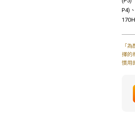
(P5)
P4)
17
「為
擇的
慣用