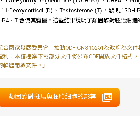
 、17α-Hydroxypregnenolone (17OH-P5) 、DHEA 、Proge
、11-Deoxycortisol (D)、Testosterone (T)，
OH-P4、T 會使其變慢。這些結果說明了類固醇對胚胎細
配合國家發展委員會「推動ODF-CNS15251為政府為
權利，本館檔案下載部分文件將公布ODF開放文件格式， 免費
的軟體開啟文件。」
類固醇對斑馬魚胚胎細胞的影響